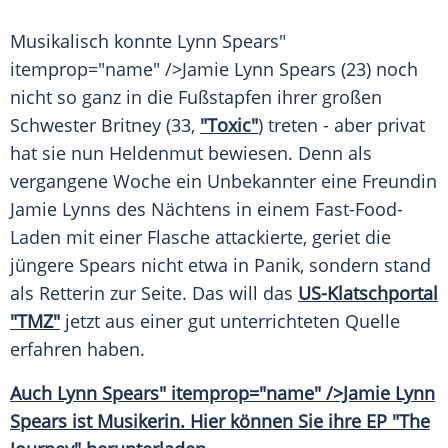
Musikalisch konnte
Lynn
Spears"
itemprop="name" />Jamie
Lynn
Spears (23) noch
nicht so ganz in die
Fußstapfen
ihrer großen
Schwester
Britney
(33,
"Toxic"
) treten - aber privat
hat sie nun
Heldenmut
bewiesen. Denn als
vergangene Woche ein Unbekannter eine
Freundin
Jamie Lynns
des Nächtens in einem Fast-Food-
Laden mit einer Flasche attackierte, geriet die
jüngere Spears nicht etwa in
Panik
, sondern stand
als Retterin zur Seite. Das will das
US-Klatschportal
"TMZ"
jetzt aus einer gut unterrichteten
Quelle
erfahren haben.
Auch
Lynn
Spears" itemprop="name" />Jamie
Lynn
Spears ist Musikerin. Hier können Sie ihre EP "The