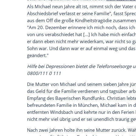
Bayerischen Rundfunk
.
Auch die große
Liebe
zum
Sport
teilte
Mi
erinnert er sich an einen heimlichen Seg
Starnberger See
. "Der war einfach ein He
Empfohlener externer Inhalt:
Glomex GmbH
Wir benötigen Ihre Zustimmung, um den von un
anzuzeigen. Sie können diesen mit einem Klick a
jetzt aktivieren
Ich bin damit einverstanden, dass mir externe In
Daten an Drittplattformen übermittelt werden.
Meh
Als
Michael
neun Jahre alt ist, nimmt sic
Abschiedsbrief
verlässt er seine Familie"
aus dem Off die große Kindheitstragöd