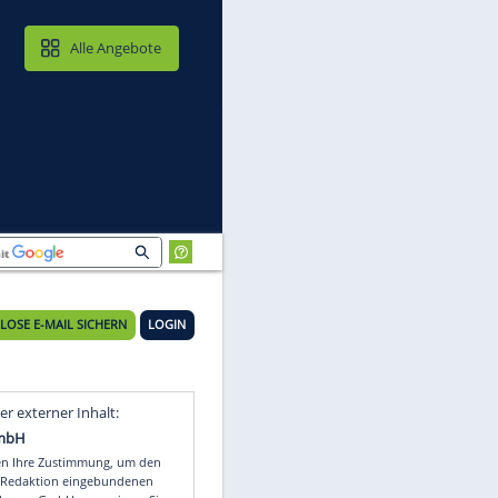
MAIL & CLOUD
Alle Angebote
KOSTENLOSE E-MAIL SICHERN
LOGIN
Video
Empfohlener externer Inhalt: