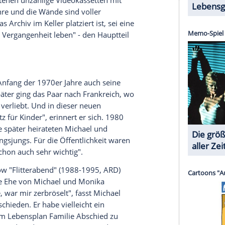
 Unterstützt wurden die beiden Jungen von
s Vaters. Dort verbrachten sie ab dem Mittagessen
aster
n für
Michael
Schanze
./span> als Teenie. Neben
Talent - im
Windsbacher Knabenchor
hatte er eine
 gründete er mit 16 Jahren seine erste Band, die
ften es die drei Gymnasiasten als feste
abeth" am
Starnberger See
- "das war schon eine
d-Bassist und Schauspieler
Daniel Friedrich
(geb.
 zudem über die "Bandleader-Qualitäten" des
Michael
Schanze
./span>.
duzent aufmerksam, der
Schanze
ins Studio holte.
- mit 21 Jahren. Ab 1972 führte er dann durch