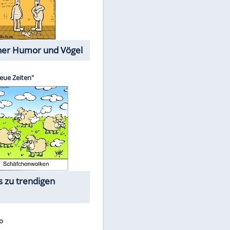
Cartoons mit wahren
Lebensgeschichten
Memo-Spiel
Die größten Skandalfilme