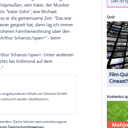
span> feiert am Samstag (15.1.) seinen 75.
ische Rundfunk
am heutigen Montag (10.1., 22:00
 - Heute hätt' ich Zeit für mich" in der
er Film erzählt auch von den weniger bekannten,
er von zwei Söhnen in
Tutzing
am
Starnberger See
ammte aus
Ostpreußen
, sein Vater, der Musiker
Schlesien
. Als "Vater-Sohn", wie
Michael
hreibt, genoss er die gemeinsame Zeit. "Das war
ter hier Klavier gespielt hat, dann lag ich immer
such in der früheren Familienwohnung über den
chorchester
Arthur
Schanze
./span>" - beim