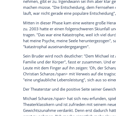
seine eigene Personality-Show "Hätten Sie
Quiz-Show "1, 2 oder 3" und dem berühmt
schrieb damit deutsche
Fernsehgeschich
In
Michael
Schanze
.
persönlichem Archiv 
seinen Erfolgsshows der 1970er, 1980er,
Erinnerungsfotos mit den Promis seiner Zei
bewusste Entscheidung: "Ich will einfach 
seines Lebens verbringe er oben, so
Sch
Seine Bilderbuchfamilie zerbricht
Kurz vor seinem ganz großen Durchbruch 
große
Liebe
und spätere Ehefrau Monika 
niemand sie kannte. "Wir haben uns neu 
seelischen Konstellation war dann auch plö
kam der erste gemeinsame Sohn zur Welt.
Monika und wurden im selben Jahr Eltern 