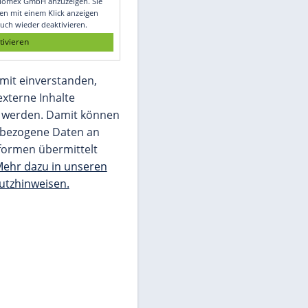
Glomex GmbH
Wir benötigen Ihre Zustimmung, um den
von unserer Redaktion eingebundenen
Inhalt von Glomex GmbH anzuzeigen. Sie
können diesen mit einem Klick anzeigen
lassen und auch wieder deaktivieren.
jetzt aktivieren
Ich bin damit einverstanden,
dass mir externe Inhalte
angezeigt werden. Damit können
personenbezogene Daten an
Drittplattformen übermittelt
werden.
Mehr dazu in unseren
Datenschutzhinweisen.