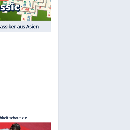
Film-Quiz: Bist Du ein
Cineast?
Kostenlos spielen