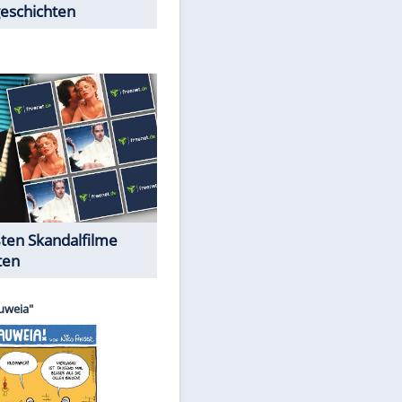
Peinliche Auftritte auf dem
roten Teppich
Cartoons "Das Wahre Leben"