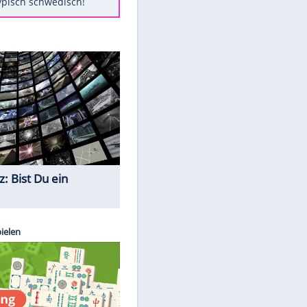
Diese Autos haben uns verlassen
Randale in Dresden: DFB-
Bundesgericht bestätigt Urteil
Mit diesen Tricks wird der Grill
ruckzuck sauber
So nutzt man alte Smartphones
sinnvoll
Das ist typisch schwedisch!
Quiz