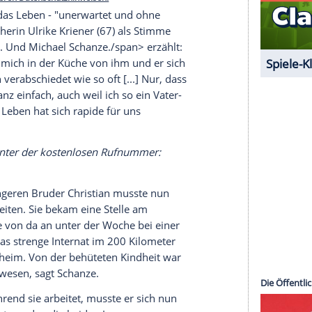
chael
mit
Arthur
Schanze
./span>: Unter anderem
elausflug nachts bei Vollmond auf dem
ro, ein Held."
serer Redaktion eingebundenen Inhalt von Glomex GmbH
nzeigen lassen und auch wieder deaktivieren.
halte angezeigt werden. Damit können personenbezogene
r dazu in unseren Datenschutzhinweisen.
h der Vater das
Leben
- "unerwartet und ohne
, fasst Sprecherin
Ulrike Kriener
(67) als Stimme
ie zusammen. Und
Michael
Schanze
./span> erzählt: