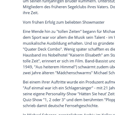
"Am 20. Dezember erinnere ich mich noch
von uns verabschiedet hat [...] Ich habe m
er dann eben nicht mehr wiederkam, war n
Sohn war. Und dann war er auf einmal 
geändert."
Hilfe bei Depressionen bietet die Telef
0800/111 0 111
Die
Mutter
von
Michael
und seinem sieb
das Geld für die
Familie
verdienen und ta
Empfang des
Bayerischen Rundfunks
.
Ch
befreundeten
Familie
in
München
,
Micha
entfernten
Windsbach
und kehrte nur in 
nicht mehr viel übrig und er sei unendlic
Nach zwei Jahren holte ihn seine
Mutter
z