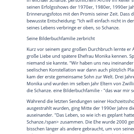
um seinen fünfjährigen Bruder kümmern.
Mitgliedern des früheren Segelclubs ihre
ihre Zeit.
Vom frühen Erfolg zum beliebten Showm
Eine Wende hin zu "tollen Zeiten" began
dem
Sport
war vor allem die Musik sein 
musikalische Ausbildung erhalten. Und so
"Quater Deck Combo". Wenig später schaf
Hausband ins Nobelhotel "Kaiserin Elis
tolle Zeit", erinnert er sich im Film. Ban
1949, "Aus heiterem Himmel") schwärmt
zwei Jahre älteren "Mädchenschwarms"
Bei einem ihrer Auftritte wurde ein Pro
"Auf einmal war ich ein Schlagersänger" 