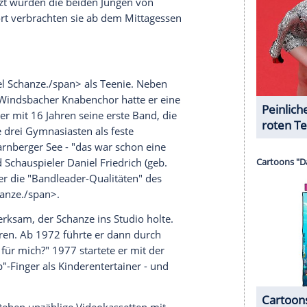
, dass ich mich in der Küche von ihm und er sich
ich einfach verabschiedet wie so oft [...] Nur, dass
icht so ganz einfach, auch weil ich so ein Vater-
weg und das
Leben
hat sich rapide für uns
onseelsorge unter der kostenlosen Rufnummer:
en Jahre jüngeren Bruder
Christian
musste nun
gsüber arbeiten. Sie bekam eine Stelle am
ristian
lebte von da an unter der Woche bei einer
el
kam in das strenge Internat im 200 Kilometer
den Ferien heim. Von der behüteten Kindheit war
h traurig gewesen, sagt
Schanze
.
urück. Während sie arbeitet, musste er sich nun