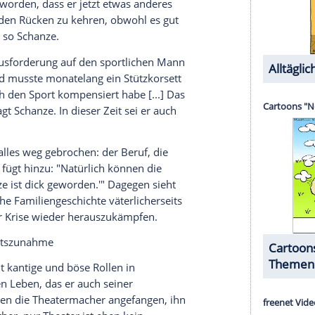
 heut' Zeit für mich?" 1977 startete er mit der
en "Plopp"-Finger als Kinderentertainer - und
te
.
im Keller stehen unzählige Videokassetten mit
 1990er Jahre und die Wände sind voller
t. Dass das Archiv im Keller platziert ist, sei eine
nicht in der Vergangenheit leben" - den Hauptteil
anze
.
lernte er Anfang der 1970er Jahre auch seine
kennen. Später ging das Paar nach Frankreich, wo
ineinander verliebt. Und in dieser neuen
tzlich Platz für Kinder", erinnert er sich. 1980
 Drei Jahre später heirateten
Michael
und
von Zwillingsjungs. Für die Öffentlichkeit waren