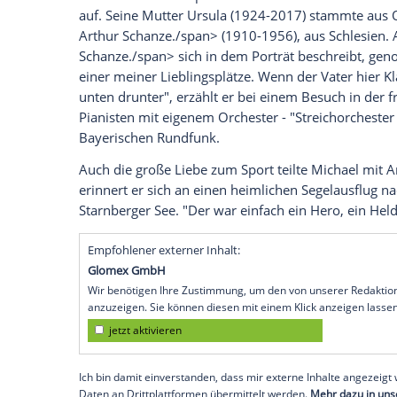
über sein tragisches Kindheitserlebnis.
Showmaster-Legende
Michael
Schanze
./
Geburtstag
. Ihm zu Ehren zeigt der
Bayer
Uhr) das Porträt "
Michael
Schanze
./span>
Dokumentarfilm-Reihe "
Lebenslinien
". D
tragischen Seiten seines Lebens.
Der geliebte Vater stirbt
Michael
Schanze
./span> wuchs als älter
auf. Seine
Mutter
Ursula (1924-2017) st
Arthur
Schanze
./span> (1910-1956), aus
Schanze
./span> sich in dem Porträt besc
einer meiner Lieblingsplätze. Wenn der Va
unten drunter", erzählt er bei einem Be
Pianisten mit eigenem Orchester - "Strei