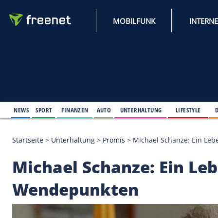
MOBILFUNK
NEWS
SPORT
FINANZEN
AUTO
UNTERHALTUNG
L
Startseite
>
Unterhaltung
>
Promis
>
Michael Schan
Michael Schanze: Ei