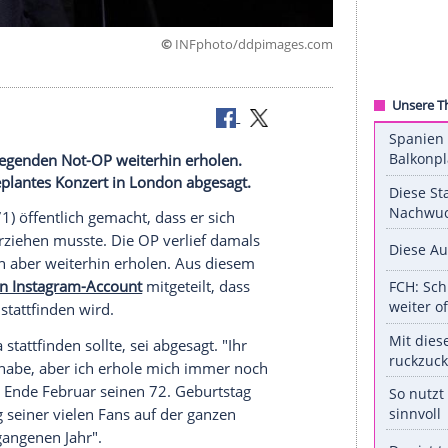
©
INFphoto/ddpimag
ralien.
ger zurückliegenden Not-OP weiterhin erholen.
Juli 2025 geplantes Konzert in London abgesagt.
el Bolton
(71) öffentlich gemacht, dass er sich