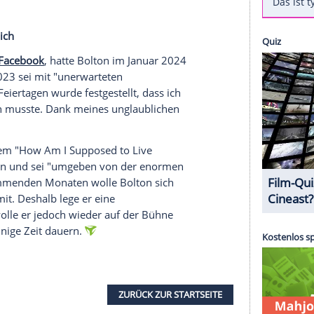
ration
unterziehen musste. Die OP verlief damals
er muss sich aber weiterhin erholen. Aus diesem
em offiziellen Instagram-Account
mitgeteilt, dass
zert nicht stattfinden wird.
 O2 Arena stattfinden sollte, sei abgesagt. "Ihr
Show gefreut habe, aber ich erhole mich immer noch
 Bolton, der Ende
Februar
seinen 72.
Geburtstag
Unterstützung seiner vielen
Fans
auf der ganzen
gie im vergangenen Jahr".
tion
öffentlich
nderem via Facebook
, hatte Bolton im
Januar
2024
erichtet. 2023 sei mit "unerwarteten
urz vor den
Feiertagen
wurde festgestellt, dass ich