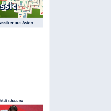
Film-Quiz: Bist Du ein
Cineast?
Kostenlos spielen
EITE