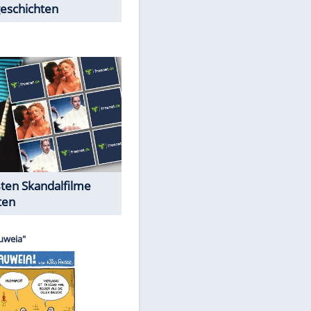
Peinliche Auftritte auf dem
roten Teppich
Cartoons "Das Wahre Leben"