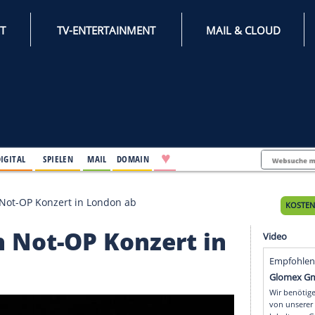
INTERNET
TV-ENTERTAINMENT
♥
IFESTYLE
DIGITAL
SPIELEN
MAIL
DOMAIN
n sagt nach Not-OP Konzert in London ab
 nach Not-OP Konzert 