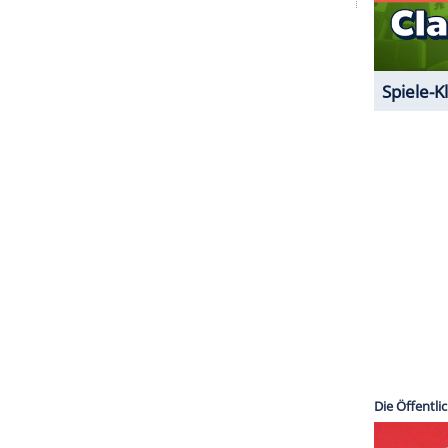
eriert werden musste. Dank meines unglaublichen
ein Erfolg."
nter anderem "How Am I Supposed to Live
u Hause davon und sei "umgeben von der enormen
. In den kommenden Monaten wolle Bolton sich
er damals mit. Deshalb lege er eine
ein. Bald wolle er jedoch wieder auf der
Bühne
hl noch einige Zeit dauern.
ZURÜCK ZUR STARTS