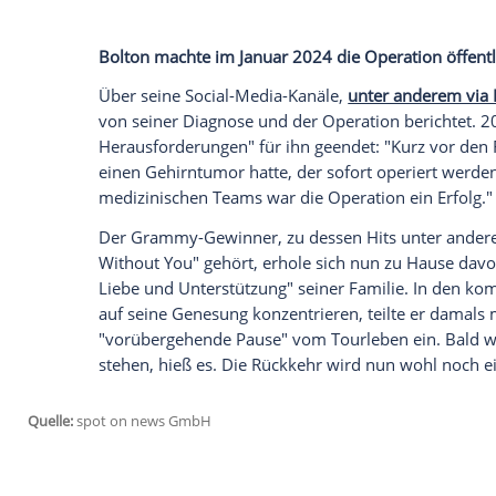
aufgrund eines
Hirntumors
einer
Notope
erfolgreich, der US-amerikanische Musik
Grund hat Bolton in einer Story
auf sein
ein ursprünglich für den
Juli
geplantes Kon
Der Auftritt, der am 5.
Juli
in der Londoner
alle wisst, wie sehr ich mich auf diese 
von der Operation", schreibt der Sänger.
feiert, bedankt sich gleichzeitig für die 
Welt, "für all eure
Liebe
und positive Ener
Bolton machte im
Januar
2024 die
Opera
Über seine Social-Media-Kanäle,
unter a
von seiner
Diagnose
und der
Operation
b
Herausforderungen" für ihn geendet: "K