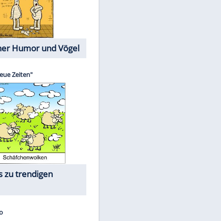
Cartoons mit wahren
Lebensgeschichten
Memo-Spiel
Die größten Skandalfilme