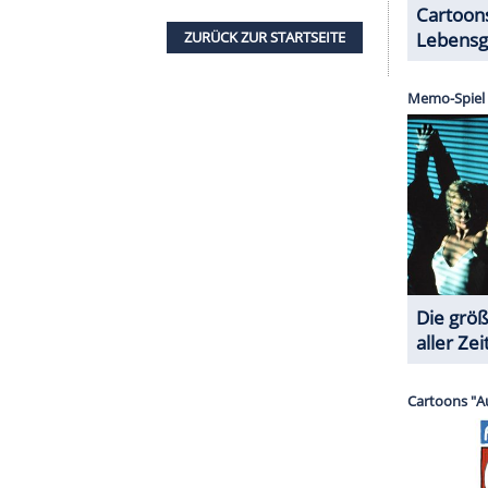
ry und Meghan sich?
FRAGE
1
/
15
WEITER