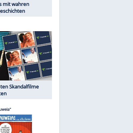
Peinliche Auftritte auf dem
roten Teppich
Cartoons "Das Wahre Leben"