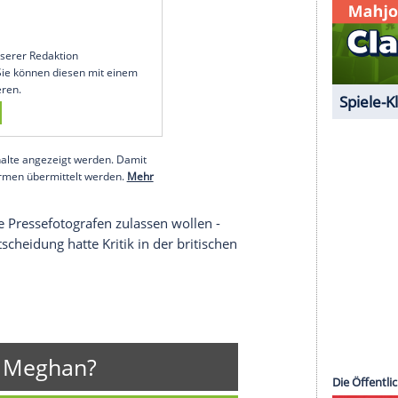
nzeigen lassen und auch wieder deaktivieren.
halte angezeigt werden. Damit können personenbezogene
r dazu in unseren Datenschutzhinweisen.
the Archbishop of Canterbury in the Private
 BP have have confirmed.
share images taken by photographer Chris
rivate .
)
July 3, 2019
um den von unserer Redaktion