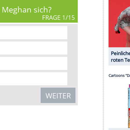
 anzuzeigen. Sie können diesen mit einem
eder deaktivieren.
mir externe Inhalte angezeigt werden. Damit
 Drittplattformen übermittelt werden.
Mehr
sen.
oyals keine Pressefotografen zulassen wollen -
n. Die Entscheidung hatte Kritik in der britischen
:
rry und Meghan?