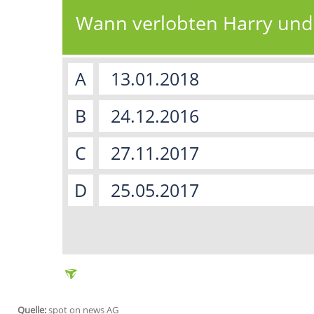
eingebundenen Inhalt von Twitter
Klick anzeigen lassen und auch wi
jetzt aktivieren
Ich bin damit einverstanden, dass 
können personenbezogene Daten an
dazu in unseren Datenschutzhinwei
Zuletzt war bekannt geworden, dass die R
weder vor noch während der Feierlichkeite
Öffentlichkeit hervorgerufen.
Sie sind Royal-Fan? Testen Sie Ihr Wissen
Wie gut kennen Sie Ha