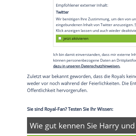
anzuzeigen. Sie können diesen mit einem Klick a
jetzt aktivieren
Ich bin damit einverstanden, dass mir externe In
Daten an Drittplattformen übermittelt werden.
Meh
Archie Harrison will be christened by 
Chapel at Windsor Castle on Saturday,
The Duke and Duchess of Sussex will 
Allerton.
Details of the godparents will be kept p
— Rebecca English (@RE_DailyMail
Empfohlener externer Inhalt:
Twitter
Wir benötigen Ihre Zustimmung, 