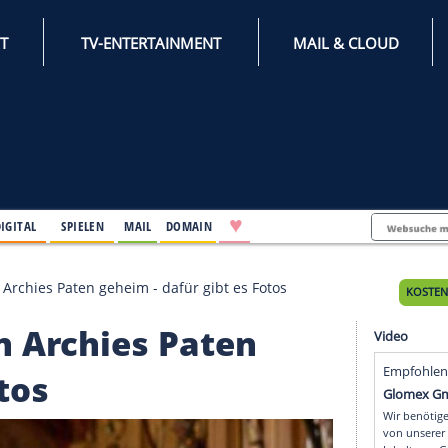
INTERNET
TV-ENTERTAINMENT
♥
IFESTYLE
DIGITAL
SPIELEN
MAIL
DOMAIN
ry halten Archies Paten geheim - dafür gibt es Fotos
alten Archies Paten