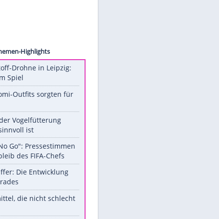
Xinhua
Unsere Themen-Highlights
Sprengstoff-Drohne in Leipzig:
Semtex im Spiel
Diese Promi-Outfits sorgten für
Aufruhr!