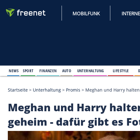
MOBILFUNK
NEWS
SPORT
FINANZEN
AUTO
UNTERHALTUNG
L
Startseite
>
Unterhaltung
>
Promis
>
Meghan und Har
Meghan und Harry h