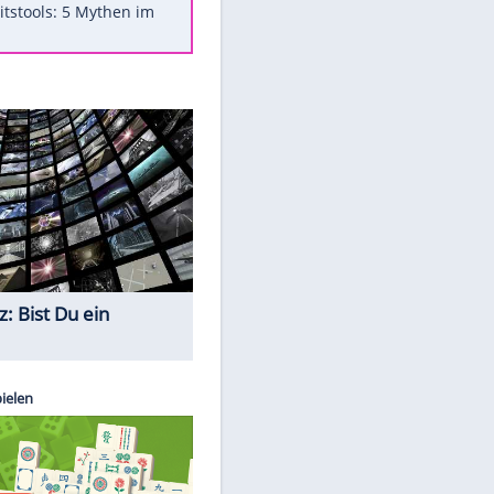
Was bei der Vogelfütterung
wirklich sinnvoll ist
"Infanti-No Go": Pressestimmen
zum Verbleib des FIFA-Chefs
Im Zeitraffer: Die Entwicklung
des Lenkrades
Lebensmittel, die nicht schlecht
werden
Sicherheitstools: 5 Mythen im
Check
Quiz