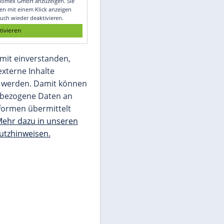
Glomex GmbH
Wir benötigen Ihre Zustimmung, um den
von unserer Redaktion eingebundenen
Inhalt von Glomex GmbH anzuzeigen. Sie
können diesen mit einem Klick anzeigen
lassen und auch wieder deaktivieren.
jetzt aktivieren
Ich bin damit einverstanden,
dass mir externe Inhalte
angezeigt werden. Damit können
personenbezogene Daten an
Drittplattformen übermittelt
werden.
Mehr dazu in unseren
Datenschutzhinweisen.