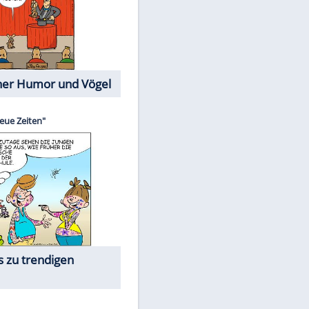
Cartoons mit wahren
Lebensgeschichten
EITE
Memo-Spiel