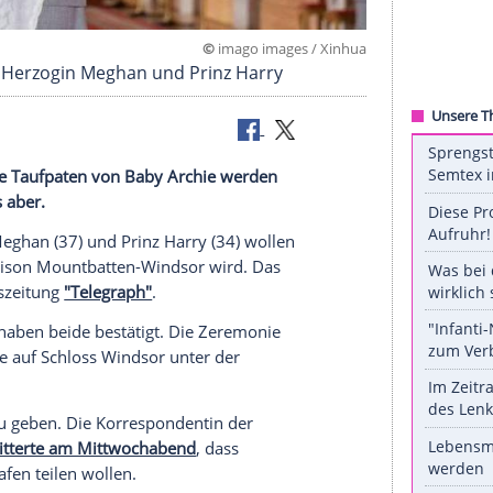
©
imago images / 
fpate wird: Herzogin Meghan und Prinz Harry
n Royals: Die Taufpaten von Baby Archie werden
aster
gibt es aber.
: Herzogin Meghan (37) und
Prinz Harry
(34) wollen