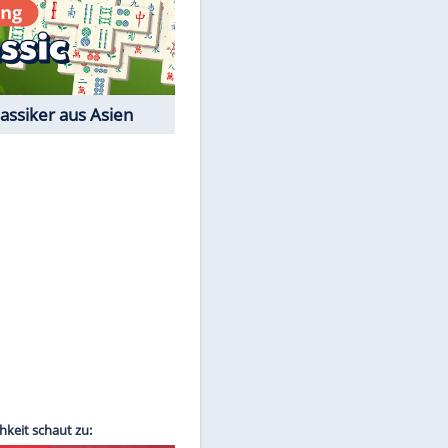
Film-Quiz: Bist Du ein
Cineast?
Kostenlos spielen