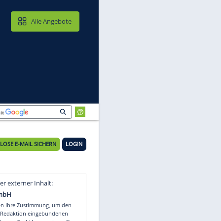
MAIL & CLOUD
Alle Angebote
KOSTENLOSE E-MAIL SICHERN
LOGIN
Video
Empfohlener externer Inhalt: