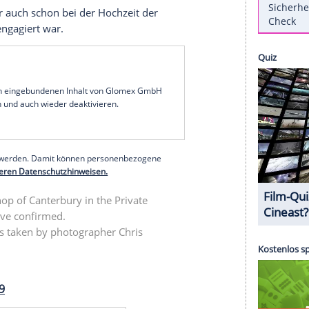
 Archie
Harrison Mountbatten-Windsor
wird. Das
em die Tageszeitung
"Telegraph"
.
aby Archie haben beide bestätigt. Die Zeremonie
vaten Kapelle auf Schloss
Windsor
unter der
stattfinden.
 aber doch zu geben. Die Korrespondentin der
 English,
twitterte am Mittwochabend
, dass
nen Fotografen teilen wollen.
Allerton, der auch schon bei der Hochzeit der
er Fotograf engagiert war.
serer Redaktion eingebundenen Inhalt von Glomex GmbH