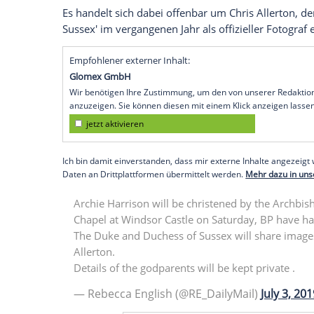
nicht verraten, wer Taufpate von Master
berichten britische Medien, unter ander
Lediglich den Termin für die Taufe von B
wird am Samstag, den 6. Juli in einer pri
Aufsicht des Erzbischofs von Canterbury 
Einen kleinen Lichtblick scheint es dann
"
Daily Mail
" für das Königshaus, Rebecca
Meghan und
Harry
Tauf-Bilder eines eige
Es handelt sich dabei offenbar um Chris 
Sussex' im vergangenen Jahr als offiziell
Empfohlener externer Inhalt:
Glomex GmbH
Wir benötigen Ihre Zustimmung, um den von un