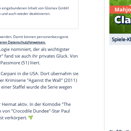
r dazu in unseren Datenschutzhinweisen.
eit um Privatsphäre und wird keine weiteren
gnahme. An welcher Krankheit Rachael Carpani
"McLeods Töchter"
als Tochter einer Australierin und eines
urde sie mit der australischen Serie "McLeods
ich lief. Von 2001 bis 2009 spielte sie als Jodi
rn, die sich auf einer Farm durchschlagen.
serer Redaktion eingebundenen Inhalt von Glomex GmbH
nzeigen lassen und auch wieder deaktivieren.