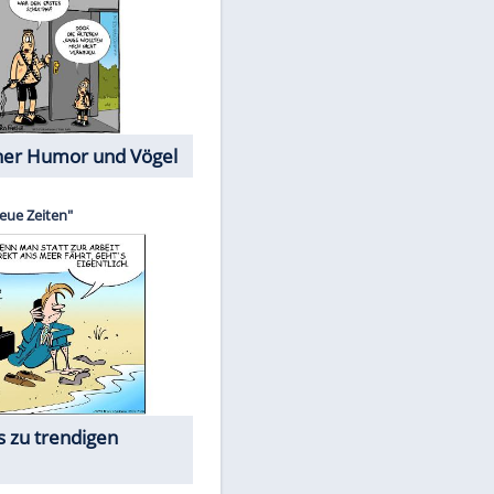
Cartoons mit wahren
Lebensgeschichten
Memo-Spiel