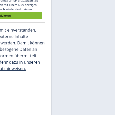
Glomex GmbH
Wir benötigen Ihre Zustimmung, um den
von unserer Redaktion eingebundenen
Inhalt von Glomex GmbH anzuzeigen. Sie
können diesen mit einem Klick anzeigen
lassen und auch wieder deaktivieren.
jetzt aktivieren
Ich bin damit einverstanden,
dass mir externe Inhalte
angezeigt werden. Damit können
personenbezogene Daten an
Drittplattformen übermittelt
werden.
Mehr dazu in unseren
Datenschutzhinweisen.