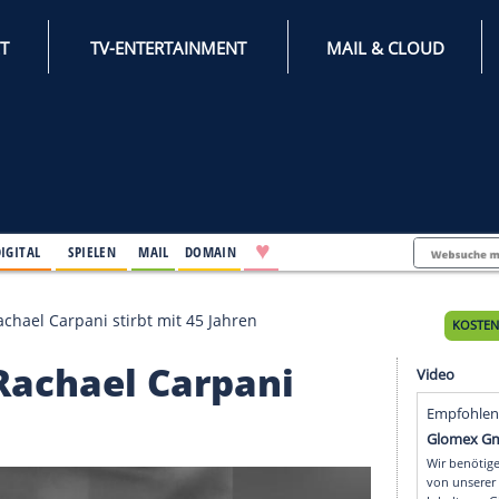
INTERNET
TV-ENTERTAINMENT
♥
IFESTYLE
DIGITAL
SPIELEN
MAIL
DOMAIN
er"-Star Rachael Carpani stirbt mit 45 Jahren
tar Rachael Carpani