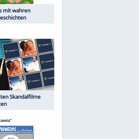
Die Öffentlichkeit schaut zu:
EITE
Peinliche Auftritte auf dem
roten Teppich
Cartoons "Das Wahre Leben"