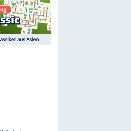
Film-Quiz: Bist Du ein
Cineast?
Kostenlos spielen