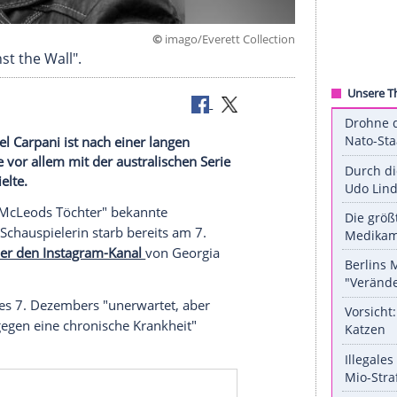
©
imago/Everett Coll
rie "Against the Wall".
lerin Rachael Carpani ist nach einer langen
 wurde sie vor allem mit der australischen Serie
e Rolle spielte.