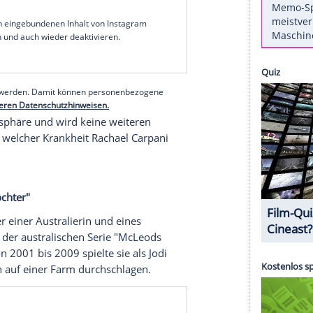
us der Serie "McLeods Töchter" bekannte
ustralische Schauspielerin starb bereits am 7.
 Tod nun
über den Instagram-Kanal
von Georgia
torbenen.
enstunden des 7. Dezembers "unerwartet, aber
ngen Kampf gegen eine chronische Krankheit"
ilung.
erer Redaktion eingebundenen Inhalt von Instagram
nzeigen lassen und auch wieder deaktivieren.
halte angezeigt werden. Damit können personenbezogene