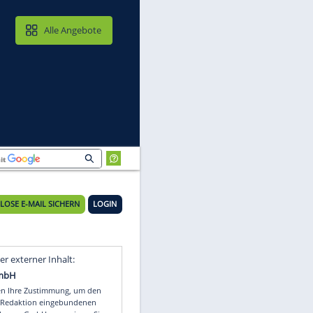
MAIL & CLOUD
Alle Angebote
KOSTENLOSE E-MAIL SICHERN
LOGIN
Video
Empfohlener externer Inhalt: