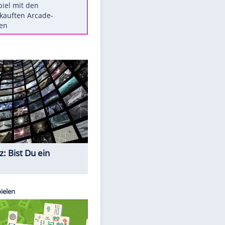
Die größten Mythen über
Medikamente
Berlins Matchwinner Grönning:
"Veränderte Perspektive"
Vorsicht: Diese 17 Dinge hassen
Katzen
Illegales Asphalt-Kartell muss
Mio-Strafe zahlen
Memo-Spiel mit den
meistverkauften Arcade-
Maschinen
Quiz