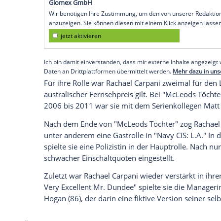
Daten an Drittplattformen übermittelt werden.
Meh
"Die Familie bittet in dieser schweren Z
Erklärungen abgeben", endet die Stellun
gelitten hat, ist nicht bekannt.
Beruflicher und persönlicher Erfolg mit 
Rachael Carpani kam am 24. August 1980 
Italieners in Sydney zur Welt. Bekannt w
Töchter", die auch in Deutschland erfolgre
Fountain eine der titelgebenden Schweste
Empfohlener externer Inhalt:
Glomex GmbH
Wir benötigen Ihre Zustimmung, um den von un
anzuzeigen. Sie können diesen mit einem Klick a