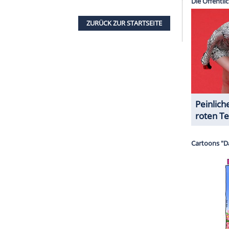
halte angezeigt werden. Damit können personenbezogene
r dazu in unseren Datenschutzhinweisen.
l für den Logie nominiert, der als wichtigster
eods Töchter" fand sie auch ihr privates Glück. Von
egen Matt Passmore (51) liiert.
g Rachael Carpani in die USA. Dort übernahm sie
: L.A." In der Krimiserie "Against the Wall" (2011)
lle. Nach nur einer Staffel wurde die Serie wegen
ärkt in ihrer Heimat aktiv. In der Komödie "The
ie Managerin von "Crocodile Dundee"-Star Paul
 seiner selbst verkörpert.