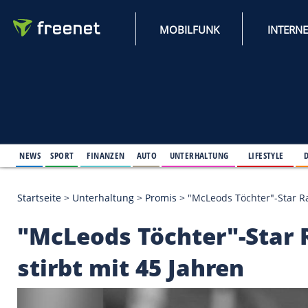
MOBILFUNK
NEWS
SPORT
FINANZEN
AUTO
UNTERHALTUNG
L
Startseite
>
Unterhaltung
>
Promis
>
"McLeods Töcht
"McLeods Töchter"-S