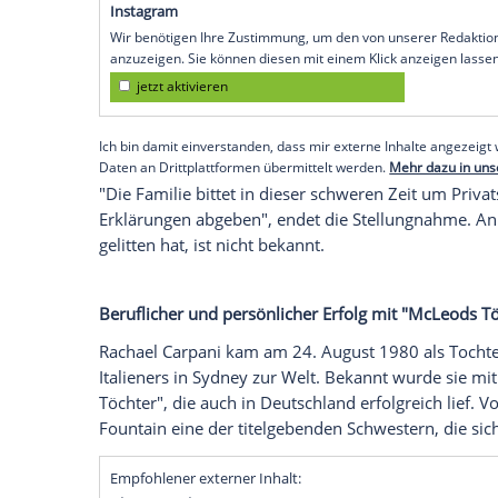
Rachael Carpani ist tot. Die vor allem a
Darstellerin wurde nur 45 Jahre alt. Die a
Dezember 2025. Ihre Eltern gaben ihren
Carpani bekannt, der Schwester der Vers
Rachael
Carpani sei in den frühen Morg
friedlich" gestorben. Sie habe einen "la
gekämpft, heißt es außerdem in der Mitte
Empfohlener externer Inhalt:
Instagram
Wir benötigen Ihre Zustimmung, um den von uns
anzuzeigen. Sie können diesen mit einem Klick a
jetzt aktivieren
Ich bin damit einverstanden, dass mir externe In