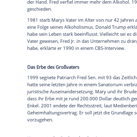
sind solche Enthüllungen an ihm abgeperl
versucht, die Erscheinung des Werks am 28
so der Verlag, "das einzige Mitglied der 
eine der mächtigsten und funktionsgestör
Schwierige Familienverhältnisse
Mary Trump
ist die Tochter von
Fred Tr
Patriarchen
Fred Trump Sen
. (1905-1999
Fred Jr
. sollte eigentlich dem Vater als
er hatte dazu kaum Lust. Der lebenslusti
dem Vater und verließ schließlich das Fa
TWA
zu werden. 1962 heiratete er die Fl
Kinder: Sohn
Fred III.
und Tochter
Mary
.
Doch aus der großen Pilotenkarriere wur
das Familienunternehmen zu arbeiten. D