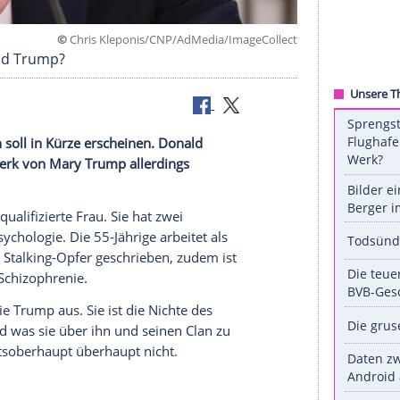
©
Chris Kleponis/CNP/AdMedia/ImageC
ident Donald Trump?
räsidenten soll in Kürze erscheinen.
Donald
ollen das Werk von
Mary Trump
allerdings