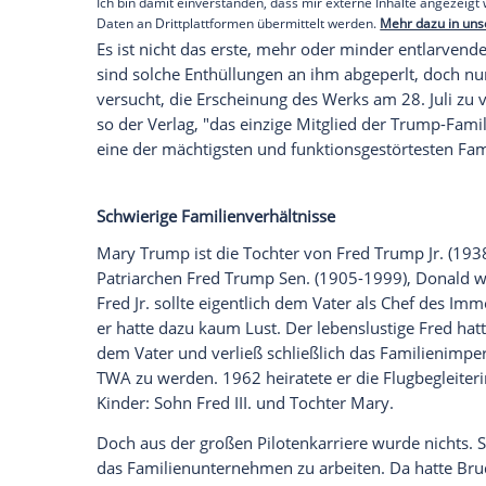
Auf 240 Seiten beschreibt
Mary Trump
, 
Beziehungen und eine tragische Kombina
der Verlag Simon & Schuster ankündigt. U
generelle Familienmuster den defekten M
besetzt, einschließlich der seltsamen u
seinen beiden ältesten Söhnen
Fred Jr
. u
Empfohlener externer Inhalt:
Glomex GmbH
Wir benötigen Ihre Zustimmung, um den von un
anzuzeigen. Sie können diesen mit einem Klick a
jetzt aktivieren
Ich bin damit einverstanden, dass mir externe In
Daten an Drittplattformen übermittelt werden.
Meh
Es ist nicht das erste, mehr oder minde