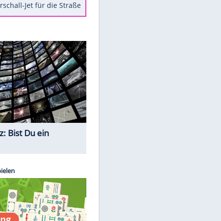
Berger im Wandel der Zeit
Todsünden im Restaurant
Die teuersten Neuzugänge der
BVB-Geschichte
Die gruseligsten Ort der Welt
Daten zwischen Windows und
Android austauschen
Ein Hyperschall-Jet für die Straße
Quiz