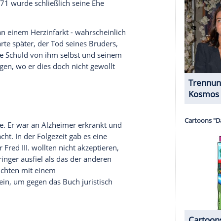
t, doch nun reagiert der Clan betroffen und
. Juli zu verhindern. Schließlich sei
Mary Trump
,
Trump-Familie, das bereit ist, die Wahrheit über
testen Familien der Welt zu berichten".
ump
Jr. (1938-1981), des ältesten Sohns des
),
Donald
war sein acht Jahre jüngerer Bruder.
 Chef des Immobilienunternehmens nachfolgen, doch
ge Fred hatte immer häufiger Schwierigkeiten mit
milienimperium, um Pilot bei der Fluggesellschaft
ugbegleiterin
Linda Clapp
, das Paar hatte zwei
de nichts. Schließlich begann Fred 1966 doch für
a hatte Bruder
Donald
längst schon alle Fäden in