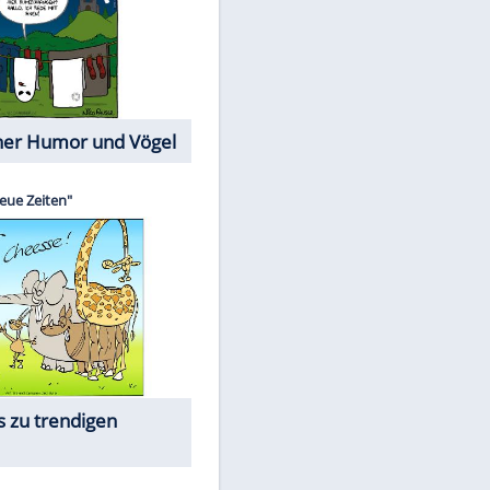
Cartoons mit wahren
Lebensgeschichten
Memo-Spiel
Die beliebtesten