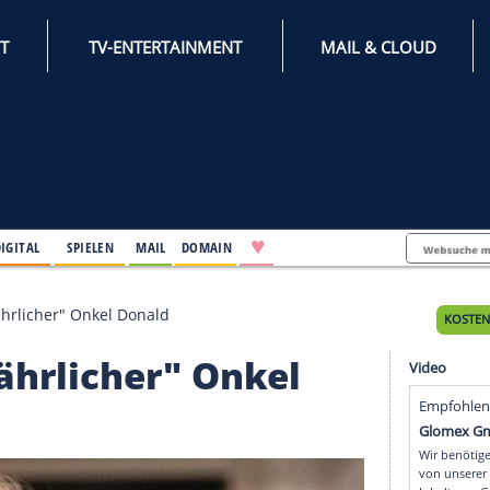
INTERNET
TV-ENTERTAINMENT
♥
IFESTYLE
DIGITAL
SPIELEN
MAIL
DOMAIN
d ihr "gefährlicher" Onkel Donald
"gefährlicher" Onkel