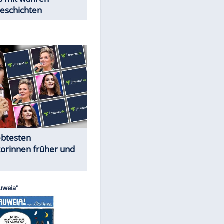
Trennungsschock im Promi-
Kosmos
Cartoons "Das Wahre Leben"