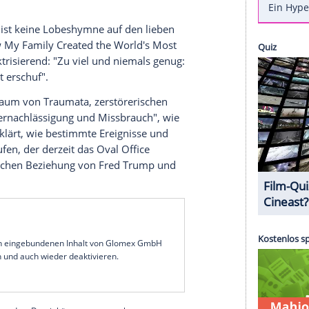
ldete, hochqualifizierte Frau. Sie hat zwei
 einen in Psychologie. Die 55-Jährige arbeitet als
hat sie über Stalking-Opfer geschrieben, zudem ist
uches über Schizophrenie.
 der Familie Trump aus. Sie ist die Nichte des
ump
(74), und was sie über ihn und seinen Clan zu
schen Staatsoberhaupt überhaupt nicht.
en, und es ist keine Lobeshymne auf den lieben
ough: How My Family Created the World's Most
nauso elektrisierend: "Zu viel und niemals genug:
nn der Welt erschuf".