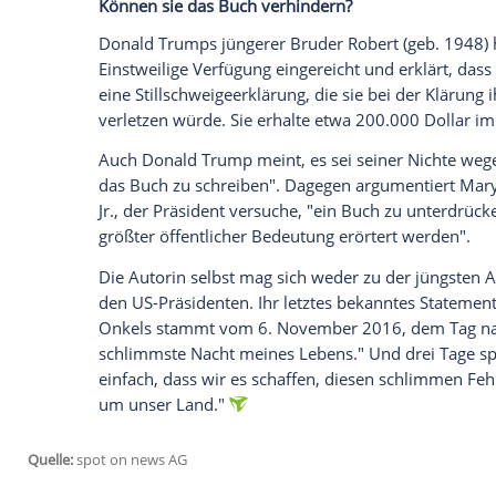
der Hand. Fred verfiel immer mehr dem A
geschieden.
1981 starb
Marys
Vater im Alter von nur
eine Folge seines Alkoholismus.
Donald 
habe sein Leben stark beeinflusst. Vielle
Vater gewesen,
Fred Jr
. in das Unternehm
habe, erklärte er 1990 in einem CBS-Inte
Das Erbe des Großvaters
1999 segnete Patriarch
Fred Sen
. mit 93
hatte seine letzten Jahre in einem Sanato
juristische Auseinandersetzung.
Mary
und
dass ihr Erbe mit je rund 200.000 Dollar 
Enkel. 2001 endete der Rechtsstreit, lau