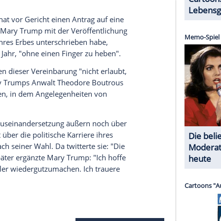
lkohol. 1971 wurde schließlich seine Ehe
 42 Jahren an einem Herzinfarkt - wahrscheinlich
Trump
erklärte später, der Tod seines Bruders,
icht sei es die Schuld von ihm selbst und seinem
en zu drängen, wo er dies doch nicht gewollt
rview.
 das Zeitliche. Er war an Alzheimer erkrankt und
rium verbracht. In der Folgezeit gab es eine
 ihr Bruder
Fred III.
wollten nicht akzeptieren,
deutlich geringer ausfiel als das der anderen
t Medienberichten mit einem