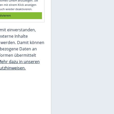
Glomex GmbH
Wir benötigen Ihre Zustimmung, um den
von unserer Redaktion eingebundenen
Inhalt von Glomex GmbH anzuzeigen. Sie
können diesen mit einem Klick anzeigen
lassen und auch wieder deaktivieren.
jetzt aktivieren
Ich bin damit einverstanden,
dass mir externe Inhalte
angezeigt werden. Damit können
personenbezogene Daten an
Drittplattformen übermittelt
werden.
Mehr dazu in unseren
Datenschutzhinweisen.