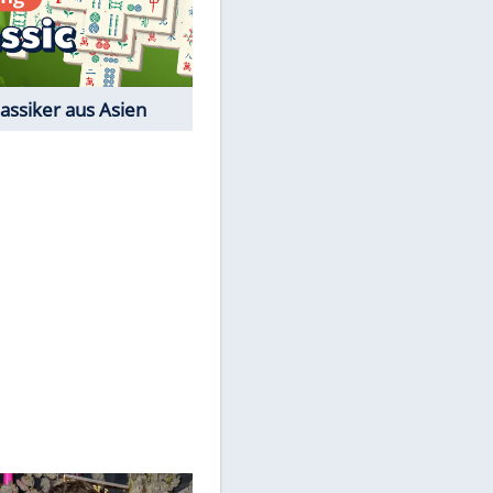
Film-Quiz: Bist Du ein
Cineast?
Kostenlos spielen