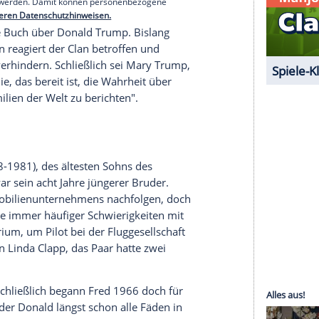
"einen Albtraum von Traumata, zerstörerischen
tion von Vernachlässigung und Missbrauch", wie
nd: "Sie erklärt, wie bestimmte Ereignisse und
ann erschufen, der derzeit das Oval Office
nd zerstörerischen Beziehung von
Fred Trump
und
nd
Donald
."
serer Redaktion eingebundenen Inhalt von Glomex GmbH
nzeigen lassen und auch wieder deaktivieren.
halte angezeigt werden. Damit können personenbezogene
r dazu in unseren Datenschutzhinweisen.
r entlarvende Buch über
Donald Trump
. Bislang