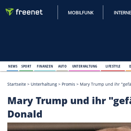
MOBILFUNK
NEWS
SPORT
FINANZEN
AUTO
UNTERHALTUNG
L
Startseite
>
Unterhaltung
>
Promis
>
Mary Trump un
Mary Trump und ihr 