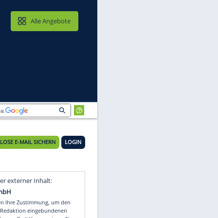
MAIL & CLOUD
Alle Angebote
KOSTENLOSE E-MAIL SICHERN
LOGIN
Video
Empfohlener externer Inhalt: