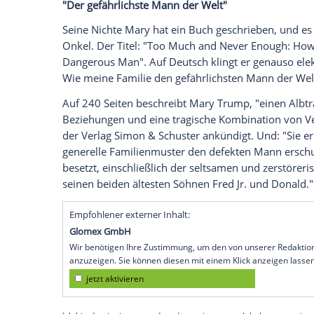
Mary Trump
(55) ist eine umfänglich gebi
Universitätsabschlüsse, einen in Englisch,
klinische Psychologin, ihre Doktorarbeit 
sie wissenschaftliche Co-Autorin eines B
Außerdem kennt sie sich besonders gut in
amtierenden US-Präsidenten
Donald Tr
berichten weiß, schmeckt dem amerikani
"Der gefährlichste Mann der Welt"
Seine Nichte
Mary
hat ein Buch geschrieb
Onkel. Der Titel: "Too
Much
and Never En
Dangerous Man". Auf Deutsch klingt er ge
Wie meine Familie den gefährlichsten Ma