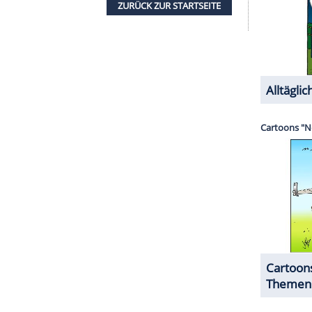
 Grundlage sein, um gegen das Buch juristisch
eb. 1948) hat vor Gericht einen Antrag auf eine
rklärt, dass
Mary Trump
mit der Veröffentlichung
der Klärung ihres Erbes unterschrieben habe,
0 Dollar im Jahr, "ohne einen Finger zu heben".
 Nichte wegen dieser Vereinbarung "nicht erlaubt,
ntiert
Mary
Trumps Anwalt Theodore Boutrous
u unterdrücken, in dem Angelegenheiten von
werden".
er jüngsten Auseinandersetzung äußern noch über
 Statement über die politische Karriere ihres