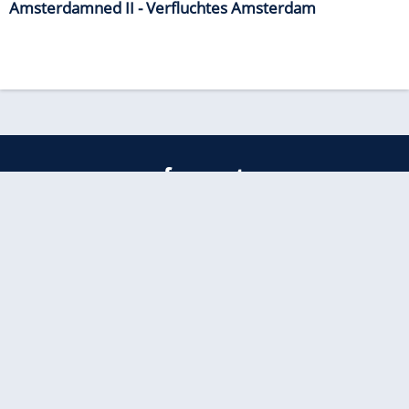
Amsterdamned II - Verfluchtes Amsterdam
freenet
Kundenservice
Barrierefreiheitserklärung
Impressum
Datenschutz
Datenschutzmanager