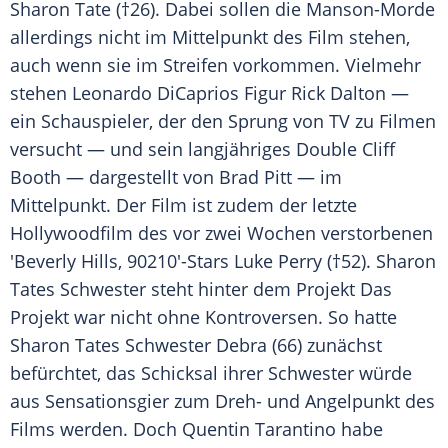
Sharon Tate
(†26). Dabei sollen die Manson-Morde
allerdings nicht im Mittelpunkt des Film stehen,
auch wenn sie im Streifen vorkommen. Vielmehr
stehen
Leonardo DiCaprios
Figur Rick Dalton —
ein Schauspieler, der den Sprung von TV zu Filmen
versucht — und sein langjähriges Double
Cliff
Booth
— dargestellt von
Brad Pitt
— im
Mittelpunkt. Der Film ist zudem der letzte
Hollywoodfilm des vor zwei Wochen verstorbenen
'
Beverly Hills, 90210
'-Stars
Luke Perry
(†52).
Sharon
Tates
Schwester steht hinter dem Projekt Das
Projekt war nicht ohne Kontroversen. So hatte
Sharon Tates
Schwester Debra (66) zunächst
befürchtet, das Schicksal ihrer Schwester würde
aus Sensationsgier zum Dreh- und Angelpunkt des
Films werden. Doch
Quentin Tarantino
habe