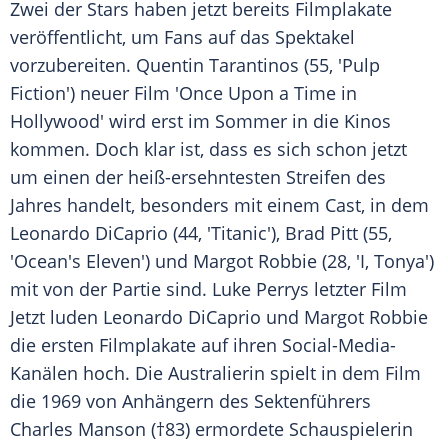
Zwei der Stars haben jetzt bereits Filmplakate
veröffentlicht, um Fans auf das Spektakel
vorzubereiten.
Quentin Tarantinos
(55, 'Pulp
Fiction') neuer Film 'Once Upon a Time in
Hollywood'
wird erst im Sommer in die Kinos
kommen. Doch klar ist, dass es sich schon jetzt
um einen der heiß-ersehntesten Streifen des
Jahres handelt, besonders mit einem Cast, in dem
Leonardo DiCaprio
(44, 'Titanic'),
Brad Pitt
(55,
'Ocean's Eleven') und
Margot Robbie
(28, 'I, Tonya')
mit von der Partie sind.
Luke
Perrys letzter Film
Jetzt luden
Leonardo DiCaprio
und
Margot Robbie
die ersten Filmplakate auf ihren Social-Media-
Kanälen hoch. Die Australierin spielt in dem Film
die 1969 von Anhängern des Sektenführers
Charles Manson
(†83) ermordete Schauspielerin