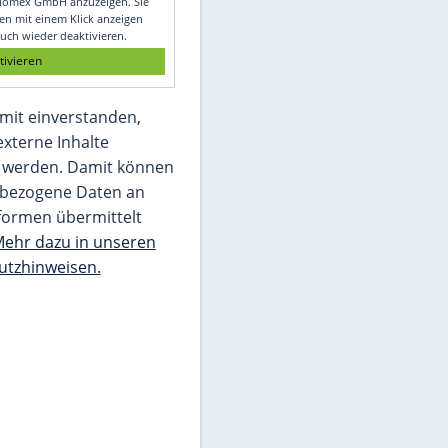
Glomex GmbH
Wir benötigen Ihre Zustimmung, um den
von unserer Redaktion eingebundenen
Inhalt von Glomex GmbH anzuzeigen. Sie
können diesen mit einem Klick anzeigen
lassen und auch wieder deaktivieren.
jetzt aktivieren
Ich bin damit einverstanden,
dass mir externe Inhalte
angezeigt werden. Damit können
personenbezogene Daten an
Drittplattformen übermittelt
werden.
Mehr dazu in unseren
Datenschutzhinweisen.