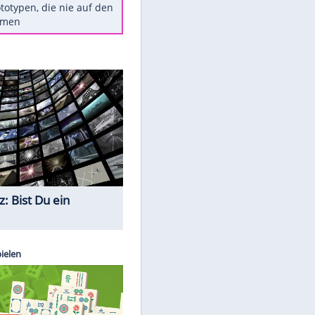
Diese TV-Legenden sind bis
heute unvergessen
Woran man Menschen mit
niedrigem EQ erkennt
Cottbus erkämpft Sieg gegen
Hannover
Ist ein Vulkanausbruch in
Deutschland möglich?
5 VW-Prototypen, die nie auf den
Markt kamen
Quiz