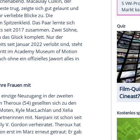
an Neuzugang Macaulay Culkin.
t seinen kultigen "Kevin"-Weihnachtsfilmen aus
Bald ist er aber auch in einer neuen Rolle zu
der Prime-Video-Serie "Fallout" zum Cast gestoßen.
eles brachte er seine Verlobte Brenda Song (37)
ren Liebsten begleitet.
elrechten Pärchenabend. Macaulay Culkin, der
zug mit Weste trug, zeigte sich gut gelaunt und
warf er ihr verliebte Blicke zu. Die
angärmeligen Spitzenkleid. Das Paar lernte sich
d ist bereits seit 2017 zusammen. Zwei Söhne,
2), machten das Glück komplett. Nur der
 Song bereits seit Januar 2022 verlobt sind, steht