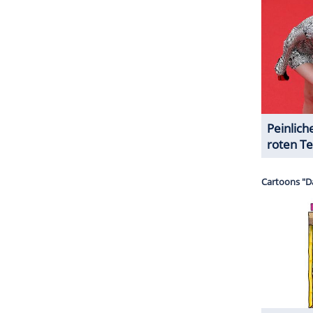
sich im vergangenen Jahr zu einem gewaltigen
e Video entwickelt. Die neuen Folgen starten am
ts bestätigt.
ZURÜCK ZUR STARTS