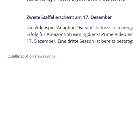
eine Hochzeit noch aus. Wie sie mit ihr
Pictures am Montagabend bewiesen, schein
Butter bei ihnen zu sein.
Auch Kumail Nanjiani und Justin Theroux
Der einstige Kinderstar Macaulay Culkin 
"Fallout"-Staffel. Auch Kumail Nanjiani (4
Serienstars wie Ella Purnell, Walton Gog
Mendes-Jones. Die beiden brachten ebenfal
2007 mit der Drehbuchautorin und Produ
sich nach seiner gescheiterten Ehe mit Je
seiner Kollegin Nicole Brydon Bloom das
Zweite Staffel erscheint am 17. Dezembe