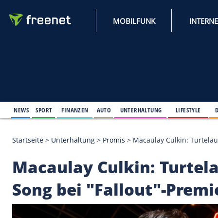
MOBILFUNK
NEWS
SPORT
FINANZEN
AUTO
UNTERHALTUNG
L
Startseite
>
Unterhaltung
>
Promis
>
Macaulay Culki
Macaulay Culkin: Tu