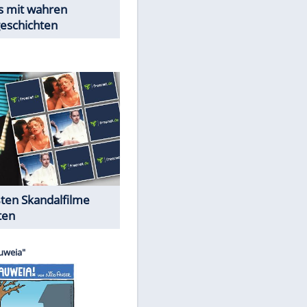
Peinliche Auftritte auf dem
roten Teppich
Cartoons "Das Wahre Leben"