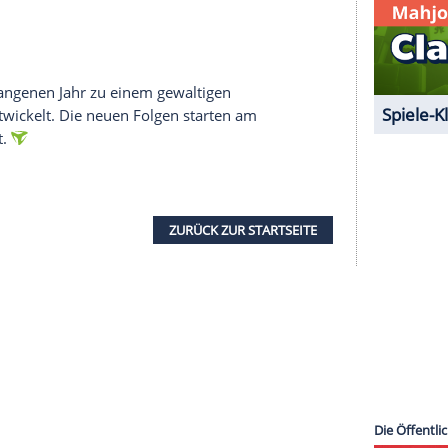
em Turtelauftritt im Academy Museum of Motion
t aber auch ohne ein offizielles Jawort alles in
 brachten ihre Frauen mit
ist nicht der einzige Neuzugang in der zweiten
7) und Justin Theroux (54) gesellten sich zu den
gins, Aaron Moten, Kyle MacLachlan und Xelia
ls ihre Partnerinnen mit. Nanjiani ist schon seit
zentin Emily V. Gordon verheiratet. Theroux hat
nnifer Aniston erst im März erneut getraut: Er gab
 Jawort.
r