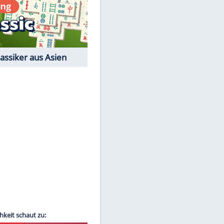
Film-Quiz: Bist Du ein
Cineast?
Kostenlos spielen