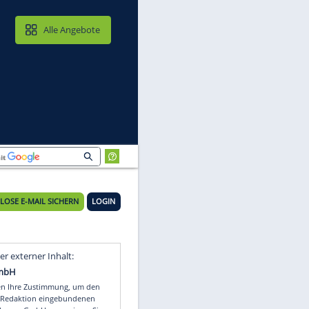
MAIL & CLOUD
Alle Angebote
e
KOSTENLOSE E-MAIL SICHERN
LOGIN
a
Video
Empfohlener externer Inhalt: