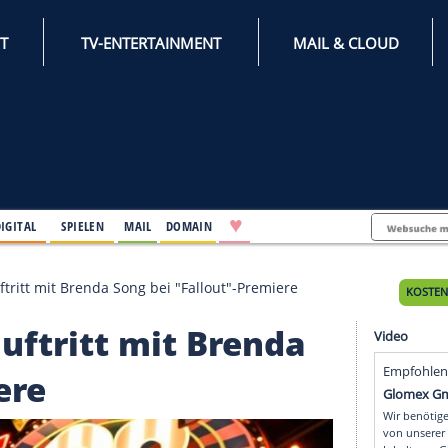
INTERNET
TV-ENTERTAINMENT
♥
IFESTYLE
DIGITAL
SPIELEN
MAIL
DOMAIN
n: Turtelauftritt mit Brenda Song bei "Fallout"-Premier
rtelauftritt mit Brend