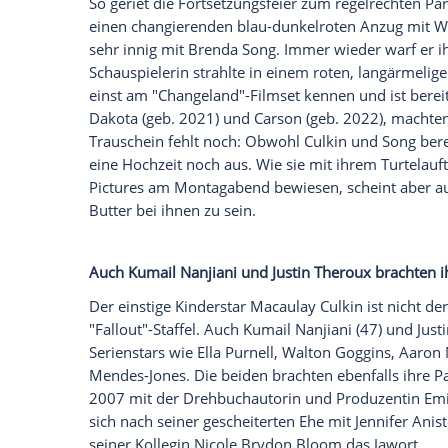
glücklich strahlende Pärchen. Allen vor
Macaulay Culkin (45) flimmert derzeit mi
den 90ern wieder über viele Bildschirme. 
bewundern: Er ist für die zweite Staffel 
Zur Premiere am Montagabend in Los Ang
mit - auch andere Kollegen wurden von ih
Seit fast vier Jahren verlobt
So geriet die Fortsetzungsfeier zum reg
einen changierenden blau-dunkelroten An
sehr innig mit Brenda Song. Immer wieder 
Schauspielerin strahlte in einem roten, l
einst am "Changeland"-Filmset kennen un
Dakota (geb. 2021) und Carson (geb. 202
Trauschein fehlt noch: Obwohl Culkin und