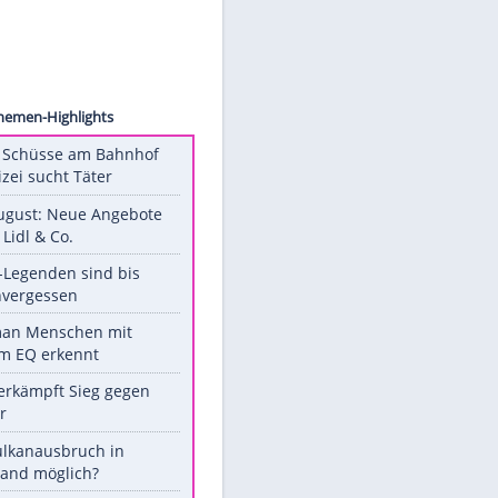
 Images
er
Unsere Themen-Highlights
Tödliche Schüsse am Bahnhof
Zoo - Polizei sucht Täter
Ab 10. August: Neue Angebote
bei ALDI, Lidl & Co.