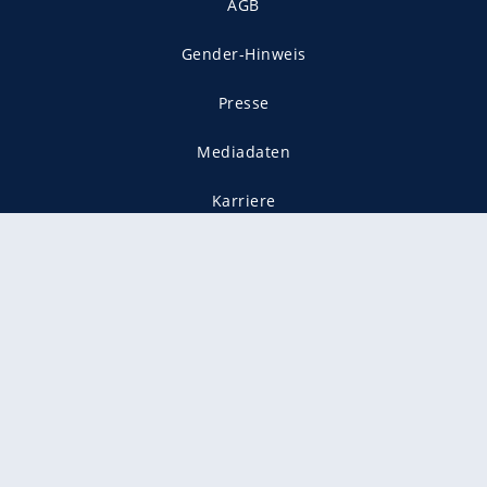
AGB
Gender-Hinweis
Presse
Mediadaten
Karriere
Vertragskündigung
Vertrag widerrufen
gekennzeichnet mit
freenet ist Mitglied im JUSPROG e.V.