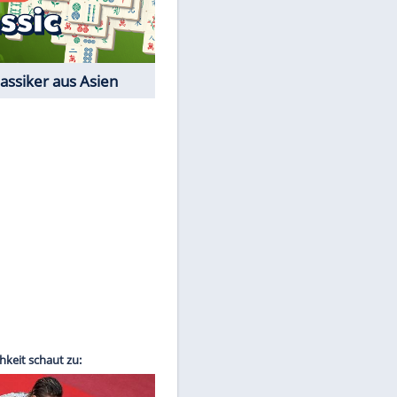
Film-Quiz: Bist Du ein
Cineast?
Kostenlos spielen