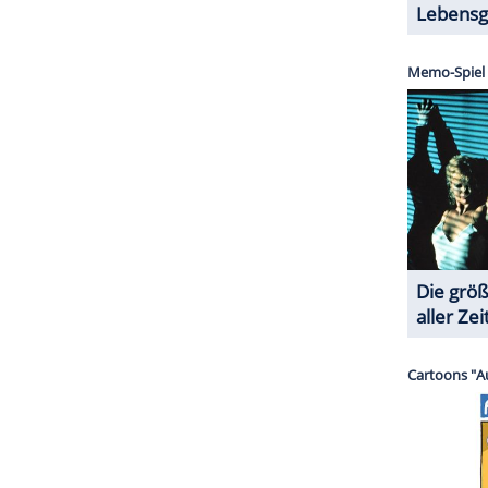
orteil, dass sie "mein Hinterteil" am attraktivsten
hen", die
Lilly
mit
Boris
gern und ausführlich zu
ass eine Frau einen Mann allein mit ihrem Körper
s brauche schon auch Köpfchen, zumindest "ein
ZURÜCK ZUR STARTS