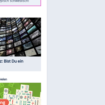
Diese Autos haben uns verlassen
Auftakt-Misere gestoppt: Berlin
gewinnt in Bochum
Mit diesen Tricks wird der Grill
ruckzuck sauber
So nutzt man alte Smartphones
sinnvoll
Das ist typisch schwedisch!
Quiz