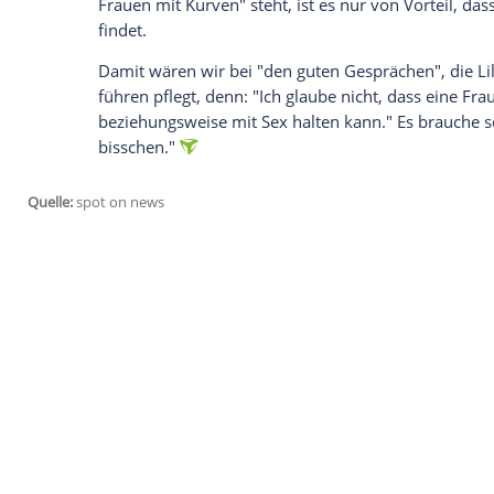
Jetzt also
Lilly Becker
, geborene Kerssenb
und Mutter seines Sohnes Amadeus (5).
Jahren ein wenig aus dem Leim gegangen
es spannend und sexy bleibt." Denn: "Sex 
alles in einer Beziehung."
Lilly
und
Boris
, zwei gefühlte Twitter-Cha
"Stern" schon mal "Gefühls-Exhibitionism
so die Verführerin, aber wenn ich in der 
Mann was einfallen! Nach einem Glas
Ch
sehr kreativ. Er schafft es immer wieder
"Schatzi, du siehst toll aus!"
Dann geht es dahin, und
Lilly
fühlt sich 
Satz ins Öhrchen raunt: "Schatzi, du sieh