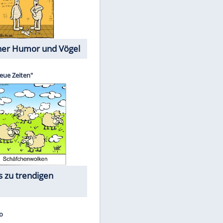
Cartoons mit wahren
Lebensgeschichten
Memo-Spiel
Die größten Skandalfilme