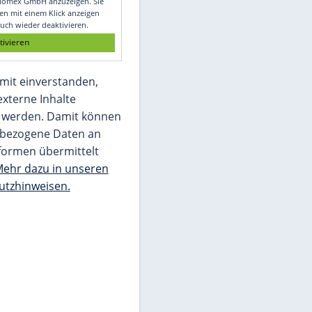
Glomex GmbH
Wir benötigen Ihre Zustimmung, um den
von unserer Redaktion eingebundenen
Inhalt von Glomex GmbH anzuzeigen. Sie
können diesen mit einem Klick anzeigen
lassen und auch wieder deaktivieren.
jetzt aktivieren
Ich bin damit einverstanden,
dass mir externe Inhalte
angezeigt werden. Damit können
personenbezogene Daten an
Drittplattformen übermittelt
werden.
Mehr dazu in unseren
Datenschutzhinweisen.