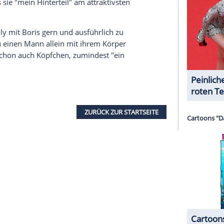
erg, seit 2009 mit dem Tennis-Star verheiratet
Boris
ist nun auch schon 47 und in den letzten
. Also sagt
Lilly
, man müsse "daran arbeiten, dass
ist wichtig, sogar sehr wichtig. Aber
Sex
ist nicht
mpions, tun sich leicht in einer
Disziplin
, die der
us" genannt hat. Von Natur aus sei sie zwar "nicht
Stimmung bin - ja, dann lasse ich mir für meinen
ampagner
geht es ganz leicht." Auch "
Boris
ist da
, mich zu überraschen."
am attraktivsten, wenn ihr
Boris
den aufregenden
st toll aus!" Und weil Mr. Becker "auf den Typ