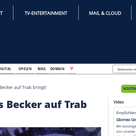
INTERNET
TV-ENTERTAINMENT
♥
IFESTYLE
DIGITAL
SPIELEN
MAIL
DOMAIN
ie sie Boris Becker auf Trab bringt!
 Boris Becker auf Trab