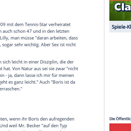
n auf einer Treppe zwischen den Toiletten eines
brina Setlur
(2 Mon.),
Model
Heydi Nunez Gomez
Designerin
Patrice Farameh
(5 Mon.), Tänzerin
dra Meyer-Wölden
(11 Mon.)
serer Redaktion eingebundenen Inhalt von Glomex GmbH
nzeigen lassen und auch wieder deaktivieren.
halte angezeigt werden. Damit können personenbezogene
r dazu in unseren Datenschutzhinweisen.