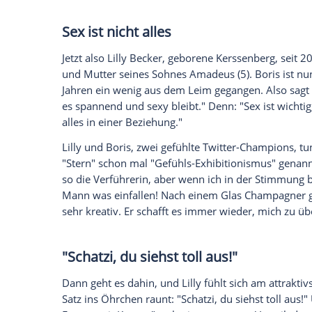
Model
Angela Ermakova
(ca. fünf Minute
Londoner Nobelrestaurants), Rapperin
Sa
(ca. 2 Mon.). Michelle Khenissi (4 Mon.) 
Caroline Rocher
(2 Jahre),
Model
Alessan
Empfohlener externer Inhalt:
Glomex GmbH
Wir benötigen Ihre Zustimmung, um den von un
anzuzeigen. Sie können diesen mit einem Klick a
jetzt aktivieren
Ich bin damit einverstanden, dass mir externe In
Daten an Drittplattformen übermittelt werden.
Meh
Sex ist nicht alles