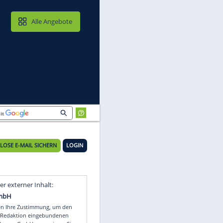
MAIL & CLOUD
Alle Angebote
KOSTENLOSE E-MAIL SICHERN
LOGIN
Video
Empfohlener externer Inhalt: