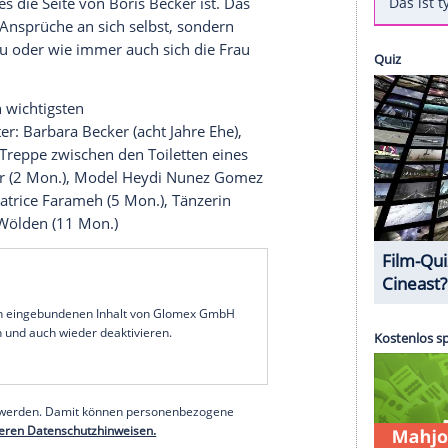
cker
(38) und reckt die verschnürten Arme in die
rblich perfekt zum schwarzen Fesselstrick, der
 ist. Um Himmelswillen, was hat man der armen
ecker
auf seine Tochter ist
p>
nfach, wenn es die Seite von
Boris Becker
ist. Das
llerhöchste Ansprüche an sich selbst, sondern
undin, Ehefrau oder wie immer auch sich die Frau
uer bei den wichtigsten
kmäßig runter:
Barbara Becker
(acht Jahre Ehe),