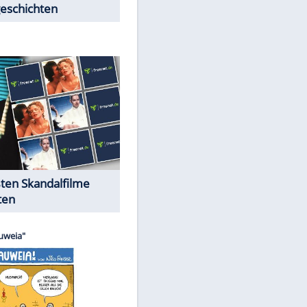
Peinliche Auftritte auf dem
roten Teppich
EITE
Cartoons "Das Wahre Leben"