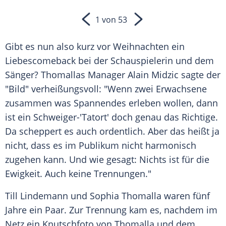
1 von 53
Gibt es nun also kurz vor
Weihnachten
ein
Liebescomeback
bei der Schauspielerin und dem
Sänger?
Thomallas
Manager
Alain Midzic
sagte der
"Bild" verheißungsvoll: "Wenn zwei Erwachsene
zusammen was Spannendes erleben wollen, dann
ist ein Schweiger-'
Tatort
' doch genau das Richtige.
Da scheppert es auch ordentlich. Aber das heißt ja
nicht, dass es im Publikum nicht harmonisch
zugehen kann. Und wie gesagt: Nichts ist für die
Ewigkeit
. Auch keine Trennungen."
Till Lindemann und
Sophia Thomalla
waren fünf
Jahre ein Paar. Zur
Trennung
kam es, nachdem im
Netz ein
Knutschfoto
von
Thomalla
und dem