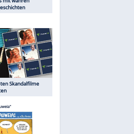
Peinliche Auftritte auf dem
roten Teppich
Cartoons "Das Wahre Leben"