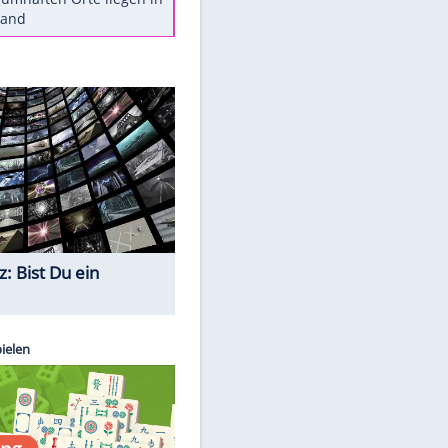
Diese Autos haben uns verlassen
Reese entschuldigt sich bei Fans:
"Tut mir aufrichtig leid"
Mit diesen Tricks wird der Grill
ruckzuck sauber
So nutzt man alte Smartphones
sinnvoll
Diese traumhaften Orte liegen in
Deutschland
Quiz