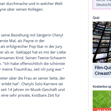
e in the A.M.") sorgt sich offenbar um seinen
rade durch
Australien
und versüßt sich abseits der
Models. "Er ist ein großartiger Typ - innendrin
Liam Payne laut "The Sun" im Magazin
 der Unterschied zwischen mir und dir ist, dass ich
leiche durchgemacht haben", so der One-Direction-
be dem "Sorry"-Sänger dann seine Nummer gegeben
nn er reden will. Er sei immer für ihn da,
tehe, was dieser durchmache und in welcher Welt
ennt", so
Payne
über seinen Kollegen.
hrlich über seine Beziehung mit Sängerin
Cheryl