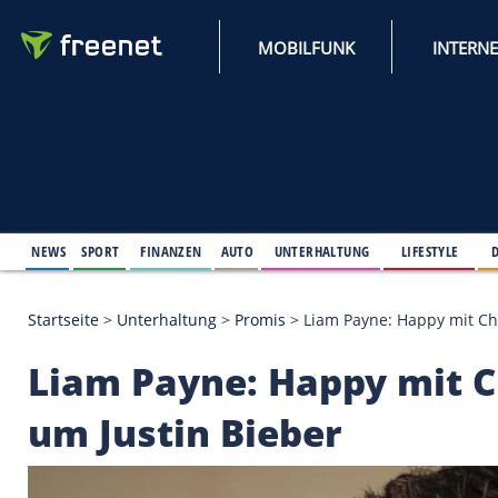
MOBILFUNK
NEWS
SPORT
FINANZEN
AUTO
UNTERHALTUNG
L
Startseite
>
Unterhaltung
>
Promis
>
Liam Payne: Ha
Liam Payne: Happy m