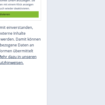
Glomex GmbH
Wir benötigen Ihre Zustimmung, um den
von unserer Redaktion eingebundenen
Inhalt von Glomex GmbH anzuzeigen. Sie
können diesen mit einem Klick anzeigen
lassen und auch wieder deaktivieren.
jetzt aktivieren
Ich bin damit einverstanden,
dass mir externe Inhalte
angezeigt werden. Damit können
personenbezogene Daten an
Drittplattformen übermittelt
werden.
Mehr dazu in unseren
Datenschutzhinweisen.