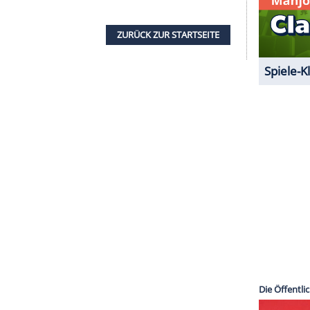
n sich das erste Mal, als
Payne
in der
mals schon als erfolgreicher Pop-Star in der Jury
n Jahre älter als er. Geklappt hat es mit der Liebe
 erstes gemeinsames Kind. Seinen Teenie-Schwarm
em Interview. "Ich habe offensichtlich die schönste
bar. Sie war meine Traumfrau, seit ich jung war."
agt
Payne
weiter über die Frau an seiner Seite, der
 schon mehr erlebt hat".
Cheryls
Solo-Karriere sei
 sei bereits seit 14 Jahren im Musik-Geschäft und
appy. Es ist eine sehr private, kostbare Zeit für
."
ZURÜCK ZUR STARTS