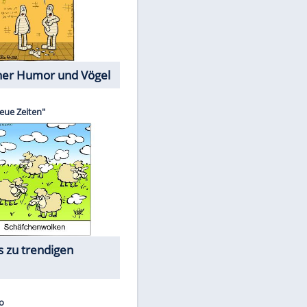
Cartoons mit wahren
Lebensgeschichten
Memo-Spiel
Die größten Skandalfilme