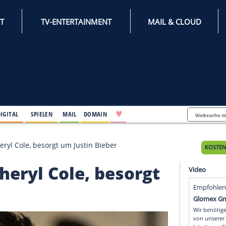
INTERNET
TV-ENTERTAINMENT
♥
IFESTYLE
DIGITAL
SPIELEN
MAIL
DOMAIN
ppy mit Cheryl Cole, besorgt um Justin Bieber
it Cheryl Cole, besor