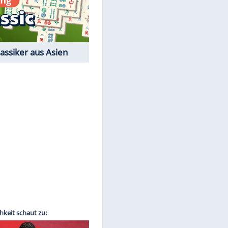
Film-Quiz: Bist Du ein
Cineast?
Kostenlos spielen
EITE