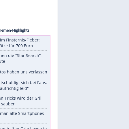
ollect
Unsere Themen-Highlights
Spanien im Finsternis-Fieber:
Balkonplätze für 700 Euro
Das machen die "Star Search"-
Stars heute