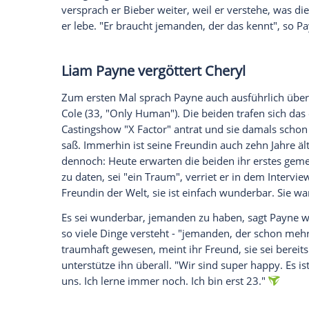
One-Direction-Star
Liam Payne
(23, "Mad
Kollegen
Justin Bieber
(23). Der tourt ge
Bühnen angeblich das Leben mit hübschen 
hat er ein wirklich gutes Herz",
erklärte 
"Rollacoaster"
über den Womanizer.
Demnach habe er
Bieber
erklärt: "Schau,
vier verschiedene Jungs hatte, die das g
Sänger.
Bieber
"hatte das nicht". Er ha
und gesagt, er solle ihn wissen lassen, we
versprach er
Bieber
weiter, weil er vers
er lebe. "Er braucht jemanden, der das k
Liam Payne
vergöttert
Cheryl
Zum ersten Mal sprach
Payne
auch ausfü