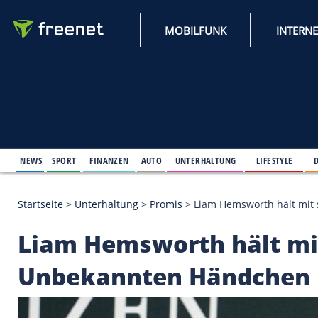
MOBILFUNK
NEWS
SPORT
FINANZEN
AUTO
UNTERHALTUNG
L
Startseite
>
Unterhaltung
>
Promis
>
Liam Hemswort
Liam Hemsworth häl