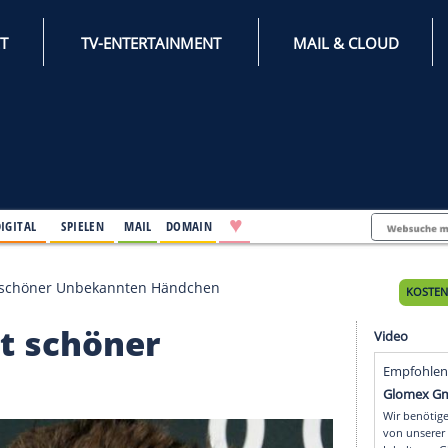
INTERNET
TV-ENTERTAINMENT
♥
IFESTYLE
DIGITAL
SPIELEN
MAIL
DOMAIN
h hält mit schöner Unbekannten Händchen
t mit schöner