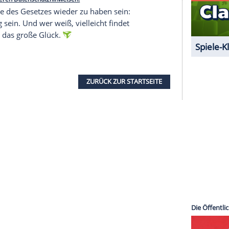
 Twitter.
 Dreh zur Romanze "Mit dir an meiner Seite"
st zehn Jahre liiert. Erst im Dezember 2018 gab
t Monate später verkündete es das Ehe-Aus.
serer Redaktion eingebundenen Inhalt von Glomex GmbH
nzeigen lassen und auch wieder deaktivieren.
halte angezeigt werden. Damit können personenbezogene
r dazu in unseren Datenschutzhinweisen.
uch im Auge des Gesetzes wieder zu haben sein:
iere fertig sein. Und wer weiß, vielleicht findet