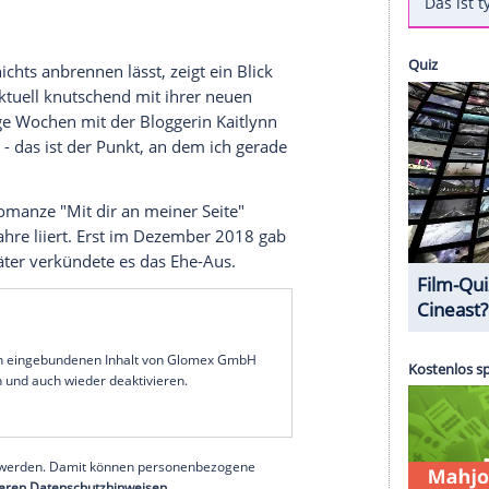
üche geht, fällt die Vorstellung sich neu zu
ich
Liam Hemsworth
(29) nach der Trennung von
 aufzurappeln:
Wie das Promiportal "TMZ"
"-Star bei einem Date mit einer unbekannten
e wurden der 29-Jährige und seine Begleitung
eßend liefen die beiden
Händchen
haltend durch
t Sonnenbrille.
ogen sein
Trennung nichts anbrennen lässt, zeigt ein Blick
sich
Cyrus
aktuell knutschend mit ihrer neuen
 sie für einige Wochen mit der Bloggerin
Kaitlynn
ss ich date - das ist der Punkt, an dem ich gerade