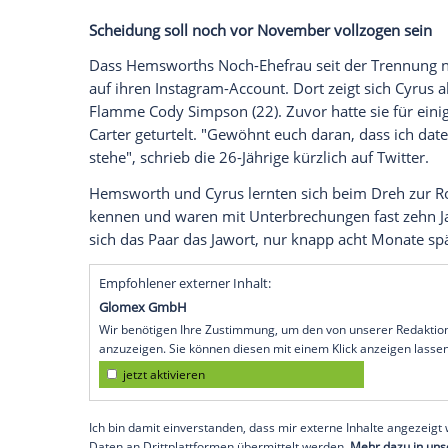
Wenn eine langjährige Beziehung in die Br
verlieben, oft schwer. Dennoch scheint s
Ehefrau
Miley Cyrus
(26) langsam wieder
berichtet
, wurde der "
Tribute von Panem
Blondine gesichtet.
Im New Yorker Szene-Viertel West Villag
zunächst beim Essen beobachtet. Anschli
die Straßen - ganz casual in Jeans und mi
Scheidung soll noch vor November vollz
Dass
Hemsworths
Noch-Ehefrau seit der 
auf ihren Instagram-Account. Dort zeigt 
Flamme
Cody Simpson
(22). Zuvor hatte
Carter
geturtelt. "Gewöhnt euch daran, da