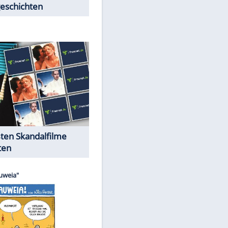
Peinliche Auftritte auf dem
roten Teppich
Cartoons "Das Wahre Leben"