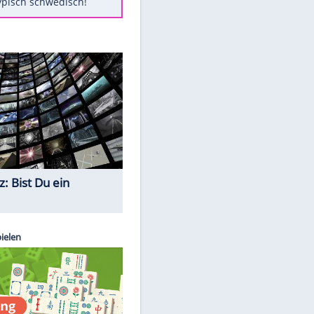
Diese Autos haben uns verlassen
Auftakt-Misere gestoppt: Berlin
gewinnt in Bochum
Mit diesen Tricks wird der Grill
ruckzuck sauber
So nutzt man alte Smartphones
sinnvoll
Das ist typisch schwedisch!
Quiz