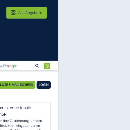
MAIL & CLOUD
Alle Angebote
KOSTENLOSE E-MAIL SICHERN
LOGIN
Video
Empfohlener externer Inhalt: