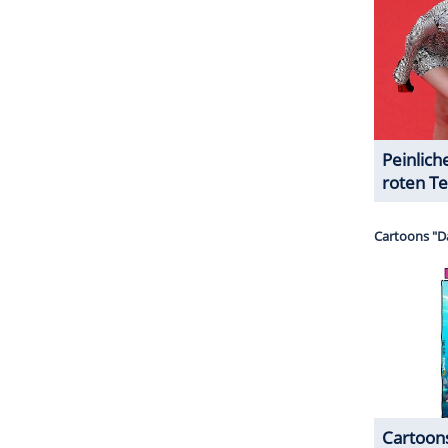
 ja erneut das große Glück.
ZURÜCK ZUR STARTS