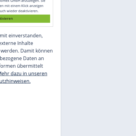
Glomex GmbH
Wir benötigen Ihre Zustimmung, um den
von unserer Redaktion eingebundenen
Inhalt von Glomex GmbH anzuzeigen. Sie
können diesen mit einem Klick anzeigen
lassen und auch wieder deaktivieren.
jetzt aktivieren
Ich bin damit einverstanden,
dass mir externe Inhalte
angezeigt werden. Damit können
personenbezogene Daten an
Drittplattformen übermittelt
werden.
Mehr dazu in unseren
Datenschutzhinweisen.