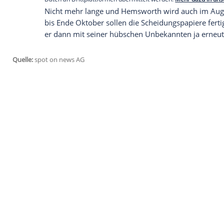
stehe", schrieb die 26-Jährige kürzlich auf
Hemsworth
und
Cyrus
lernten sich beim
kennen und waren mit Unterbrechungen fa
sich das Paar das Jawort, nur knapp ach
Empfohlener externer Inhalt:
Glomex GmbH
Wir benötigen Ihre Zustimmung, um den von un
anzuzeigen. Sie können diesen mit einem Klick a
jetzt aktivieren
Ich bin damit einverstanden, dass mir externe In
Daten an Drittplattformen übermittelt werden.
Meh
Nicht mehr lange und
Hemsworth
wird a
bis Ende Oktober sollen die Scheidungspap