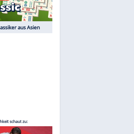
Film-Quiz: Bist Du ein
Cineast?
Kostenlos spielen