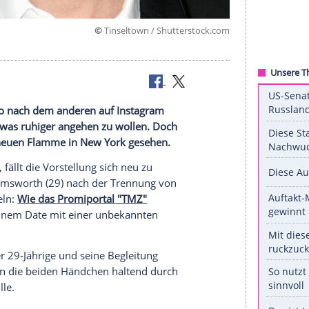
©
Tinseltown / Shuttersto
ebe?
Schmusefoto
nach dem anderen auf
Instagram
besleben
etwas ruhiger angehen zu wollen. Doch
r mit einer neuen Flamme in
New York
gesehen.