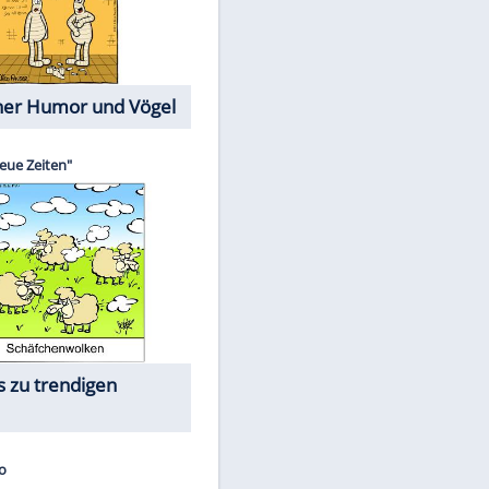
Cartoons mit wahren
Lebensgeschichten
Memo-Spiel
Die größten Skandalfilme