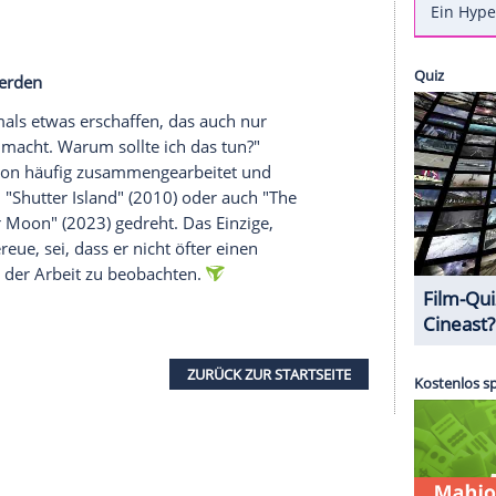
 nach einer Weile vor der Kamera als
n. Die unter anderem aus der "Twilight"-Reihe
 voraussichtlich im kommenden März in den
ater" ihr Langfilm-Regiedebüt feiern. Ein
 seinen Leisten: Leonardo DiCaprio (51).
ekanntesten Gesichter der Traumfabrik, möchte
 Events in Manhattan hat er dies jetzt
laut eines
"
erklärt. "Einige Leute haben mich gefragt, ob ich
 erzählt, nur um direkt klarzustellen: "Ich würde
egisseur werden
 könnte niemals etwas erschaffen, das auch nur
n Scorsese macht. Warum sollte ich das tun?"