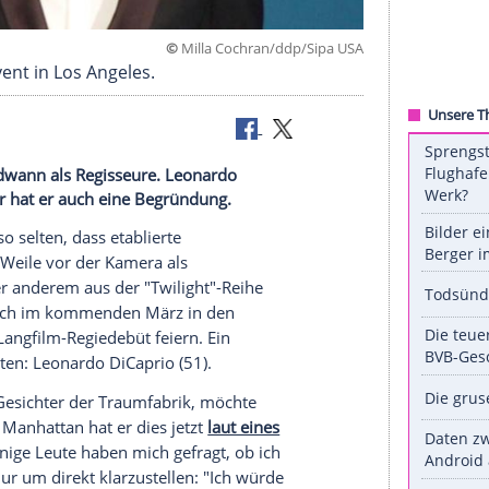
©
Milla Cochran/ddp/Si
f einem Event in Los Angeles.
r auch irgendwann als Regisseure. Leonardo
gehen. Dafür hat er auch eine Begründung.
 gar nicht so selten, dass etablierte