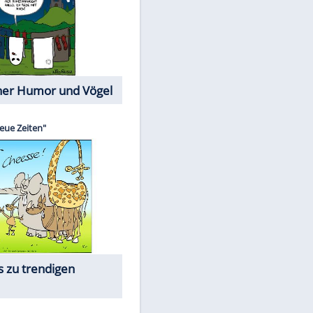
Cartoons mit wahren
Lebensgeschichten
Memo-Spiel
Die beliebtesten