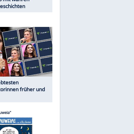
Trennungsschock im Promi-
Kosmos
Cartoons "Das Wahre Leben"