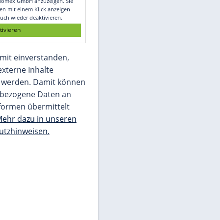
Glomex GmbH
Wir benötigen Ihre Zustimmung, um den
von unserer Redaktion eingebundenen
Inhalt von Glomex GmbH anzuzeigen. Sie
können diesen mit einem Klick anzeigen
lassen und auch wieder deaktivieren.
jetzt aktivieren
Ich bin damit einverstanden,
dass mir externe Inhalte
angezeigt werden. Damit können
personenbezogene Daten an
Drittplattformen übermittelt
werden.
Mehr dazu in unseren
Datenschutzhinweisen.