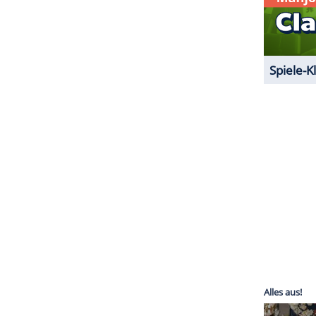
sese (83) schon häufig zusammengearbeitet und
k" (2002), "Shutter Island" (2010) oder auch "The
of the Flower Moon" (2023) gedreht. Das Einzige,
eiden bereue, sei, dass er nicht öfter einen
corsese bei der Arbeit zu beobachten.
ZURÜCK ZUR STARTS