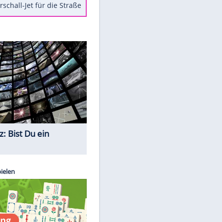
Berger im Wandel der Zeit
Todsünden im Restaurant
Die teuersten Neuzugänge der
BVB-Geschichte
Die gruseligsten Ort der Welt
Daten zwischen Windows und
Android austauschen
Ein Hyperschall-Jet für die Straße
Quiz