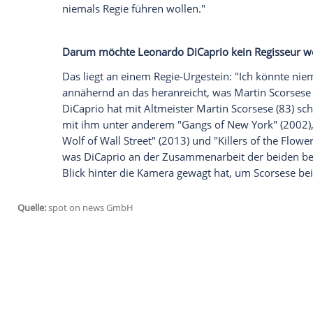
Schauspielerinnen und Schauspieler sich
Regisseurinnen oder Regisseure versuche
bekannte Kristen Stewart (35) soll etwa
deutschen Kinos mit "The Chronology of W
Hollywoodstar bleibt jedoch definitiv bei
DiCaprio, seit vielen Jahren eines der b
niemals Regisseur werden. Während eines
Berichts des Branchenmagazins "Variety
Regie führen möchte", habe der 51-Jährige
niemals Regie führen wollen."
Darum möchte Leonardo DiCaprio kein R
Das liegt an einem Regie-Urgestein: "Ich
annähernd an das heranreicht, was Marti