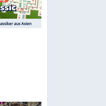
Film-Quiz: Bist Du ein
Cineast?
EITE
Kostenlos spielen