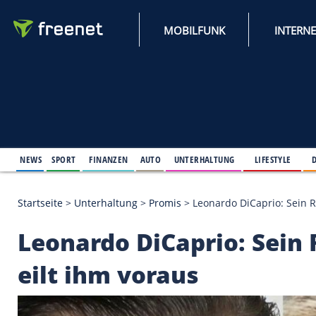
MOBILFUNK
NEWS
SPORT
FINANZEN
AUTO
UNTERHALTUNG
L
Startseite
>
Unterhaltung
>
Promis
>
Leonardo DiCap
Leonardo DiCaprio: 