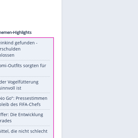
tkins/
Unsere Themen-Highlights
Totes Kleinkind gefunden -
Fremdverschulden
ausgeschlossen
Diese Promi-Outfits sorgten für