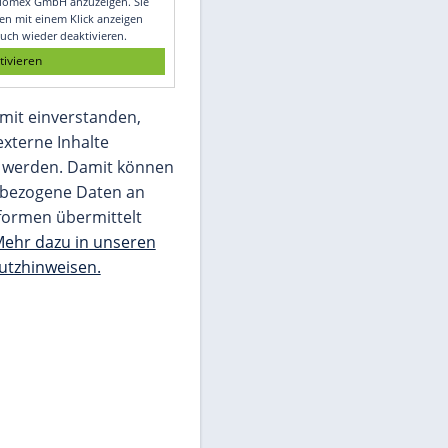
Glomex GmbH
Wir benötigen Ihre Zustimmung, um den
von unserer Redaktion eingebundenen
Inhalt von Glomex GmbH anzuzeigen. Sie
können diesen mit einem Klick anzeigen
lassen und auch wieder deaktivieren.
jetzt aktivieren
Ich bin damit einverstanden,
dass mir externe Inhalte
angezeigt werden. Damit können
personenbezogene Daten an
Drittplattformen übermittelt
werden.
Mehr dazu in unseren
Datenschutzhinweisen.