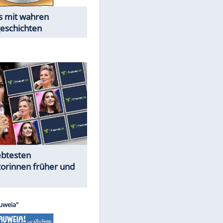
Alles aus!
Trennungsschock im Promi-
Kosmos
Cartoons "Das Wahre Leben"