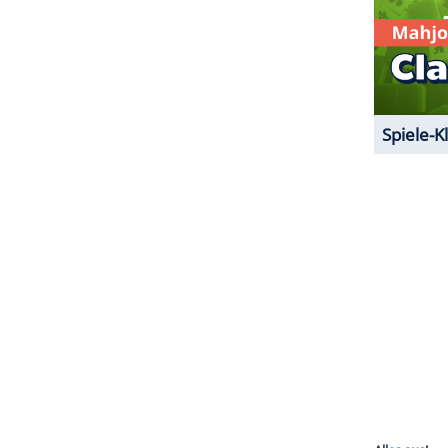
t ihr wurde der Schauspieler in der vergangenen
 den beiden ist es angeblich auch ernst. Ein
 dann auch, dass zwischen ihm und
Watkins
 ist komplett falsch".
ZURÜCK ZUR STARTS