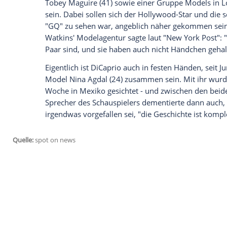
Freundinnen aus der Model-Welt. Kaum ve
Blondine, schon gibt es neue Schlagzeilen.
Schönheit
Paige Watkins
(23) gesichtet 
auf Insider berichtet
. In das Beuteschema
passen: Wie viele seiner angeblichen Ver
Instagram-Seite
zeigt sie, was sie zu biete
Wie Leonardo DiCaprio das Jahr 2016 erleb
Am Donnerstag soll der "The Revenant"-
Tobey Maguire
(41) sowie einer Gruppe
sein. Dabei sollen sich der Hollywood-St
"GQ" zu sehen war, angeblich näher gek
Watkins
' Modelagentur sagte laut "
New Y
Paar sind, und sie haben auch nicht Hän
Eigentlich ist DiCaprio auch in festen Händ