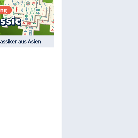
Film-Quiz: Bist Du ein
EITE
Cineast?
Kostenlos spielen