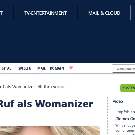
INTERNET
TV-ENTERTAINMENT
♥
IFESTYLE
DIGITAL
SPIELEN
MAIL
DOMAIN
rio: Sein Ruf als Womanizer eilt ihm voraus
Sein Ruf als Womanize