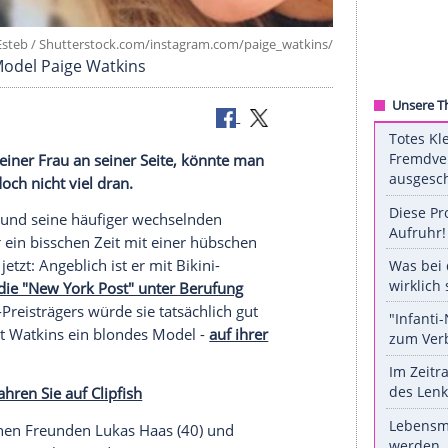
©
[M]Helga Esteb / Shutterstock.com/instagram.com/paige_wa
teschema: Model Paige Watkins
hten? Mit einer Frau an seiner Seite, könnte man
ist aber doch nicht viel dran.
seine Filme - und seine häufiger wechselnden