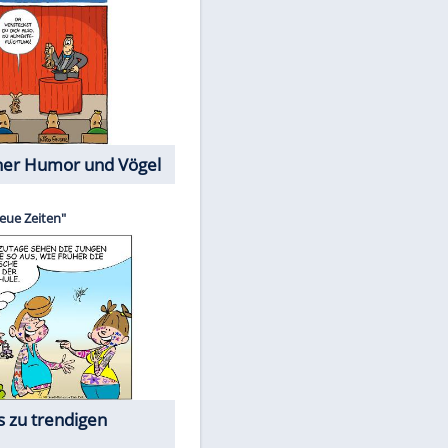
Cartoons mit wahren
Lebensgeschichten
Memo-Spiel