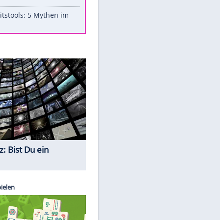
Aufruhr!
Was bei der Vogelfütterung
wirklich sinnvoll ist
"Infanti-No Go": Pressestimmen
zum Verbleib des FIFA-Chefs
Im Zeitraffer: Die Entwicklung
des Lenkrades
Lebensmittel, die nicht schlecht
werden
Sicherheitstools: 5 Mythen im
Check
Quiz