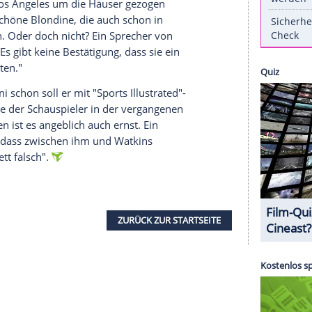
rbringt er ein bisschen Zeit mit einer hübschen
 Wie auch jetzt: Angeblich ist er mit Bikini-
worden,
wie die "New York Post" unter Berufung
 des Oscar-Preisträgers würde sie tatsächlich gut
flossenen ist
Watkins
ein blondes
Model
-
auf ihrer
n hat.
t hat, erfahren Sie auf Clipfish
Star mit seinen Freunden
Lukas Haas
(40) und
Models
in Los Angeles um die Häuser gezogen
ar und die schöne Blondine, die auch schon in
ommen sein. Oder doch nicht? Ein Sprecher von
ork Post
": "Es gibt keine Bestätigung, dass sie ein
dchen gehalten."
en, seit Juni schon soll er mit "Sports Illustrated"-