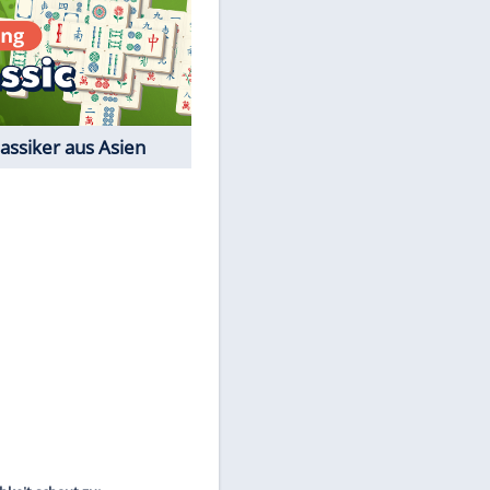
Film-Quiz: Bist Du ein
Cineast?
Kostenlos spielen