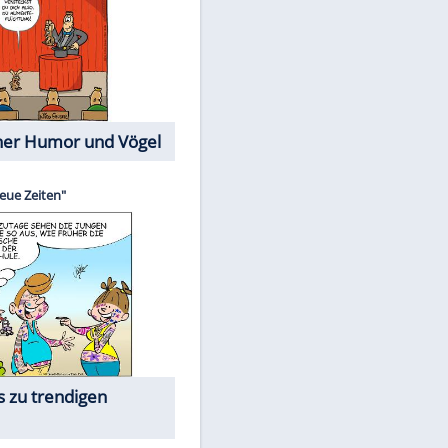
Cartoons mit wahren
Lebensgeschichten
Memo-Spiel