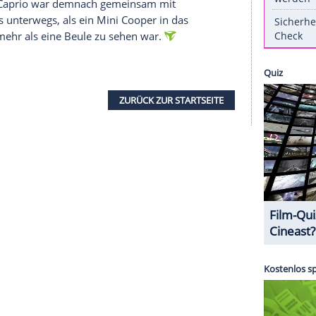
 alle Fans von
Leonardo DiCaprio
(41,
"The
er Hollywood-Superstar wurde am Samstag
dal
in einen Auto-Unfall verwickelt.
Wie das US-
sich aber nicht um eine große Kollision, sondern
 deren Freund Leonardo DiCaprio - hier geht's
nfallort, allerdings nur als Vorsichtsmaßnahme.
t werden. DiCaprio war demnach gemeinsam mit
es Freundes unterwegs, als ein Mini Cooper in das
 dass nicht mehr als eine Beule zu sehen war.
ZURÜCK ZUR STARTS