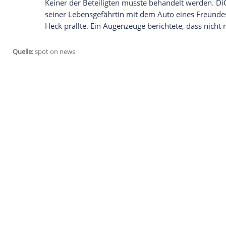
Vorneweg erst einmal die Entwarnung für
Revenant"
): Niemand wurde verletzt! D
gemeinsam mit seiner Freundin
Nina Ag
Magazin "Pagesix" berichtet,
handelte es 
eher um einen kleinen Auffahrunfall.
Angeblich drohte die Oma von Nina Agdal
zum Video bei Clipfish
Dennoch eilte ein Krankenwagen an den U
Keiner der Beteiligten musste behandel
seiner Lebensgefährtin mit dem Auto ein
Heck prallte. Ein Augenzeuge berichtete,
Quelle:
spot on news