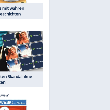
Die Öffentlichkeit schaut zu:
Peinliche Auftritte auf dem
roten Teppich
Cartoons "Das Wahre Leben"