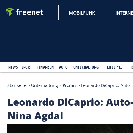
MOBILFUNK
NEWS
SPORT
FINANZEN
AUTO
UNTERHALTUNG
L
Startseite
>
Unterhaltung
>
Promis
>
Leonardo DiCap
Leonardo DiCaprio: 