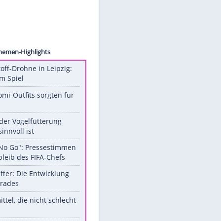
 Music
Unsere Themen-Highlights
Sprengstoff-Drohne in Leipzig:
Semtex im Spiel
Diese Promi-Outfits sorgten für
Aufruhr!