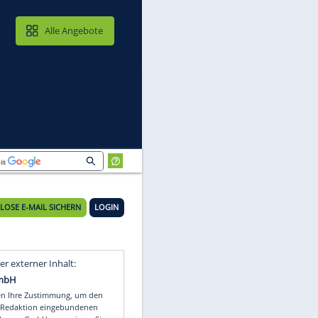
MAIL & CLOUD
Alle Angebote
KOSTENLOSE E-MAIL SICHERN
LOGIN
Video
Empfohlener externer Inhalt: