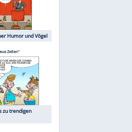
Cartoons mit wahren
Lebensgeschichten
Memo-Spiel