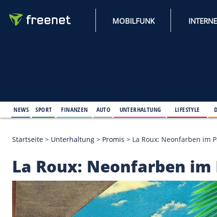
MOBILFUNK
NEWS
SPORT
FINANZEN
AUTO
UNTERHALTUNG
L
Startseite
>
Unterhaltung
>
Promis
>
La Roux: Neon
La Roux: Neonfarbe