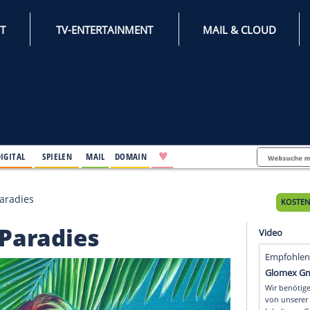
INTERNET
TV-ENTERTAINMENT
♥
IFESTYLE
DIGITAL
SPIELEN
MAIL
DOMAIN
farben im Paradies
n im Paradies