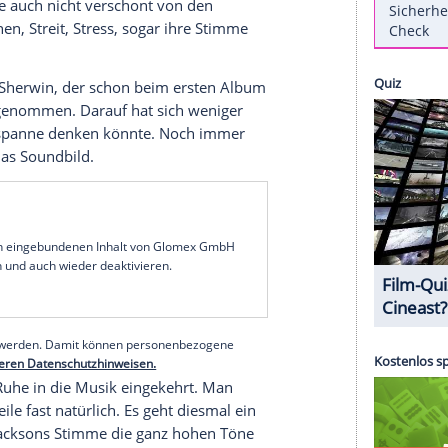
 ihrem Blitzstart in der
Musikszene
ist die Britin
her. Nachdem der
Rotschopf
mit lupenreinen
 Kill" mit der neongrellen Schlagkraft der
rammy
eingesackt hatte, gab es einige Probleme
ei
Amazon
bestellen
en Langmaid
, mittlerweile hat sie nichts Gutes
menschlich als auch musikalisch von ihm
ckson
wurde auch nicht verschont von den
Depressionen, Streit,
Stress
, sogar ihre Stimme
und mit
Ian Sherwin
, der schon beim ersten
Album
tes Werk aufgenommen. Darauf hat sich weniger
de und
Zeitspanne
denken könnte. Noch immer