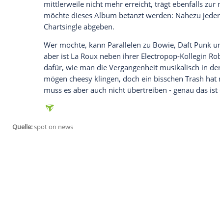
beherrschen Ohrwurmmelodien und die A
Empfohlener externer Inhalt:
Glomex GmbH
Wir benötigen Ihre Zustimmung, um den von un
anzuzeigen. Sie können diesen mit einem Klick a
jetzt aktivieren
Ich bin damit einverstanden, dass mir externe In
Daten an Drittplattformen übermittelt werden.
Meh
Allerdings ist - im
Vergleich
zum
Vorgäng
könnte auch sagen, die
Neonfarben
wirke
wenig funkiger, verspielter und smoothe
mittlerweile nicht mehr erreicht, trägt 
möchte dieses
Album
betanzt werden: Na
Chartsingle abgeben.