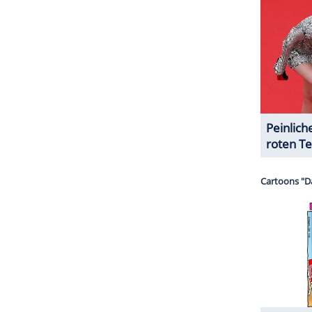
aft Punk
und sogar Batman ziehen. Vor allem
Kollegin Robyn noch immer das perfekte Beispiel
isch in der Moderne abfeiern sollte. Die Synthies
en Trash hat noch niemandem geschadet. Man
nau das ist die News dieses Albums.
ZURÜCK ZUR STARTS