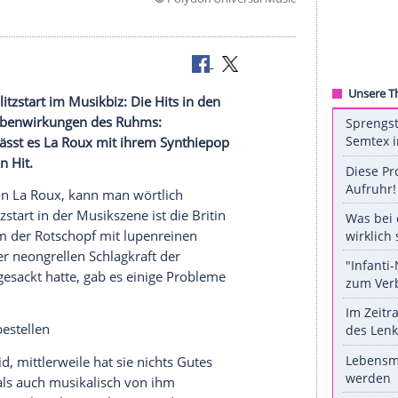
©
Polydor/Universal
dise"
oux ihren Blitzstart im Musikbiz: Die Hits in den
olgten die Nebenwirkungen des Ruhms:
ten Album lässt es La Roux mit ihrem Synthiepop
der Song ein Hit.
ten
Platte
von La
Roux
, kann man wörtlich