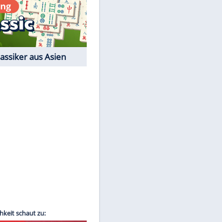
Film-Quiz: Bist Du ein
Cineast?
Kostenlos spielen