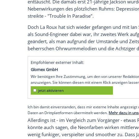
nehmen. Seit den letzten fünf Jahren nach
Elly Jackson
um einige Erfahrungen reic
Pophits wie "Bulletproof" und "In For The
Achtziger die Charts erobert und einen
G
im Pop-Olymp.
Das neue
Album
"Trouble In Paradise" b
Jackson
zerstritt sich mit ihrem Partner
B
mehr über ihn zu sagen. Sie sei sowohl 
enttäuscht. Die damals erst 21-jährige
Ja
Nebenwirkungen des plötzlichen Ruhms: 
streikte - "Trouble In Paradise".
Doch La
Roux
hat sich wieder gefangen 
als Sound-Engineer dabei war, ihr zwei
geändert, als man aufgrund der Umstän