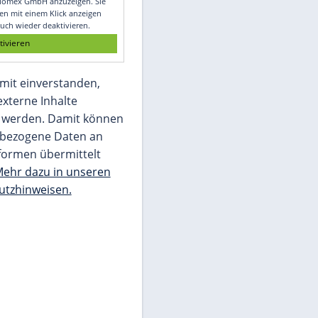
Glomex GmbH
Wir benötigen Ihre Zustimmung, um den
von unserer Redaktion eingebundenen
Inhalt von Glomex GmbH anzuzeigen. Sie
können diesen mit einem Klick anzeigen
lassen und auch wieder deaktivieren.
jetzt aktivieren
Ich bin damit einverstanden,
dass mir externe Inhalte
angezeigt werden. Damit können
personenbezogene Daten an
Drittplattformen übermittelt
werden.
Mehr dazu in unseren
Datenschutzhinweisen.