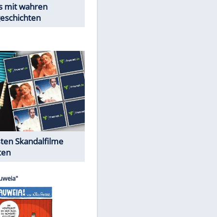
Peinliche Auftritte auf dem
roten Teppich
Cartoons "Das Wahre Leben"