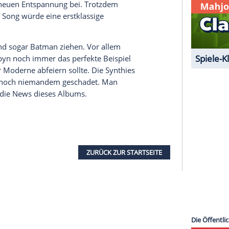
chtziger das Soundbild.
serer Redaktion eingebundenen Inhalt von Glomex GmbH
nzeigen lassen und auch wieder deaktivieren.
halte angezeigt werden. Damit können personenbezogene
r dazu in unseren Datenschutzhinweisen.
er
- etwas Ruhe in die Musik eingekehrt. Man
n mittlerweile fast natürlich. Es geht diesmal ein
r zu. Dass
Jacksons
Stimme die ganz hohen Töne
ebenfalls zur neuen Entspannung bei. Trotzdem
hezu jeder Song würde eine erstklassige