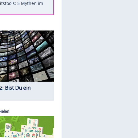
Was bei der Vogelfütterung
wirklich sinnvoll ist
"Infanti-No Go": Pressestimmen
zum Verbleib des FIFA-Chefs
Im Zeitraffer: Die Entwicklung
des Lenkrades
Lebensmittel, die nicht schlecht
werden
Sicherheitstools: 5 Mythen im
Check
Quiz