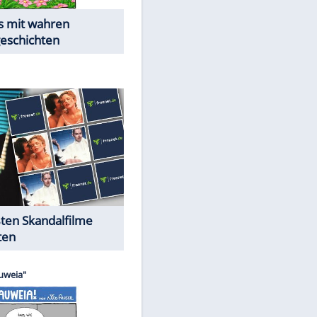
Die Öffentlichkeit schaut zu:
Peinliche Auftritte auf dem
roten Teppich
Cartoons "Das Wahre Leben"