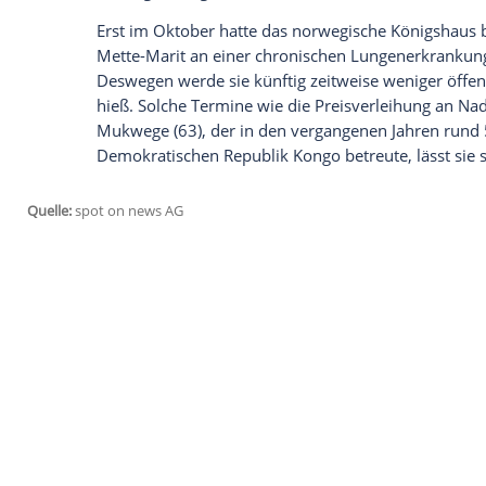
Haakon von Norwegen
(45), bei der
Frie
Einerseits war es ein schöner Anblick, di
cremefarbenen Fendi-Kleid bei dem Tradi
Tränen auch die Zuschauer zutiefst.
Warum sie so weinte, lag an der Rede, di
irakische Jesidin, ehemalige ISIS-Sexskla
nach ihrer Flucht dem Kampf gegen sexue
Konflikten verschrieben hat, berichtete ü
vor Tag für Tag erleben müssen.
Erst im Oktober hatte das norwegische 
Mette-Marit an einer chronischen Lungen
Deswegen werde sie künftig zeitweise we
hieß. Solche Termine wie die Preisverle
Mukwege (63), der in den vergangenen J
Demokratischen Republik Kongo betreute,