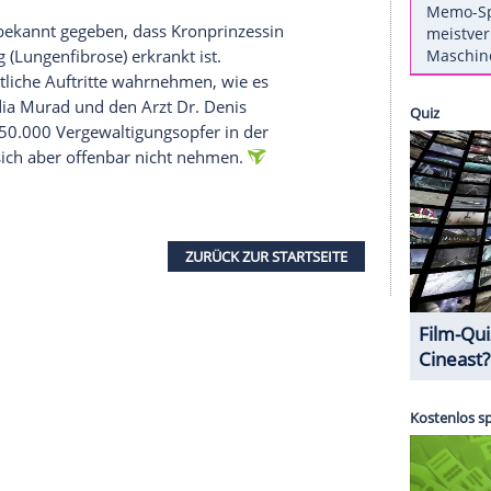
densnobelpreisverleihung
am Montag in
Oslo
teil.
e chronisch kranke Prinzessin in ihrem beige-
tionsevent zu sehen. Andererseits rührten ihre
e die Preisträgerin
Nadia Murad
(25) hielt. Die
vin und heutige Menschenrechtsaktivistin, die sich
lle Gewalt als Kriegswaffe und in bewaffneten
ber die Torturen, die viele junge Frauen nach wie
Königshaus bekannt gegeben, dass Kronprinzessin
erkrankung (Lungenfibrose) erkrankt ist.
niger öffentliche Auftritte wahrnehmen, wie es
ihung an
Nadia Murad
und den Arzt Dr. Denis
ahren rund 50.000 Vergewaltigungsopfer in der
 lässt sie sich aber offenbar nicht nehmen.