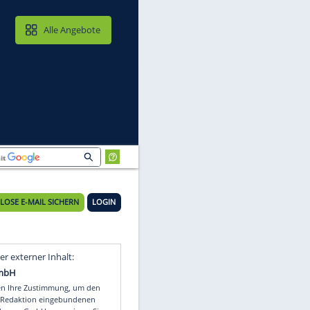
MAIL & CLOUD
Alle Angebote
KOSTENLOSE E-MAIL SICHERN
LOGIN
Video
Empfohlener externer Inhalt: