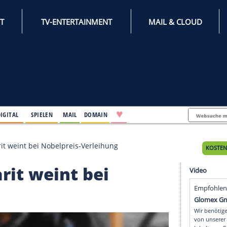
INTERNET
TV-ENTERTAINMENT
♥
IFESTYLE
DIGITAL
SPIELEN
MAIL
DOMAIN
 Mette-Marit weint bei Nobelpreis-Verleihung
e-Marit weint bei