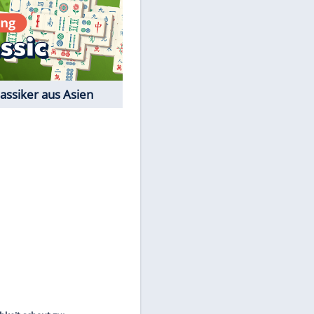
EITE
Film-Quiz: Bist Du ein
Cineast?
Kostenlos spielen