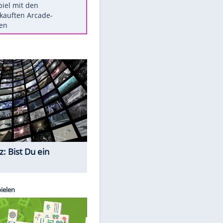
Die größten Mythen über
Medikamente
Berlins Matchwinner Grönning:
"Veränderte Perspektive"
Vorsicht: Diese 17 Dinge hassen
Katzen
Illegales Asphalt-Kartell muss
Mio-Strafe zahlen
Memo-Spiel mit den
meistverkauften Arcade-
Maschinen
Quiz