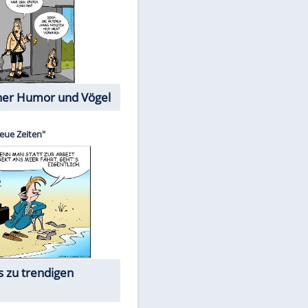
Cartoons mit wahren
Lebensgeschichten
Memo-Spiel