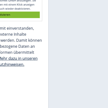
Glomex GmbH
Wir benötigen Ihre Zustimmung, um den
von unserer Redaktion eingebundenen
Inhalt von Glomex GmbH anzuzeigen. Sie
können diesen mit einem Klick anzeigen
lassen und auch wieder deaktivieren.
jetzt aktivieren
Ich bin damit einverstanden,
dass mir externe Inhalte
angezeigt werden. Damit können
personenbezogene Daten an
Drittplattformen übermittelt
werden.
Mehr dazu in unseren
Datenschutzhinweisen.