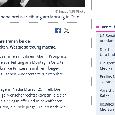
©
imago/UPI
r Friedensnobelpreisverleihung am Montag in Os
rit kann ihre Tränen bei der
ht zurückhalten. Was sie so traurig machte.
(45) nahm zusammen mit ihrem Mann, Kronprinz