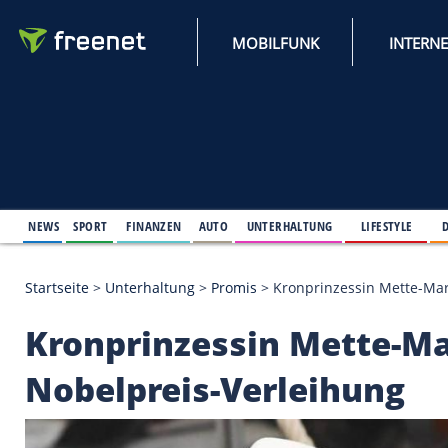
MOBILFUNK
NEWS
SPORT
FINANZEN
AUTO
UNTERHALTUNG
L
Startseite
>
Unterhaltung
>
Promis
>
Kronprinzessin
Kronprinzessin Mett