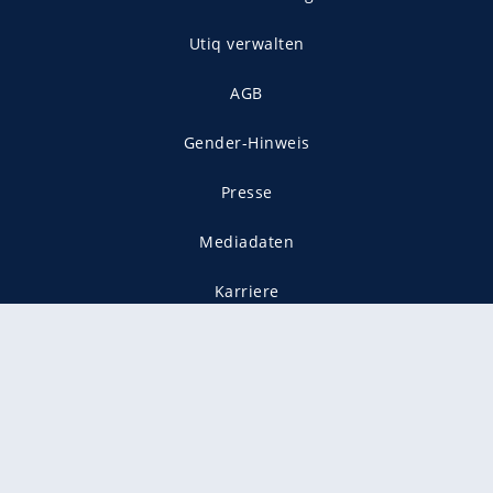
Utiq verwalten
AGB
Gender-Hinweis
Presse
Mediadaten
Karriere
Vertragskündigung
Vertrag widerrufen
gekennzeichnet mit