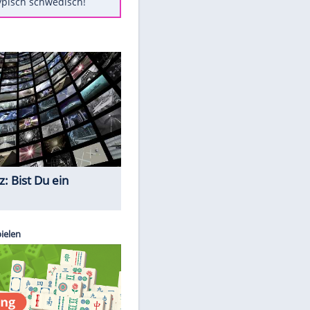
Diese Autos haben uns verlassen
Auftakt-Misere gestoppt: Berlin
gewinnt in Bochum
Mit diesen Tricks wird der Grill
ruckzuck sauber
So nutzt man alte Smartphones
sinnvoll
Das ist typisch schwedisch!
Quiz