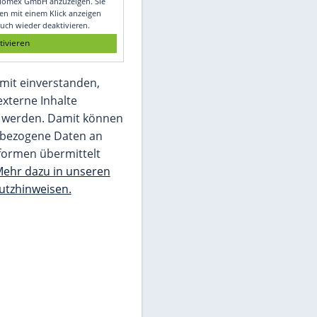
Glomex GmbH
Wir benötigen Ihre Zustimmung, um den
von unserer Redaktion eingebundenen
Inhalt von Glomex GmbH anzuzeigen. Sie
können diesen mit einem Klick anzeigen
lassen und auch wieder deaktivieren.
jetzt aktivieren
Ich bin damit einverstanden,
dass mir externe Inhalte
angezeigt werden. Damit können
personenbezogene Daten an
Drittplattformen übermittelt
werden.
Mehr dazu in unseren
Datenschutzhinweisen.