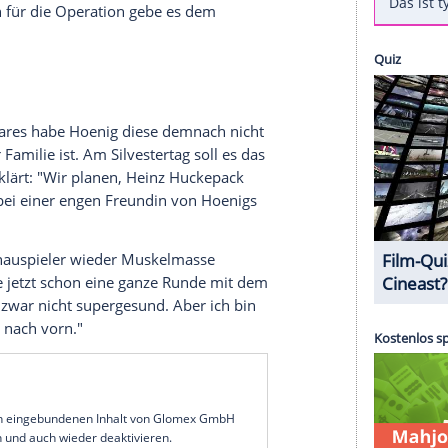
saufenthalt
durfte
Heinz Hoenig
(73) im
ar steht noch eine
Operation
an der
Aorta
aus,
ühmte
Schauspieler
aber nicht hören. Er gibt sich
st nächstes Jahr. Das ist aber nicht schwer krank.
früher. Mit
Aorta
und herzkrank, das will ich jetzt
seiner
Ehefrau
, Annika Kärsten-Hoenig (39),
im
er 73-Jährige "andauernd darüber nachdenke,
krank. Kranksein beginnt im Kopf. Wir reden
nauen
Termin
für die
Operation
gebe es dem
oenig
nung des
Paares
habe Hoenig diese demnach nicht