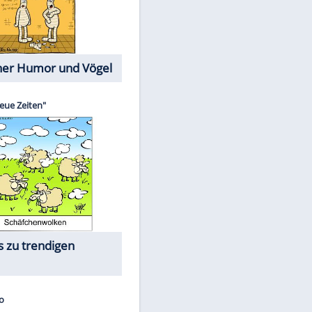
Cartoons mit wahren
Lebensgeschichten
Memo-Spiel
Die größten Skandalfilme