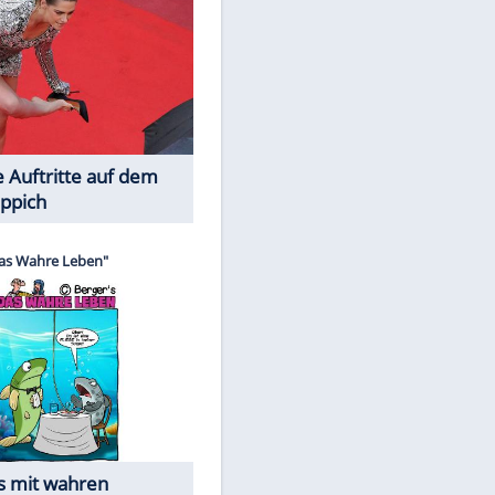
Spiele-Klassiker aus Asien
EITE
Die Öffentlichkeit schaut zu: