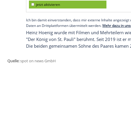
verlassen können, seit er wieder zu Haus
erste Mal soweit sein, wie Annika Kärste
die Treppe herunterzutragen." Gefeiert w
Ehefrau
.
Nach der langen Zeit im
Krankenhaus
mü
aufbauen - und dafür trainiere er täglich
Rollator
um unsere Kücheninsel", erklärt e
gesund. [...] Ich bin voll des Mutes und b
Empfohlener externer Inhalt:
Glomex GmbH
Wir benötigen Ihre Zustimmung, um den von un
anzuzeigen. Sie können diesen mit einem Klick a
jetzt aktivieren