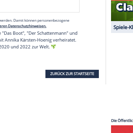
e bei seiner
Familie
ist. Am
Silvestertag
soll es das
n-Hoenig erklärt: "Wir planen, Heinz
Huckepack
erden soll bei einer engen
Freundin
von Hoenigs
sse der
Schauspieler
wieder
Muskelmasse
. "Ich schaffe jetzt schon eine ganze Runde mit dem
r. "Ich bin zwar nicht supergesund. Aber ich bin
licke positiv nach vorn."
serer Redaktion eingebundenen Inhalt von Glomex GmbH
nzeigen lassen und auch wieder deaktivieren.