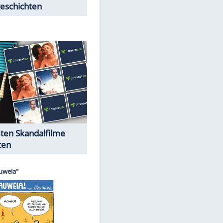
Peinliche Auftritte auf dem
roten Teppich
Cartoons "Das Wahre Leben"