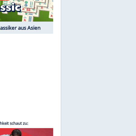
Film-Quiz: Bist Du ein
Cineast?
Kostenlos spielen