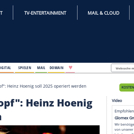
INTERNET
TV-ENTERTAINMENT
♥
IFESTYLE
DIGITAL
SPIELEN
MAIL
DOMAIN
innt im Kopf": Heinz Hoenig soll 2025 operiert werden
im Kopf": Heinz Hoeni