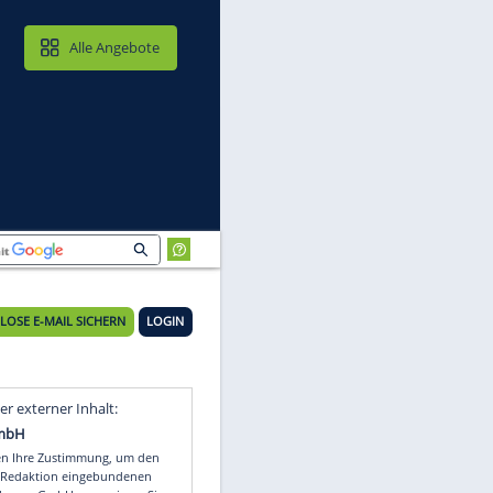
MAIL & CLOUD
Alle Angebote
KOSTENLOSE E-MAIL SICHERN
LOGIN
g
Video
Empfohlener externer Inhalt: