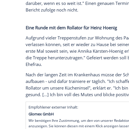
Nach einem mehrmonatigen
Krankenhau
September
nach Hause zurückkehren. Zw
dass er sehr krank sei, möchte der ber
hoffnungsvoll.
"Ich bin nicht schwer krank! [...] Die OP i
Ich fühle mich gut. Eigentlich so gut wie 
nicht hören", erzählt Hoenig im Beisein 
Gespräch mit der "Bild"-Zeitung
. Wenn d
dass ich schwer krank bin, dann bin ich 
darüber, wenn es so weit ist." Einen ge
Bericht
zufolge noch nicht.
Eine Runde mit dem
Rollator
für Heinz H
Aufgrund vieler Treppenstufen zur Woh