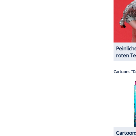
halte angezeigt werden. Damit können personenbezogene
r dazu in unseren Datenschutzhinweisen.
teilern wie "Das Boot", "Der Schattenmann" und
019 ist er mit Annika Kärsten-Hoenig verheiratet.
res
kamen 2020 und 2022 zur Welt.
ZURÜCK ZUR STARTS