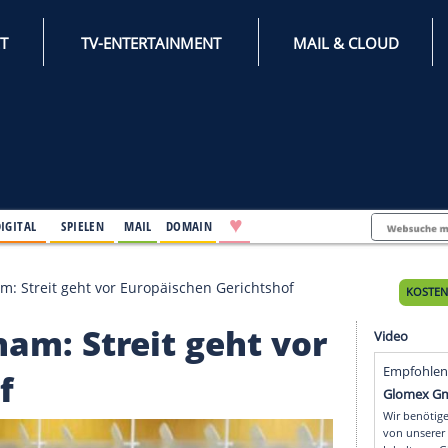
INTERNET
TV-ENTERTAINMENT
♥
IFESTYLE
DIGITAL
SPIELEN
MAIL
DOMAIN
Moses Pelham: Streit geht vor Europäischen Gerichtshof
 Pelham: Streit geht v