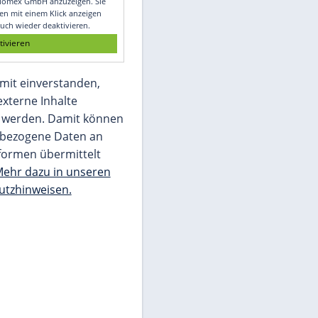
Glomex GmbH
Wir benötigen Ihre Zustimmung, um den
von unserer Redaktion eingebundenen
Inhalt von Glomex GmbH anzuzeigen. Sie
können diesen mit einem Klick anzeigen
lassen und auch wieder deaktivieren.
jetzt aktivieren
Ich bin damit einverstanden,
dass mir externe Inhalte
angezeigt werden. Damit können
personenbezogene Daten an
Drittplattformen übermittelt
werden.
Mehr dazu in unseren
Datenschutzhinweisen.