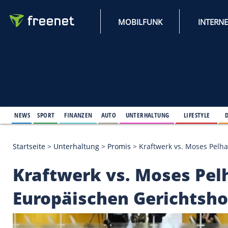
MOBILFUNK
NEWS
SPORT
FINANZEN
AUTO
UNTERHALTUNG
L
Startseite
>
Unterhaltung
>
Promis
>
Kraftwerk vs. 
Kraftwerk vs. Moses