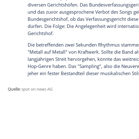
Gerichtshof
.
Gerade einmal zwei Sekunden Musik bes
seit zwei Jahrzehnten - und ab jetzt auch
endlich die Frage geklärt werden, ob es
mit dir" mit
Sabrina Setlur
(43) eine zwe
Endlosschleife einzubauen - oder eben n
Verfahren zunächst unterbrochen, um 
dem Fall vorzulegen. Das berichtet unter
Mit den Elektropop-Vorreitern von
Kraft
diversen Gerichtshöfen. Das
Bundesverfa
und das zuvor ausgesprochene Verbot des
Bundesgerichtshof
, ob das Verfassungsg
dürfen. Die Folge: Die Angelegenheit wird
Gerichtshof
.