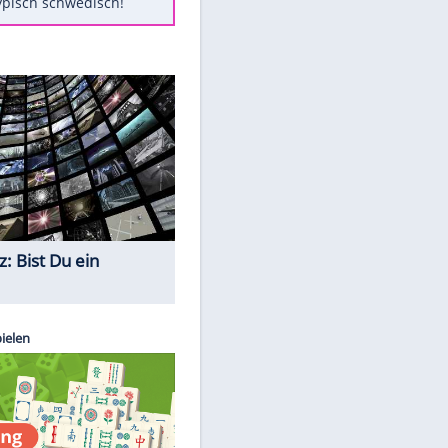
Diese Autos haben uns verlassen
Randale in Dresden: DFB-
Bundesgericht bestätigt Urteil
Mit diesen Tricks wird der Grill
ruckzuck sauber
So nutzt man alte Smartphones
sinnvoll
Das ist typisch schwedisch!
Quiz