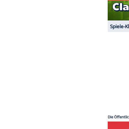
mus stammen aus dem 1977 erschienen Song
 die Band als finaler Sieger aus diesem
das weitreichende Folgen für das Rap- und Hip-
ie Neuverwertung alter Beat-Segmente, ist seit
lischen Stilrichtungen.
ZURÜCK ZUR STARTS