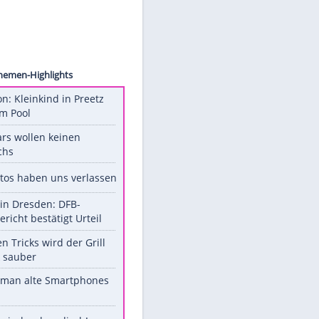
ckhoff
vor
Unsere Themen-Highlights
Obduktion: Kleinkind in Preetz
ertrank im Pool
Diese Stars wollen keinen
Nachwuchs