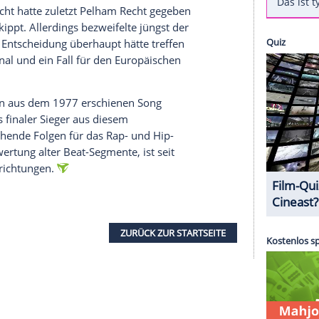
chäftigen Sänger
Moses Pelham
(46) nun schon
 den
Europäischen Gerichtshof
. Dort soll nun
 dem Musikproduzenten erlaubt war, im Song "Nur
isekündige Musik-Sequenz der Band
Kraftwerk
als
icht. So habe der
Bundesgerichtshof
das laufende
dem
Europäischen Gerichtshof
mehrere Fragen zu
 anderem die Seite "SHZ".
werk
streitet sich
Pelham
bereits seit 1997 vor
ssungsgericht
hatte zuletzt
Pelham
Recht gegeben
 Songs gekippt. Allerdings bezweifelte jüngst der
ericht diese Entscheidung überhaupt hätte treffen
 international und ein Fall für den
Europäischen