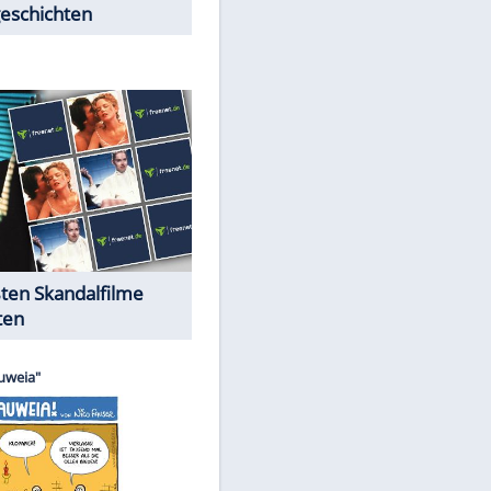
Peinliche Auftritte auf dem
roten Teppich
Cartoons "Das Wahre Leben"