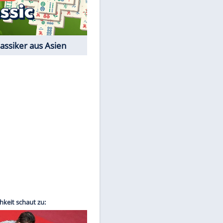
Film-Quiz: Bist Du ein
Cineast?
EITE
Kostenlos spielen