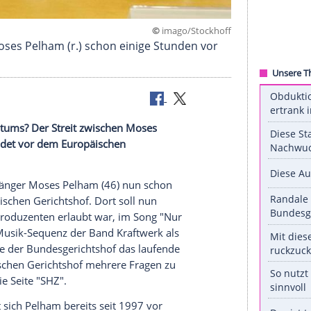
©
imago/Sto
brachte Moses Pelham (r.) schon einige Stunden 
tigen Eigentums? Der Streit zwischen
Moses
 Musik landet vor dem
Europäischen