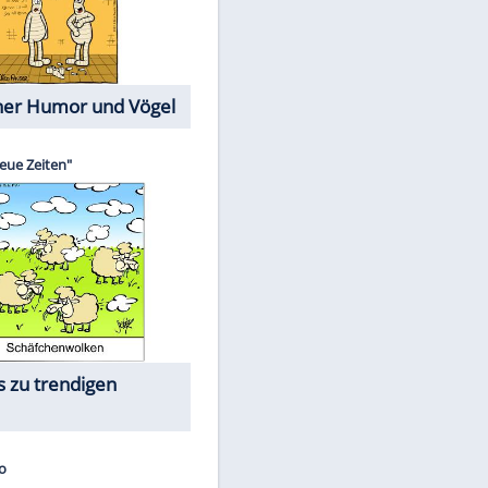
Cartoons mit wahren
Lebensgeschichten
Memo-Spiel
Die größten Skandalfilme