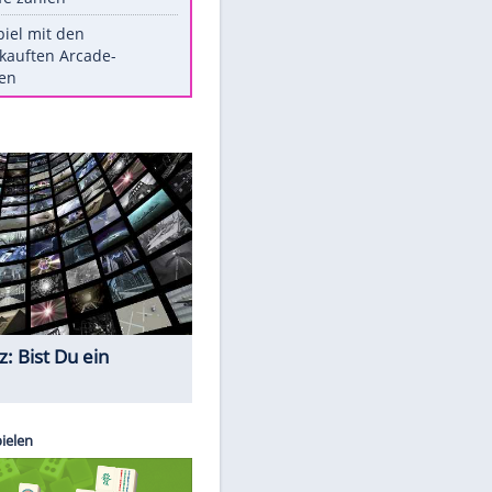
Die größten Mythen über
Medikamente
Witteks über Beinahe-
Amputation: "Hätte böse enden
können"
Vorsicht: Diese 17 Dinge hassen
Katzen
Illegales Asphalt-Kartell muss
Mio-Strafe zahlen
Memo-Spiel mit den
meistverkauften Arcade-
Maschinen
Quiz