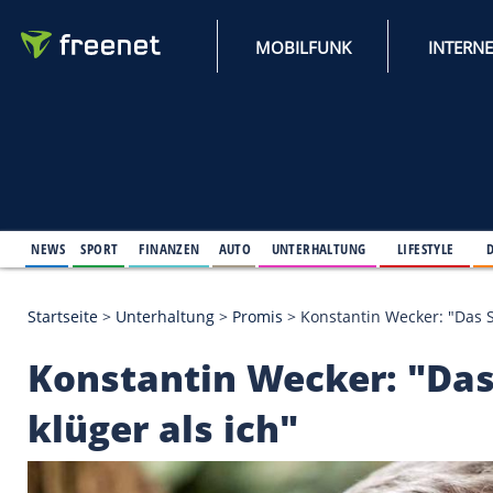
MOBILFUNK
NEWS
SPORT
FINANZEN
AUTO
UNTERHALTUNG
L
Startseite
>
Unterhaltung
>
Promis
>
Konstantin Wec
Konstantin Wecker: 