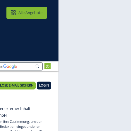
MAIL & CLOUD
Alle Angebote
KOSTENLOSE E-MAIL SICHERN
LOGIN
Video
Empfohlener externer Inhalt: