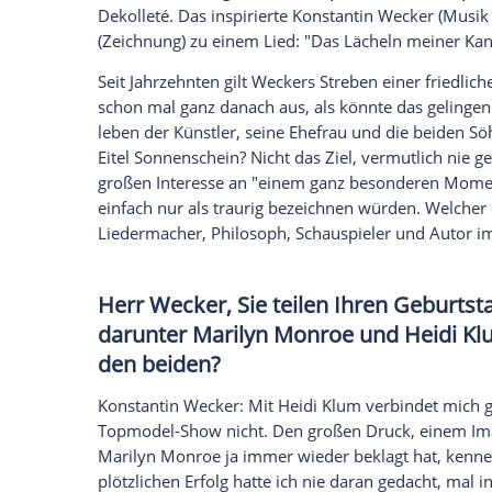
Monroe.
Konstantin Wecker (68,
"Fliegen mit dir"
)
dass es in den dunkleren Ecken manchmal
Tiefgang
, ohne Emotionen keine Kunst u
streitbare Künstler seinen
Geburtstag
am 
allem dank ihres Äußeren berühmt wurd
(1926-1962) sowie Topmodel-Macherin
Mosaikstein aus dem bunten
Leben
des M
Bei der Eröffnung der neuen Oper 2008 i
Dekolleté. Das inspirierte Konstantin
Wec
(Zeichnung) zu einem Lied: "Das Lächeln 
Seit Jahrzehnten gilt
Weckers
Streben ein
schon mal ganz danach aus, als könnte d
leben der Künstler, seine Ehefrau und 
Eitel Sonnenschein? Nicht das Ziel, vermu