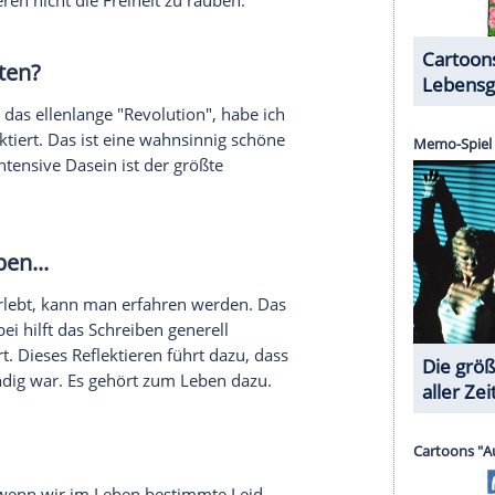
en CD "Ohne Warum" (19. Juni). Wie
ofern immer persönlich, als ich von meinem Wesen
ntlich gar nicht anders, als über sich schreiben -
bt. Es kommt von innen. Die Gedichte müssen mir
14 angefangen habe, zu schreiben. Bei Prosa ist es
chreiben möchte. Bei Gedichten oder Liedtexten
ießen.
Paare, die zu lange zusammenbleiben.
 so schwer?
iehungen ist, dass einer immer mal eine
zu diesem Zeitpunkt nicht nachvollziehen kann. Es
dingungslose
Liebe
dazu, das zu akzeptieren.