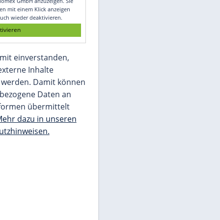
Glomex GmbH
Wir benötigen Ihre Zustimmung, um den
von unserer Redaktion eingebundenen
Inhalt von Glomex GmbH anzuzeigen. Sie
können diesen mit einem Klick anzeigen
lassen und auch wieder deaktivieren.
jetzt aktivieren
Ich bin damit einverstanden,
dass mir externe Inhalte
angezeigt werden. Damit können
personenbezogene Daten an
Drittplattformen übermittelt
werden.
Mehr dazu in unseren
Datenschutzhinweisen.