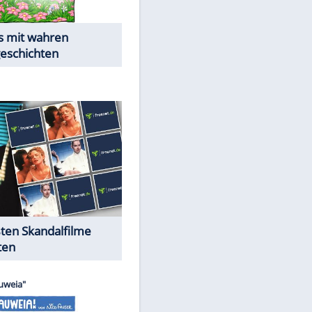
Die Öffentlichkeit schaut zu:
Peinliche Auftritte auf dem
roten Teppich
Cartoons "Das Wahre Leben"