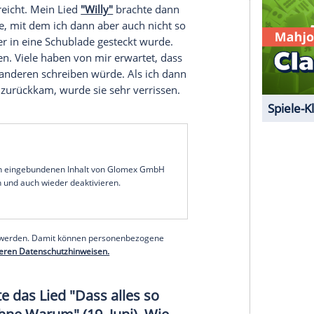
nderen Moment" im
Leben
, den viele vielleicht
n. Welcher das ist, erklärt der Münchner
nd Autor im Interview mit spot on news.
eburtstag
(1. Juni) mit vielen Stars,
Heidi Klum
. Was verbindet Sie mit
ndet mich gar nichts und ich mag auch ihre
, einem Image gerecht werden zu müssen, den
 hat, kenne ich natürlich auch. Vor meinem
acht, mal in großen Konzertsälen zu spielen. Ich
ätte mir gereicht. Mein Lied
"Willy"
brachte dann
rechnet hatte, mit dem ich dann aber auch nicht so
Liedermacher in eine Schublade gesteckt wurde.