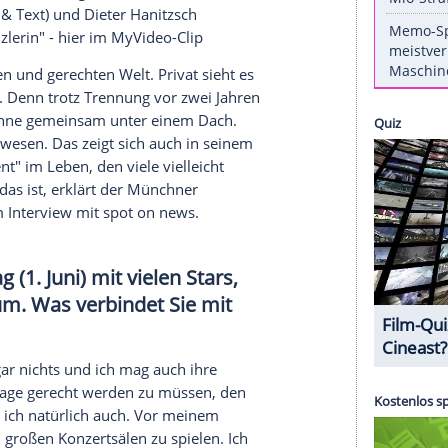
 kostet das
Leben
aus, auch auf die Gefahr hin,
 nicht so gut schmeckt. Doch ohne Leid kein
nd ohne Wut keine Veränderung. Dass dieser
1. Juni ausgerechnet mit zwei Frauen teilt, die vor
en - Filmstar und Sexsymbol
Marilyn Monroe
Heidi Klum
(42) - ist nur ein weiterer reizvoller
ultitalents.
n Oslo präsentierte
Angela Merkel ihr sinnliches
ker
(Musik & Text) und
Dieter Hanitzsch
meiner Kanzlerin" - hier im MyVideo-Clip
er friedlichen und gerechten Welt.
Privat
sieht es
as gelingen. Denn trotz Trennung vor zwei Jahren
die beiden Söhne gemeinsam unter einem Dach.
tlich nie gewesen. Das zeigt sich auch in seinem