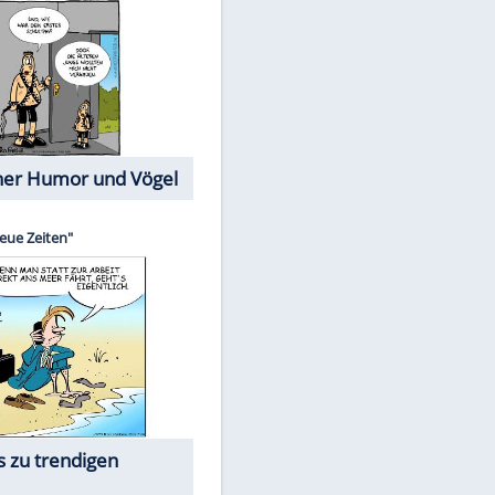
Cartoons mit wahren
Lebensgeschichten
Memo-Spiel