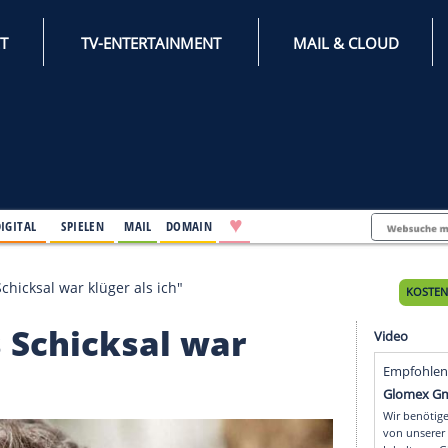
INTERNET
TV-ENTERTAINMENT
♥
IFESTYLE
DIGITAL
SPIELEN
MAIL
DOMAIN
ker: "Das Schicksal war klüger als ich"
"Das Schicksal war