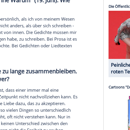
rückgezogen. Viele haben von mir erwartet, dass
y" nach dem anderen schreiben würde. Als ich dann
e aus
Italien
zurückkam, wurde sie sehr verrissen.
serer Redaktion eingebundenen Inhalt von Glomex GmbH
nzeigen lassen und auch wieder deaktivieren.
halte angezeigt werden. Damit können personenbezogene
r dazu in unseren Datenschutzhinweisen.
den dürfte das Lied "Dass alles so