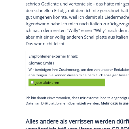
großen Interesse an "einem ganz beso
einfach nur als traurig bezeichnen würde
Liedermacher, Philosoph, Schauspieler u
Herr
Wecker
, Sie teilen Ihren
G
darunter
Marilyn Monroe
und
den beiden?
Konstantin Wecker: Mit
Heidi Klum
verbi
Topmodel-Show nicht. Den großen Druck
Marilyn Monroe
ja immer wieder beklagt
plötzlichen
Erfolg
hatte ich nie daran ged
schrieb Gedichte und vertonte sie - das h
den schnellen
Erfolg
, mit dem ich nie ge
gut umgehen konnte, weil ich damit als 