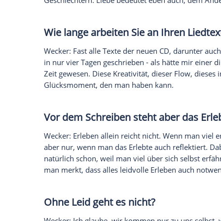
vergänglich ist" von Ihrer neu
persönlich ist es?
Wecker: Alles, was ich schreibe, ist ins
her Lyriker bin. Und der Lyriker kann eige
auch wenn er über etwas anderes schrei
passieren. Das war schon so, als ich mit 
anders. Da nehme ich mir vor, was ich s
muss der erste Entwurf aus mir herausfl
In dem Lied geht es auch um 
Was macht lange Beziehungen
Wecker: Das Hauptproblem in langen Bez
Entwicklung macht, die der andere eben 
gehört eine unglaubliche Geduld und be