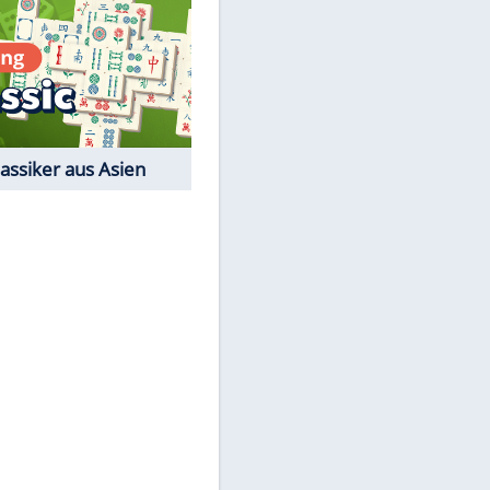
Film-Quiz: Bist Du ein
Cineast?
Kostenlos spielen