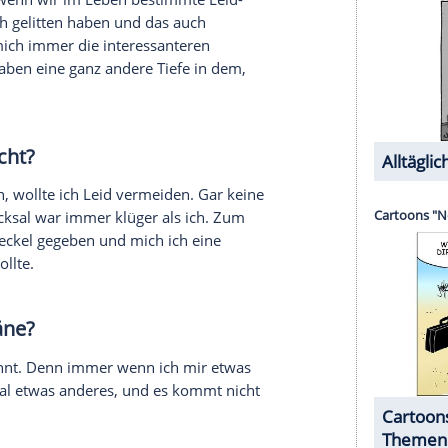
Frauen in so vielen Dingen so unterschiedlich
 sehr bemüht, oft nicht verstehen kann. Nur in
hens gibt es keinen Unterschied zwischen den
 dem Anderen nicht die Freiheit zu rauben.
n Liedtexten?
runter auch das ellenlange "Revolution", habe ich
mir einer diktiert. Das ist eine wahnsinnig schöne
ow, dieses intensive Dasein ist der größte
as Erleben...
n man viel erlebt, kann man erfahren werden. Das