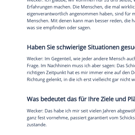
Hinzu kommt natürlich, dass Männer und 
sind, dass man sich, auch wenn man sich
der
Spiritualität
und der Tiefe des Verste
Geschlechtern.
Liebe
bedeutet eben auch,
Wie lange arbeiten Sie an Ihre
Wecker: Fast alle Texte der neuen CD, da
in nur vier Tagen geschrieben - als hätte 
Zeit gewesen. Diese Kreativität, dieser Fl
Glücksmoment
, den man haben kann.
Vor dem Schreiben steht aber d
Wecker: Erleben allein reicht nicht. Wen