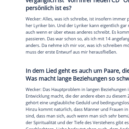
Irgendwann habe ich mich nach
Italien
zu
ich nach dem ersten "Willy" einen "Will
aber mit einer völlig anderen Schallplatt
Das war nicht leicht.
Empfohlener externer Inhalt:
Glomex GmbH
Wir benötigen Ihre Zustimmung, um den von un
anzuzeigen. Sie können diesen mit einem Klick a
jetzt aktivieren
Ich bin damit einverstanden, dass mir externe In
Daten an Drittplattformen übermittelt werden.
Meh
Alles andere als verrissen wer