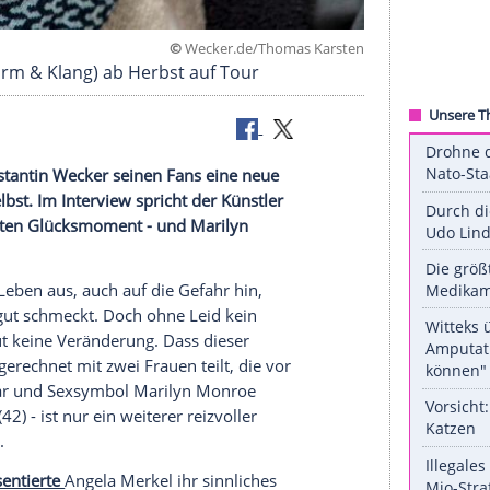
©
Wecker.de/Thomas K
rum" (Sturm & Klang) ab Herbst auf Tour
chenkt Konstantin Wecker seinen Fans eine neue
in Leben selbst. Im Interview spricht der Künstler
nd den größten Glücksmoment - und Marilyn