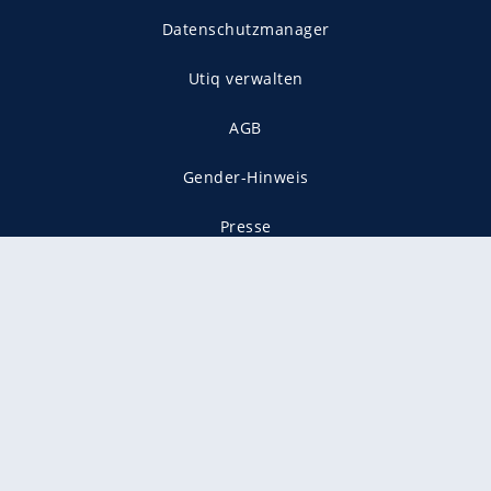
Datenschutzmanager
Utiq verwalten
AGB
Gender-Hinweis
Presse
Mediadaten
Karriere
Vertragskündigung
Vertrag widerrufen