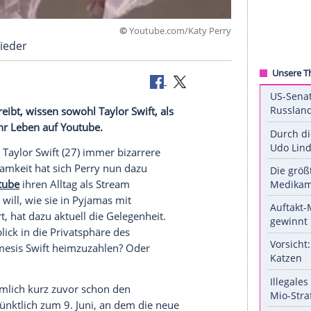
©
Youtube.com/Katy
wohl nie wieder
erbung
betreibt, wissen sowohl
Taylor Swift
, als
t mal eben ihr Leben auf
Youtube
.
rry
(32) und
Taylor Swift
(27) immer bizarrere