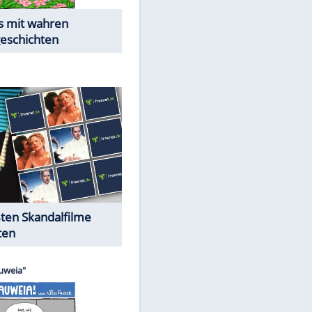
Die Öffentlichkeit schaut zu:
Peinliche Auftritte auf dem
roten Teppich
Cartoons "Das Wahre Leben"