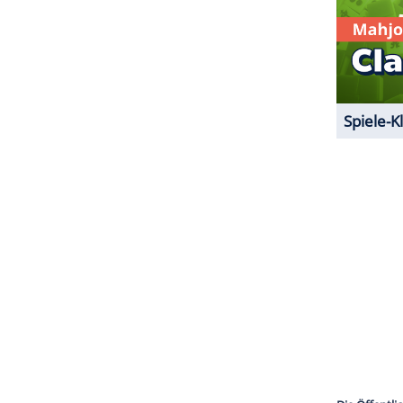
n", ärgert sich
Perry
. Das letzte Wort könnte sie in
ganten nun aber mit ihrem Livestream haben.
g Brother" allemal.
ZURÜCK ZUR STARTS