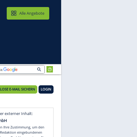
MAIL & CLOUD
Alle Angebote
KOSTENLOSE E-MAIL SICHERN
LOGIN
Video
Empfohlener externer Inhalt: