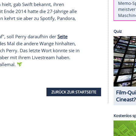
e Aufmerksamkeit hat sich
Perry
nun dazu
tag
auf Youtube
ihren Alltag als Stream
beiwohnen will, wie sie in Pyjamas mit
ie plaudert, hat dazu aktuell die Gelegenheit.
ichen Einblick in die Privatsphäre des
 es ihrer Nemesis
Swift
heimzuzahlen? Oder
 beides?
en Aktion nämlich kurz zuvor schon den
hnet und pünktlich zum 9. Juni, an dem die neue
lattenläden hielt, gab
Swift
bekannt, ihren
eenden. Seit Ende 2014 hatte die 27-Jährige alle
ieden. Nun kehrt sie aber zu Spotify, Pandora,
ohl kaum!
en mich auf", soll
Perry
daraufhin der
Seite
h könnte jedes Mal die andere Wange hinhalten,