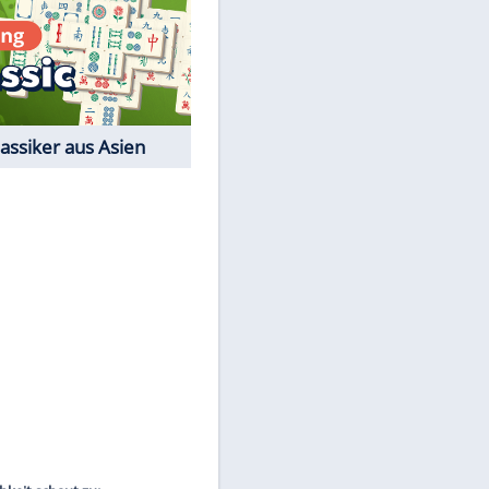
Film-Quiz: Bist Du ein
EITE
Cineast?
Kostenlos spielen