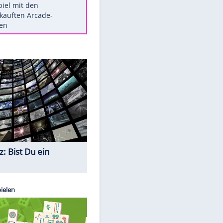
Die größten Mythen über
Medikamente
Auftakt-Misere gestoppt: Berlin
gewinnt in Bochum
Vorsicht: Diese 17 Dinge hassen
Katzen
Illegales Asphalt-Kartell muss
Mio-Strafe zahlen
Memo-Spiel mit den
meistverkauften Arcade-
Maschinen
Quiz