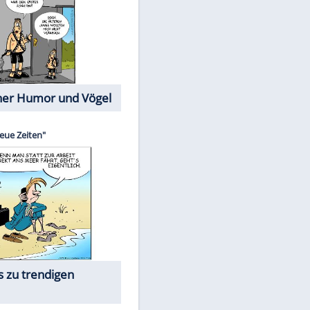
Cartoons mit wahren
Lebensgeschichten
Memo-Spiel