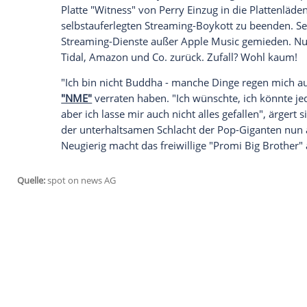
Ausmaße an? Im Kampf um die ungeteilt
entschlossen, bis zum kommenden Mon
anzubieten. Wer der Pop-Ikone etwa live 
Dominosteinen spielt oder über ihre Famil
Doch was steckt hinter diesem ungewöhnl
Superstars? Ein ausgeklügelter Plan, um
einfach nur verdammt kreative PR? Oder
Swift
hatte mit einer ähnlich ausgebufft
Albumstart von
Perry
vermiest. Ausgerec
Platte "Witness" von
Perry
Einzug in die P
selbstauferlegten Streaming-Boykott zu b
Streaming-Dienste außer
Apple
Music gem
Tidal, Amazon und Co. zurück. Zufall? W
"Ich bin nicht Buddha - manche Dinge reg
"NME"
verraten haben. "Ich wünschte, ic