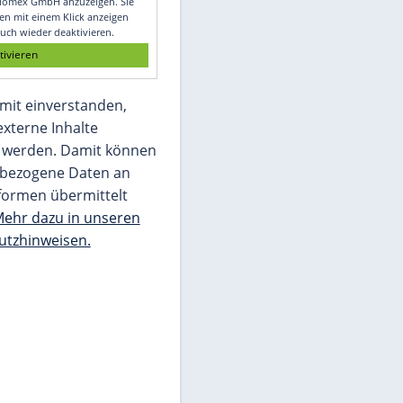
Glomex GmbH
Wir benötigen Ihre Zustimmung, um den
von unserer Redaktion eingebundenen
Inhalt von Glomex GmbH anzuzeigen. Sie
können diesen mit einem Klick anzeigen
lassen und auch wieder deaktivieren.
jetzt aktivieren
Ich bin damit einverstanden,
dass mir externe Inhalte
angezeigt werden. Damit können
personenbezogene Daten an
Drittplattformen übermittelt
werden.
Mehr dazu in unseren
Datenschutzhinweisen.