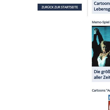
enzwinkernd hinzu: "Warten wir jetzt mal ab, was
Staatsanwältin", sagte Prahl über Mechthild
de ihren Abschied feiern wird. Wohl auch in
liche Ankündigung für die kommende Münster-
0:15 Uhr, das Erste) hinzu: "Den kann ich
torin Matzko nachfragte, bestätigte er bescheiden:
haben sie nett gemacht."
(Goldmann Verlag, 224 Seiten, 24 Euro), aus dem
ung
einige teils auch rührende Passagen über Fan-
he Texte, Beobachtungen und Interviews mit
arina Thalbach und Regisseur Andreas Dresen. Es
me Einblicke in das Leben eines der beliebtesten