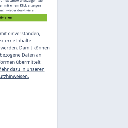
Glomex GmbH
Wir benötigen Ihre Zustimmung, um den
von unserer Redaktion eingebundenen
Inhalt von Glomex GmbH anzuzeigen. Sie
können diesen mit einem Klick anzeigen
lassen und auch wieder deaktivieren.
jetzt aktivieren
Ich bin damit einverstanden,
dass mir externe Inhalte
angezeigt werden. Damit können
personenbezogene Daten an
Drittplattformen übermittelt
werden.
Mehr dazu in unseren
Datenschutzhinweisen.