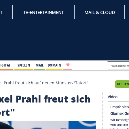
INTERNET
TV-ENTERTAINMENT
♥
IFESTYLE
DIGITAL
SPIELEN
MAIL
DOMAIN
ehlen": Axel Prahl freut sich auf neuen Münster-"Tator
: Axel Prahl freut si