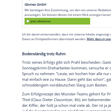
sieht in der technologischen Entwicklung
Wenn im Film bald alles am Rechner ents
denen noch reale Menschen auf der Thea
bekommen.
Natürlich durfte auch das Thema "Tatort"
2002 ermittelt Prahl als Kommissar Frank
erreicht dabei regelmäßig Rekordquoten.
scherzte der Schauspieler, Musiker und 
ich es patentieren lassen, in Flaschen ab
"Manche Sachen stehen einfach unter eine
Fügung und großes Teamwork.
Empfohlener externer Inhalt:
Glomex GmbH
Wir benötigen Ihre Zustimmung, um den von un
anzuzeigen. Sie können diesen mit einem Klick a