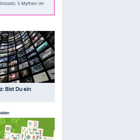
Was bei der Vogelfütterung
wirklich sinnvoll ist
"Infanti-No Go": Pressestimmen
zum Verbleib des FIFA-Chefs
Im Zeitraffer: Die Entwicklung
des Lenkrades
Lebensmittel, die nicht schlecht
werden
Sicherheitstools: 5 Mythen im
Check
Quiz