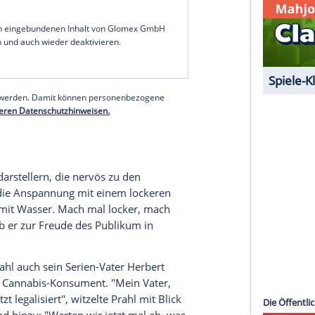
 sogar eine Chance für die darstellenden Künste:
tehen könne, würden "persönliche Auftritte, bei
terbühne stehen, eine ganz andere Bedeutung"
 bei dem kurzweiligen Abend nicht fehlen. Seit
 Thiel in Münster - das beliebteste aller Teams
 Nach dem Geheimnis diese Erfolgs gefragt,
Maler: "Wenn ich das erklären könnte, dann würde
füllen und verkaufen." Dann wurde er ernster:
m glücklichen Stern." Es sei eine glückliche
serer Redaktion eingebundenen Inhalt von Glomex GmbH
nzeigen lassen und auch wieder deaktivieren.