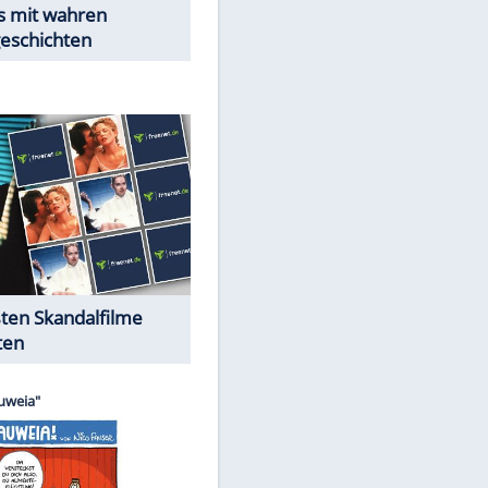
Peinliche Auftritte auf dem
roten Teppich
Cartoons "Das Wahre Leben"