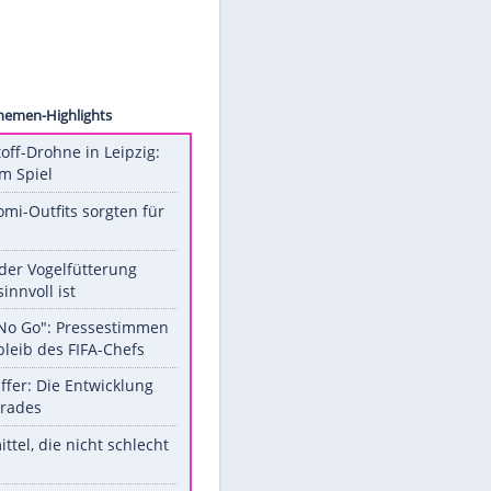
r Wölk
"
Unsere Themen-Highlights
Sprengstoff-Drohne in Leipzig:
Semtex im Spiel
Diese Promi-Outfits sorgten für
Aufruhr!