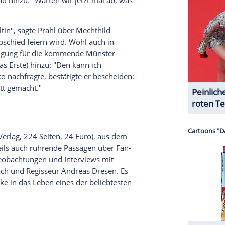
halte angezeigt werden. Damit können personenbezogene
r dazu in unseren Datenschutzhinweisen.
heiden. Gastdarstellern, die nervös zu den
rsuche er die Anspannung mit einem lockeren
er alle nur mit Wasser. Mach mal locker, mach
 schon", gab er zur Freude des Publikum in
m Besten.
ört für Prahl auch sein Serien-Vater Herbert
n bekennender Cannabis-Konsument. "Mein Vater,
er ist ja jetzt legalisiert", witzelte Prahl mit Blick