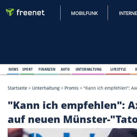
MOBILFUNK
NEWS
SPORT
FINANZEN
AUTO
UNTERHALTUNG
L
Startseite
>
Unterhaltung
>
Promis
>
"Kann ich empf
"Kann ich empfehlen"