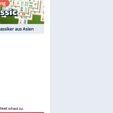
Film-Quiz: Bist Du ein
Cineast?
Kostenlos spielen