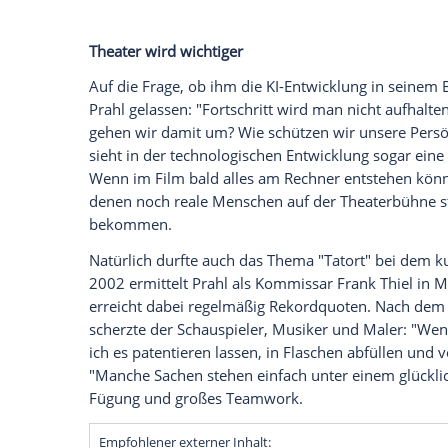
Legalisierung und verriet, warum er die
Mit seinem typischen Schalk in den Auge
Bühne der 66. Münchner Bücherschau (bis 
Cat sein neues Buch "Was man liebt, bra
einen unterhaltsamen Abend. spot on ne
Gemeinsam mit Autor Knut Elstermann u
Jährige freimütig über sein Leben als Kün
von seiner nachdenklichen Seite, als das
kam.
Theater wird wichtiger
Auf die Frage, ob ihm die KI-Entwicklung
Prahl gelassen: "Fortschritt wird man nic
gehen wir damit um? Wie schützen wir un