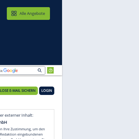
MAIL & CLOUD
Alle Angebote
t"
KOSTENLOSE E-MAIL SICHERN
LOGIN
ch
Video
Empfohlener externer Inhalt: