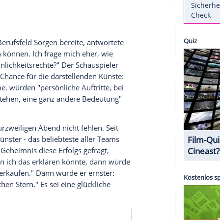
 neue Münster-Folge "empfehlen" kann.
n betrat Axel Prahl (65) am 1. Dezember die
7.12.). Der beliebte Schauspieler stellte im Fat
ucht Zeit" vor - und bescherte dem Publikum
ws war vor Ort.
nd Moderatorin Caro Matzko plauderte der 65-
stler und Privatmensch. Dabei zeigte sich Prahl
 Gespräch auf das Thema Künstliche Intelligenz
 in seinem Berufsfeld Sorgen bereite, antwortete
ht aufhalten können. Ich frage mich eher, wie
sere Persönlichkeitsrechte?" Der Schauspieler