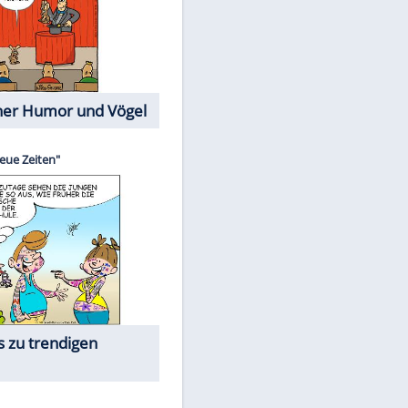
Cartoons mit wahren
EITE
Lebensgeschichten
Memo-Spiel