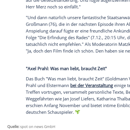
jetzt aktivieren
Ich bin damit einverstanden, dass mir externe In
Daten an Drittplattformen übermittelt werden.
Meh
Bodenständig trotz Ruhm
Trotz seines Erfolgs gibt sich Prahl besc
Sonntagskrimi-Dreharbeiten kommen, ve
Spruch zu nehmen: "Leute, wir kochen hi
mal einfach wie zu Hause. Dann geht das
schnodderigem norddeutschen Slang zu
Zum Erfolgsrezept des Münster-Teams geh
Thiel (Claus Dieter Clausnitzer, 86), ei
der Kiffer, der holt ja schon mal viele ab. D