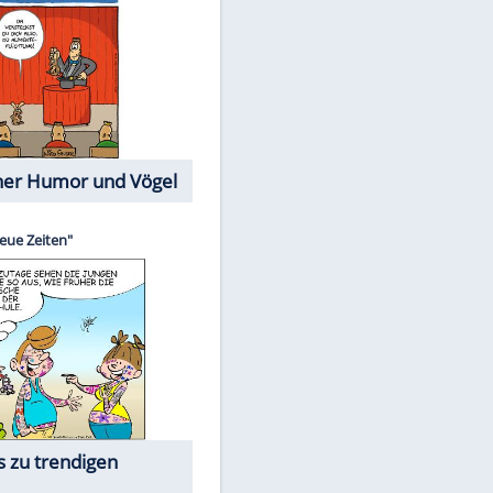
Cartoons mit wahren
Lebensgeschichten
Memo-Spiel