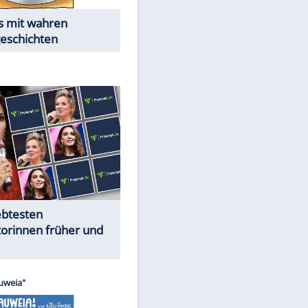
Alles aus!
Trennungsschock im Promi-
Kosmos
Cartoons "Das Wahre Leben"