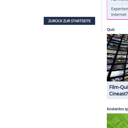
allorca.
r "Bild": "
Jürgen
hat einen sehr schweren
nen." Er müsse sich nun umfangreichen
t weiter schreibt, liege
Drews
auf der
 bisher nicht klar.
ächste Show gebucht. Dann soll
Drews
im
drauf wäre
Drews
in der ARD-Show "Immer wieder
ust zu sehen.
ZURÜCK ZUR STARTS