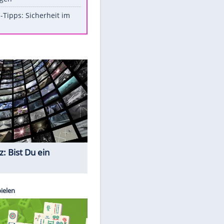
Aufruhr!
Was bei der Vogelfütterung
wirklich sinnvoll ist
Die schlimmsten Bad Boys der
Sportwelt
Im Zeitraffer: Die Entwicklung
des Lenkrades
So sollte man Ohren auf keinen
Fall reinigen
Experten-Tipps: Sicherheit im
Internet
EITE
Quiz