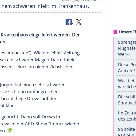
©
imago/Jan H
ugust mit einem schweren Infekt im Krankenhaus.
en
Infekt
ins Krankenhaus eingeliefert werden. Der
zerte absagen.
, "Es war alles am besten"): Wie die
"Bild"-Zeitung
und dafür sei ein schwerer Magen-Darm-Infekt.
e absagen müssen - eines im niedersächsischen