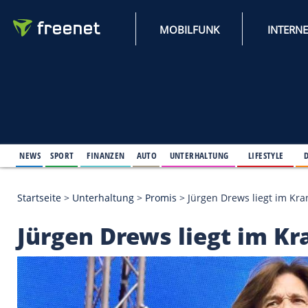
MOBILFUNK
NEWS
SPORT
FINANZEN
AUTO
UNTERHALTUNG
L
Startseite
>
Unterhaltung
>
Promis
>
Jürgen Drews 
Jürgen Drews liegt 