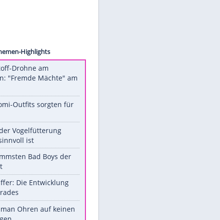
uebner
Unsere Themen-Highlights
Sprengstoff-Drohne am
Flughafen: "Fremde Mächte" am
Werk?
Diese Promi-Outfits sorgten für