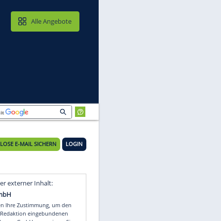
MAIL & CLOUD
Alle Angebote
KOSTENLOSE E-MAIL SICHERN
LOGIN
Video
Empfohlener externer Inhalt: