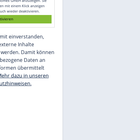
Glomex GmbH
Wir benötigen Ihre Zustimmung, um den
von unserer Redaktion eingebundenen
Inhalt von Glomex GmbH anzuzeigen. Sie
können diesen mit einem Klick anzeigen
lassen und auch wieder deaktivieren.
jetzt aktivieren
Ich bin damit einverstanden,
dass mir externe Inhalte
angezeigt werden. Damit können
personenbezogene Daten an
Drittplattformen übermittelt
werden.
Mehr dazu in unseren
Datenschutzhinweisen.