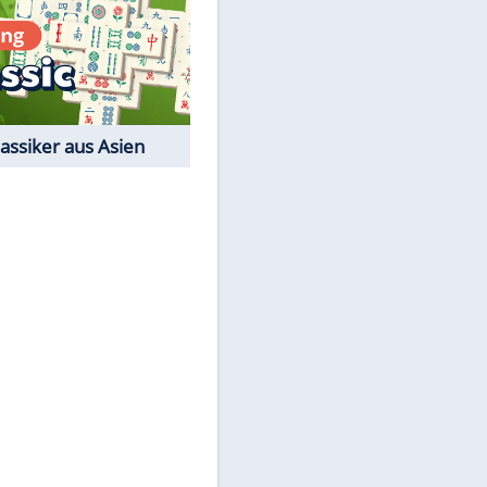
Film-Quiz: Bist Du ein
Cineast?
Kostenlos spielen