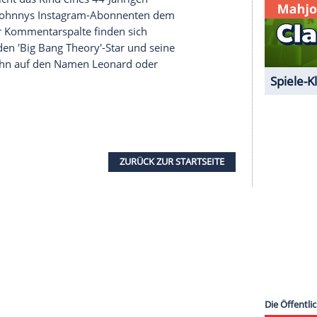
halte angezeigt werden. Damit können personenbezogene
r dazu in unseren Datenschutzhinweisen.
", schreibt
Johnny
zu dem Instagram-Bild. Der
party, die das Paar extra geschmissen hat, um
ergrund sind zahlreiche glückliche Freunde zu
ng Mai enthüllte, ein Kind mit seiner wesentlich
es fiese Kommentare online. Das glückliche Paar
1 Jahren nicht das Kind eines 44-Jährigen
Glück sind
Johnnys
Instagram-Abonnenten dem
immt. In der Kommentarspalte finden sich
 sich für den 'Big Bang Theory'-Star und seine