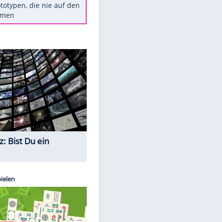
Diese TV-Legenden sind bis
heute unvergessen
Woran man Menschen mit
niedrigem EQ erkennt
Torlos gegen Kaiserslautern:
Stotterstart von Wolfsburg
Ist ein Vulkanausbruch in
Deutschland möglich?
5 VW-Prototypen, die nie auf den
Markt kamen
Quiz