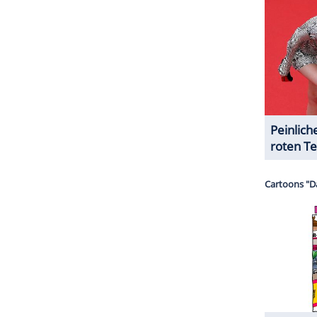
emeinsame Sohn auf den Namen Leonard oder
ZURÜCK ZUR STARTS