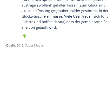
jetzt aktivieren
Ich bin damit einverstanden, dass mir externe In
Daten an Drittplattformen übermittelt werden.
Meh
"Diesen Tag werde ich niemals vergessen
Schnappschuss entstand auf einer Garten
das
Babygeschlecht
zu enthüllen. Im Hint
sehen.
Fans halten sich dieses Mal zurück
Wir erinnern uns: Als
Johnny Galecki
Anfa
jüngeren Freundin zu erwarten, hagelte 
musste sich Sprüche wie "Ich würde mit 2
austragen wollen!" gefallen lassen. Zum 
aktuellen Posting gegenüber milder gest
Glückwünsche en masse. Viele User freuen