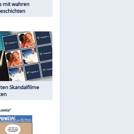
Peinliche Auftritte auf dem
roten Teppich
Cartoons "Das Wahre Leben"