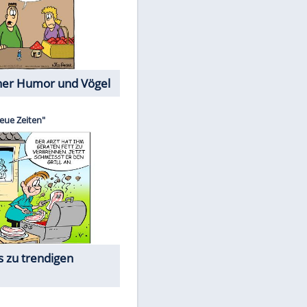
Cartoons mit wahren
Lebensgeschichten
Memo-Spiel