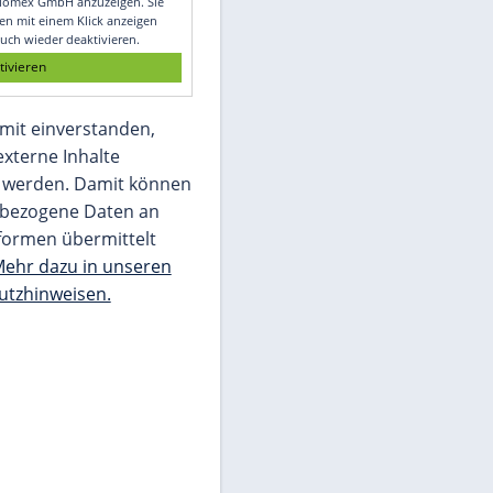
Glomex GmbH
Wir benötigen Ihre Zustimmung, um den
von unserer Redaktion eingebundenen
Inhalt von Glomex GmbH anzuzeigen. Sie
können diesen mit einem Klick anzeigen
lassen und auch wieder deaktivieren.
jetzt aktivieren
Ich bin damit einverstanden,
dass mir externe Inhalte
angezeigt werden. Damit können
personenbezogene Daten an
Drittplattformen übermittelt
werden.
Mehr dazu in unseren
Datenschutzhinweisen.