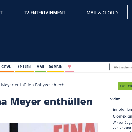
INTERNET
TV-ENTERTAINMENT
♥
IFESTYLE
DIGITAL
SPIELEN
MAIL
DOMAIN
i und Alaina Meyer enthüllen Babygeschlecht
Alaina Meyer enthüll