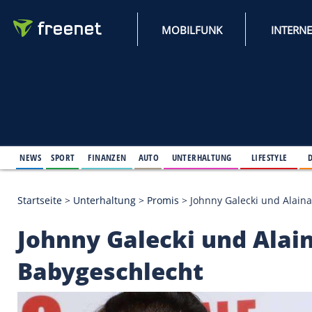
MOBILFUNK
NEWS
SPORT
FINANZEN
AUTO
UNTERHALTUNG
L
Startseite
>
Unterhaltung
>
Promis
>
Johnny Galeck
Johnny Galecki und 