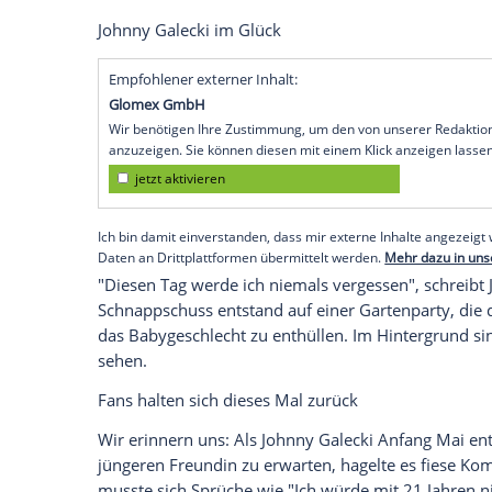
Jetzt, wo 'Big Bang Theory' ein Ende gef
(44) viel Zeit. Zeit, die er in seine kleine
Alaina Meyer
(21) ist schwanger. Kriegt 
Zuckersüße Enthüllung auf
Instagram
Am Sonntag [26. Mai] postete
Johnny
ein
jüngeren Modelfreundin. Darauf kniet er 
ihn zu küssen. Doch der Kuss ist nicht da
blauer Farbe verschmiert. Das Zeichen ist 
Johnny Galecki
im Glück
Empfohlener externer Inhalt:
Glomex GmbH
Wir benötigen Ihre Zustimmung, um den von un
anzuzeigen. Sie können diesen mit einem Klick a