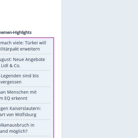
WENN
Unsere Themen-Highlights
Aus drei mach viele: Türkei will
neuen Militärpakt erweitern
Ab 10. August: Neue Angebote
bei ALDI, Lidl & Co.