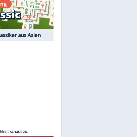
Film-Quiz: Bist Du ein
Cineast?
Kostenlos spielen