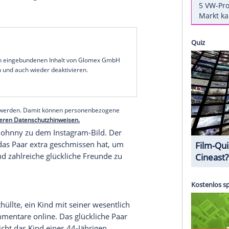
unden hat, hat Publikumsliebling
Johnny Galecki
 Familie investiert: Die Freundin des Darstellers,
das Paar einen Sohn oder eine Tochter?
 supersüßes Bild von sich und seiner 23 Jahre
vor ihr und sie beugt sich zu ihm herunter, um
s Highlight: Die beiden sind über und über mit
klar: Es wird ein Junge!
serer Redaktion eingebundenen Inhalt von Glomex GmbH
nzeigen lassen und auch wieder deaktivieren.