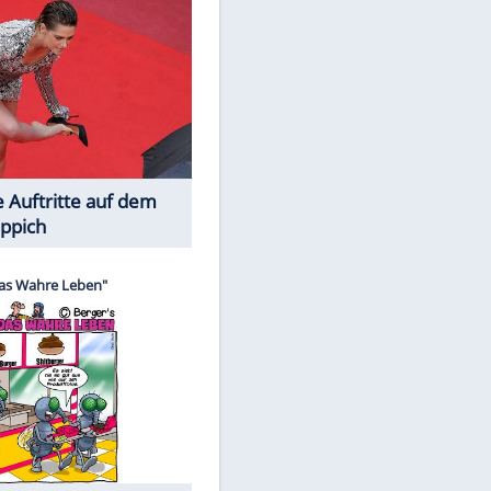
Spiele-Klassiker aus Asien
EITE
Die Öffentlichkeit schaut zu: