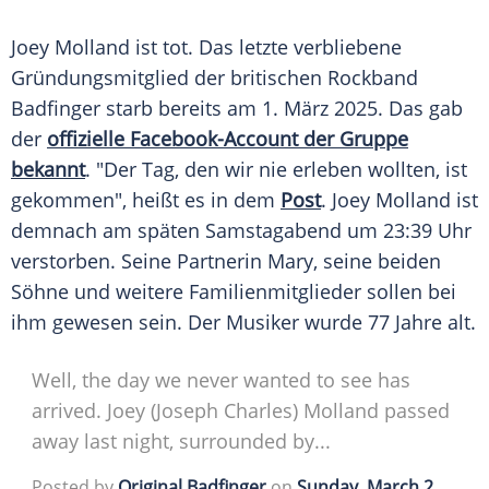
Joey Molland ist tot. Das letzte verbliebene
Gründungsmitglied
der britischen
Rockband
Badfinger
starb
bereits am 1.
März
2025. Das gab
der
offizielle Facebook-Account der Gruppe
bekannt
. "Der Tag, den wir nie erleben wollten, ist
gekommen", heißt es in dem
Post
.
Joey Molland
ist
demnach am späten Samstagabend um 23:39 Uhr
verstorben
. Seine Partnerin Mary, seine beiden
Söhne und weitere Familienmitglieder sollen bei
ihm gewesen sein. Der Musiker wurde 77 Jahre alt.
Well, the day we never wanted to see has
arrived. Joey (Joseph Charles) Molland passed
away last night, surrounded by...
Posted by
Original Badfinger
on
Sunday, March 2,