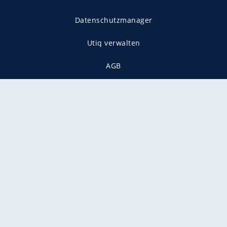
Datenschutzmanager
Utiq verwalten
AGB
Gender-Hinweis
Presse
Mediadaten
Karriere
Vertragskündigung
Vertrag widerrufen