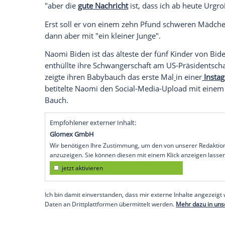
Wenige Tage vor seinem Ausscheiden wi
amtierende US-amerikanische
Präsident
geworden. Seine Enkelin
Naomi Biden
(3
zur Welt gebracht.
Der 46.
Präsident der Vereinigten Staate
Pressekonferenz
über
die verheerenden 
Urgroßvater geworden ist. Unfreiwillig ta
Berichterstattung
von "Page Six"
bei eine
und Brandschutzbehörde erzählte, dass d
"aber die
gute Nachricht
ist, dass ich ab 
Erst soll er von einem zehn Pfund schwe
dann aber mit "ein kleiner Junge".
Naomi Biden ist das älteste der fünf Kin
enthüllte ihre
Schwangerschaft
am US-Prä