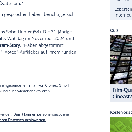
rd ihm eine neue
Aufgabe
zuteil: Der noch
Joe Biden
(82) ist zum ersten Mal Urgroßvater
1) hat das
Baby
von ihrem Mann, Jurist Peter Neal,
n
gab am Mittwoch, dem 8.
Januar
, während einer
Brände in
Südkalifornien
bekannt, dass er
ktlos wirkte seine frohe
Botschaft
, als er laut
m Briefing mit
Vertretern
der kalifornischen Forst-
as Haus seiner Enkelin vom Feuer bedroht sei,
heute Urgroßvater bin."
ren Mädchen gesprochen haben, berichtigte sich
der von Bidens Sohn Hunter (54). Die 31-Jährige
sidentschafts-Wahltag im November 2024 und