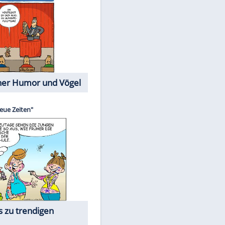
Cartoons mit wahren
Lebensgeschichten
Memo-Spiel