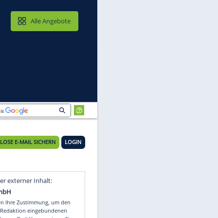
MAIL & CLOUD
Alle Angebote
KOSTENLOSE E-MAIL SICHERN
LOGIN
Video
Empfohlener externer Inhalt: