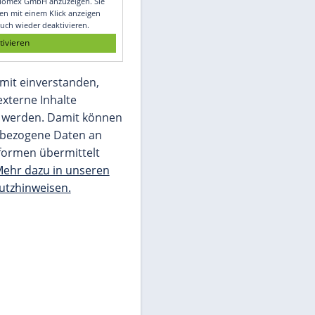
Glomex GmbH
Wir benötigen Ihre Zustimmung, um den
von unserer Redaktion eingebundenen
Inhalt von Glomex GmbH anzuzeigen. Sie
können diesen mit einem Klick anzeigen
lassen und auch wieder deaktivieren.
jetzt aktivieren
Ich bin damit einverstanden,
dass mir externe Inhalte
angezeigt werden. Damit können
personenbezogene Daten an
Drittplattformen übermittelt
werden.
Mehr dazu in unseren
Datenschutzhinweisen.