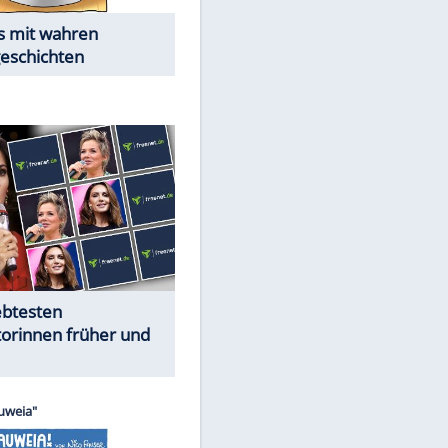
Alles aus!
EITE
Trennungsschock im Promi-
Kosmos
Cartoons "Das Wahre Leben"