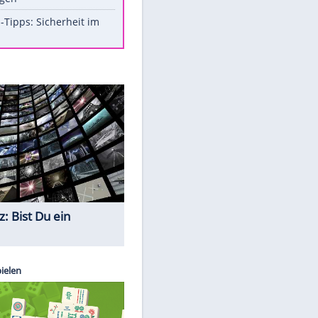
Aufruhr!
Was bei der Vogelfütterung
wirklich sinnvoll ist
Die schlimmsten Bad Boys der
Sportwelt
Im Zeitraffer: Die Entwicklung
des Lenkrades
So sollte man Ohren auf keinen
Fall reinigen
Experten-Tipps: Sicherheit im
Internet
Quiz