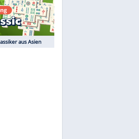
Film-Quiz: Bist Du ein
Cineast?
Kostenlos spielen