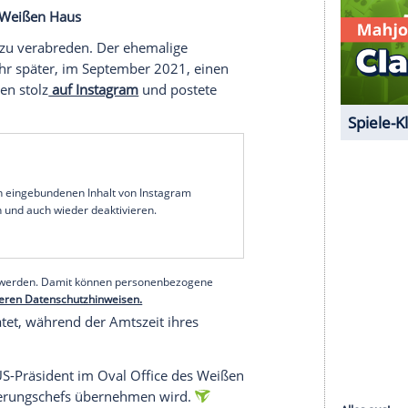
einer
Instagram-Story
. "Haben abgestimmt",
 mit einem "I Voted"-Aufkleber auf ihrem runden
serer Redaktion eingebundenen Inhalt von Glomex GmbH
nzeigen lassen und auch wieder deaktivieren.
halte angezeigt werden. Damit können personenbezogene
r dazu in unseren Datenschutzhinweisen.
aktikant im Weißen Haus
 2018 sich zu verabreden. Der ehemalige