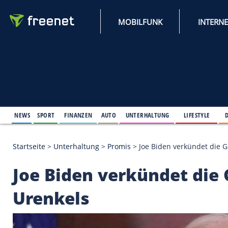
MOBILFUNK
NEWS
SPORT
FINANZEN
AUTO
UNTERHALTUNG
L
Startseite
>
Unterhaltung
>
Promis
>
Joe Biden verk
Joe Biden verkündet