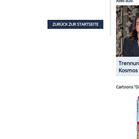
eits ein Jahr später, im
September
2021, einen
e
Naomi Biden
stolz
auf Instagram
und postete
erer Redaktion eingebundenen Inhalt von Instagram
nzeigen lassen und auch wieder deaktivieren.
halte angezeigt werden. Damit können personenbezogene
r dazu in unseren Datenschutzhinweisen.
aus geheiratet, während der Amtszeit ihres
Januar
als
US-Präsident
im Oval Office des Weißen
mt des Regierungschefs übernehmen wird.