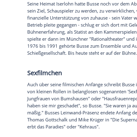
Jochen Busse feiert im Januar seinen 75.
aufzuschreiben. Herausgekommen ist da
reden: Die Komödie meines
Leben
." (Ul
schrecklichen Krankheiten gehabt, keine 
Dschungelcamp
. Ich habe
Helmut Kohl
un
verdammt viel Glück haben?", fragt sich d
Traumziel München
Seine Heimat Iserlohn hatte
Busse
noch v
sein Ziel, Schauspieler zu werden, zu ver
finanzielle Unterstützung von zuhause - 
Betrieb pleite gegangen - schlug er sich
Bühnenerfahrung
, als Statist an den Ka
spielte er dann im Münchner "Rationalt