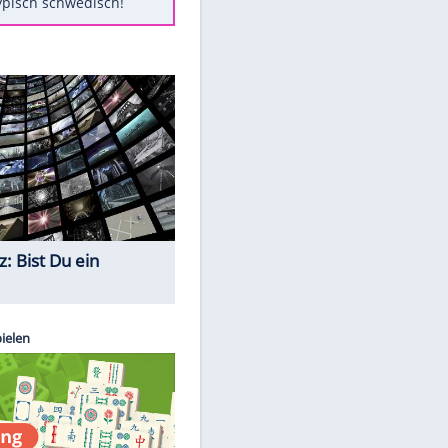
Diese Autos haben uns verlassen
Klose vor Saisonstart: "Ab
Sonntag ist Druck da"
Mit diesen Tricks wird der Grill
ruckzuck sauber
So nutzt man alte Smartphones
sinnvoll
Das ist typisch schwedisch!
Quiz