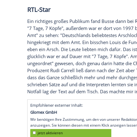
1976 bis 1991 gehörte
Busse
zum Ensemb
Schießgesellschaft. Bis heute steht er au
Sexfilmchen
Auch über seine filmischen Anfänge schr
von kleinen Rollen in belanglosen sogena
Jungfrauen von Bumshausen" oder "Hausf
haben sie mir geschadet", so
Busse
. "Si
mäßig."
Busses
Leinwand-Präsenz endete 
Thomas Gottschalk
und
Mike Krüger
in "
erbt das Paradies" oder "Kehraus".
RTL-Star