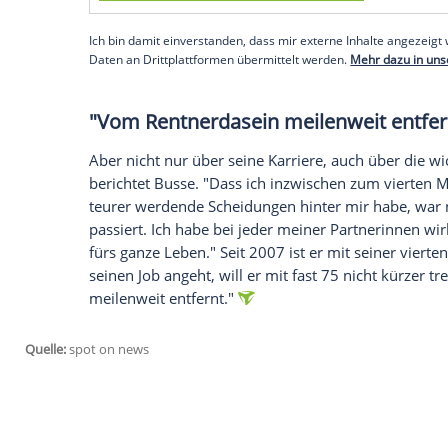
Ein richtiges großes Publikum fand
Buss
"7 Tage, 7 Köpfe", außerdem war er dort
Amt" zu sehen: "
Deutschlands
beliebtest
hingekriegt mit dem Amt. Ein bisschen
L
eben ein
Arsch
. Die Leute liebten mich da
glücklich war er auf Dauer mit "7 Tage, 7
ungeordnet" gewesen, doch genau darin 
Produzent
Rudi Carrell
ließ dann nach der
dass das Ganze schließlich mehr und meh
schrieben Sätze auf und die Interpreten l
Notfall lag der Text auf dem Tisch. Das
Empfohlener externer Inhalt:
Glomex GmbH
Wir benötigen Ihre Zustimmung, um den von un
anzuzeigen. Sie können diesen mit einem Klick a
jetzt aktivieren