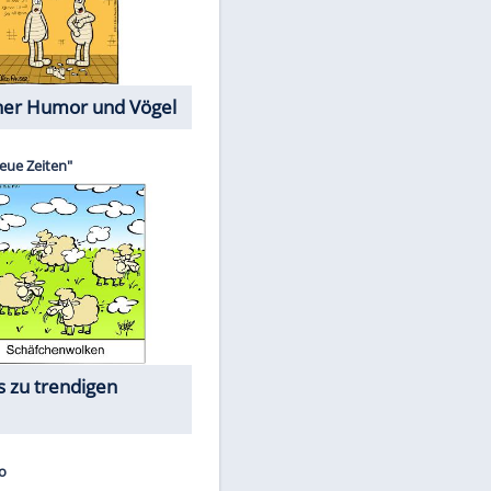
EITE
Cartoons mit wahren
Lebensgeschichten
Memo-Spiel
Die größten Skandalfilme