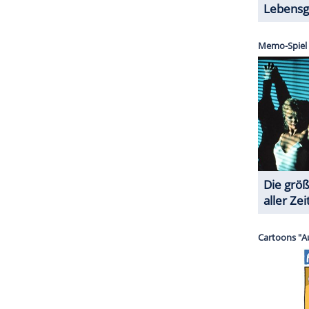
halte angezeigt werden. Damit können personenbezogene
r dazu in unseren Datenschutzhinweisen.
t entfernt"
 über die wichtigsten Frauen in seinem
Leben
m vierten Mal verheiratet bin, also drei immer
abe, war nicht von mir beabsichtigt. Es ist halt
rinnen wirklich geglaubt, sie sei die richtige Frau
seiner vierten Frau verheiratet. Und auch, was
ht kürzer treten: "Nein, vom
Rentnerdasein
bin ich