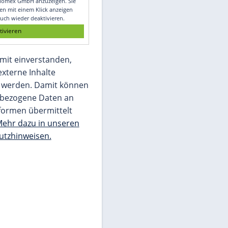
Glomex GmbH
Wir benötigen Ihre Zustimmung, um den
von unserer Redaktion eingebundenen
Inhalt von Glomex GmbH anzuzeigen. Sie
können diesen mit einem Klick anzeigen
lassen und auch wieder deaktivieren.
jetzt aktivieren
Ich bin damit einverstanden,
dass mir externe Inhalte
angezeigt werden. Damit können
personenbezogene Daten an
Drittplattformen übermittelt
werden.
Mehr dazu in unseren
Datenschutzhinweisen.