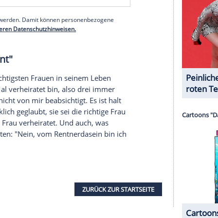
e
dann bei
RTL
. Von 1996 bis 2005 moderierte er
 von 1997 bis 2002 in der Comedy-Serie "Das
es
Arschloch
zu sein - das habe ich wahrlich
ouis de Funès
, zwar nicht ganz so exzessiv, aber
für. Das ist gar nicht so einfach." Weniger
 Köpfe". Am Anfang sei zunächst "alles recht
hätte die Chance der
Sendung
bestanden.
 Zeit aber Texte für die
Sendung
schreiben, "so
r durchgeskriptet war, das heißt, Gagautoren
ernten sie innerhalb kürzester Zeit auswendig. Im
 machte mir immer weniger Spaß".
serer Redaktion eingebundenen Inhalt von Glomex GmbH
nzeigen lassen und auch wieder deaktivieren.