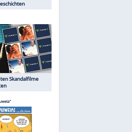
Peinliche Auftritte auf dem
roten Teppich
Cartoons "Das Wahre Leben"