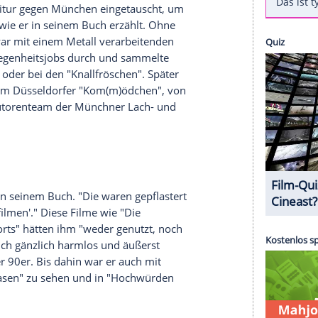
Geburtstag
- Anlass genug, um sein
Leben
s Buch "Wo wir gerade von belegten
Brötchen
lstein, 304 Seiten, 19,99 Euro). "Ich habe keine
Pleite erfahren und musste in kein
d vier Ehen überstanden. Wie kann man nur so
er Schauspieler und Kabarettist darin.
or dem Abitur gegen
München
eingetauscht, um
wirklichen, wie er in seinem Buch erzählt. Ohne
sein Vater war mit einem Metall verarbeitenden
 dort mit Gelegenheitsjobs durch und sammelte
mmerspielen oder bei den "Knallfröschen". Später
heater" und im
Düsseldorfer
"Kom(m)ödchen", von