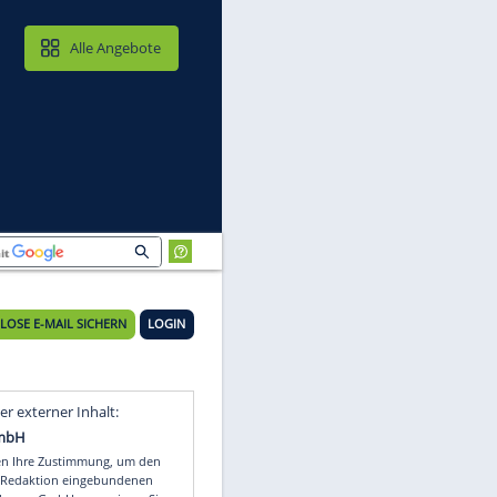
MAIL & CLOUD
Alle Angebote
KOSTENLOSE E-MAIL SICHERN
LOGIN
s
Video
Empfohlener externer Inhalt: