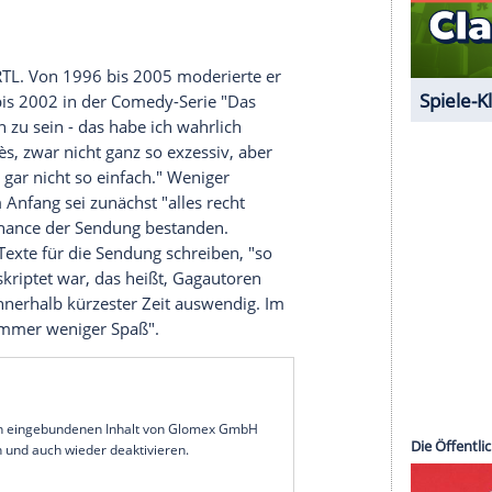
le und Autorenteam der Münchner Lach- und
f der Bühne.
eibt
Busse
in seinem Buch. "Die waren gepflastert
nnten 'Sexfilmen'." Diese Filme wie "Die
rauenreports" hätten ihm "weder genutzt, noch
e waren ja auch gänzlich harmlos und äußerst
Anfang der 90er. Bis dahin war er auch mit
Die Supernasen" zu sehen und in "Hochwürden