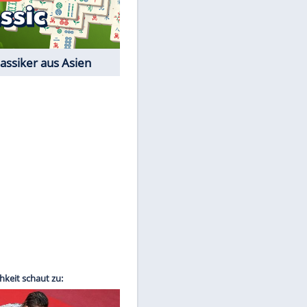
Film-Quiz: Bist Du ein
Cineast?
Kostenlos spielen