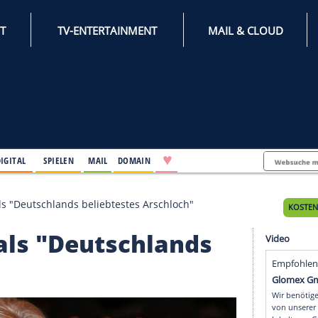
INTERNET
TV-ENTERTAINMENT
♥
IFESTYLE
DIGITAL
SPIELEN
MAIL
DOMAIN
So war es als "Deutschlands beliebtestes Arschloch"
r es als "Deutschland