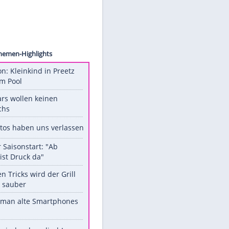
images
Unsere Themen-Highlights
Obduktion: Kleinkind in Preetz
ertrank im Pool
Diese Stars wollen keinen
Nachwuchs