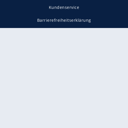
Kundenservice
Barrierefreiheitserklärung
Impressum
Datenschutz
Datenschutzmanager
Utiq verwalten
AGB
Gender-Hinweis
Presse
Mediadaten