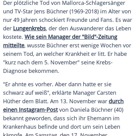
Der plötzliche Tod von Mallorca-Schlagersänger
und TV-Star
Jens Büchner
(1969-2018) im Alter von
nur 49 Jahren schockiert Freunde und Fans. Es war
der
Lungenkrebs
, der den Auswanderer das Leben
kostete.
Wie sein Manager der "Bild"-Zeitung
mitteilte
, wusste Büchner erst wenige Wochen vor
seinem Tod, an welcher Krankheit er litt. Er habe
"kurz nach dem 5. November" seine Krebs-
Diagnose bekommen.
"Er ahnte es vorher. Aber dann hatte er sie
schwarz auf weiß", erklärte Manager
Carsten
Hüther
dem Blatt. Am 13. November war
durch
einen Instagram-Post
von
Daniela Büchner
(40)
bekannt geworden, dass sich ihr Ehemann im
Krankenhaus befinde und dort um sein Leben
kämpfe. Am Samstag, den 17. November,