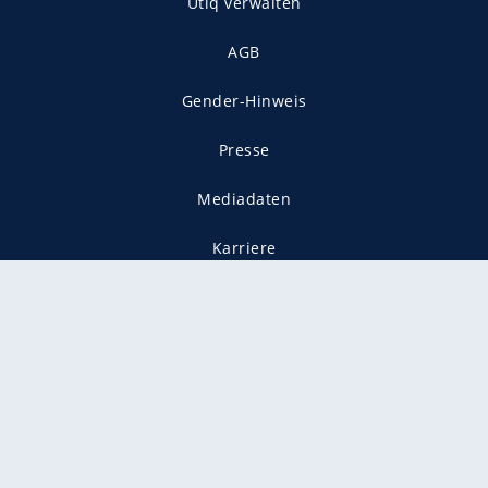
Utiq verwalten
AGB
Gender-Hinweis
Presse
Mediadaten
Karriere
Vertragskündigung
Vertrag widerrufen
gekennzeichnet mit
freenet ist Mitglied im JUSPROG e.V.