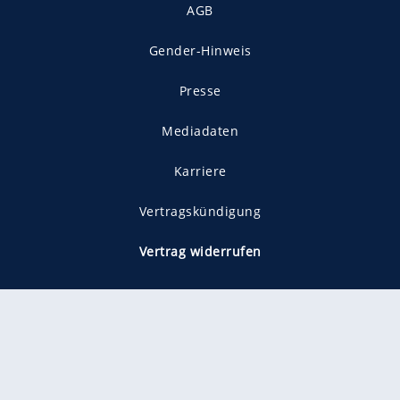
AGB
Gender-Hinweis
Presse
Mediadaten
Karriere
Vertragskündigung
Vertrag widerrufen
gekennzeichnet mit
freenet ist Mitglied im JUSPROG e.V.