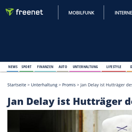
MOBILFUNK
NEWS
SPORT
FINANZEN
AUTO
UNTERHALTUNG
L
Startseite
>
Unterhaltung
>
Promis
>
Jan Delay ist 
Jan Delay ist Hutträ