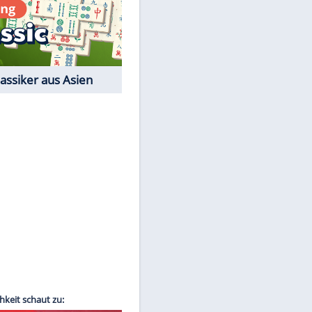
Film-Quiz: Bist Du ein
Cineast?
Kostenlos spielen