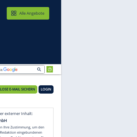
MAIL & CLOUD
Alle Angebote
KOSTENLOSE E-MAIL SICHERN
LOGIN
Video
Empfohlener externer Inhalt: