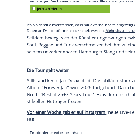
wurden. "Super, ich freue mich unheimlich
Jan Delay für die Ehrung.
Von Absolute Beginner zum Hutträger
Mit der Auszeichnung zum 13. "Hutträger
Künstler, der erfolgreich deutsche Musik
klaren sozialpolitischen Haltung. Seine mu
den 1990er Jahren als Teil der HipHop-F
Empfohlener externer Inhalt:
Glomex GmbH
Wir benötigen Ihre Zustimmung, um den von un
anzuzeigen. Sie können diesen mit einem Klick a
jetzt aktivieren