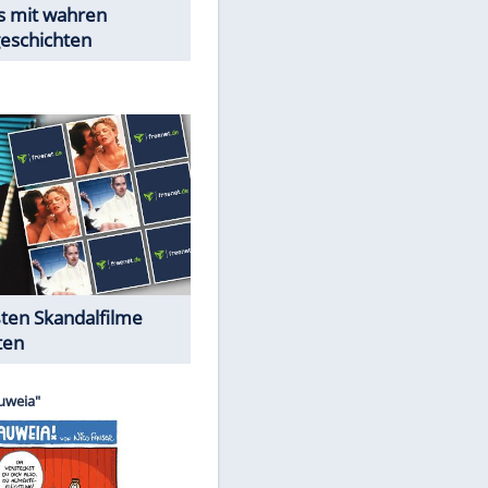
Peinliche Auftritte auf dem
roten Teppich
Cartoons "Das Wahre Leben"