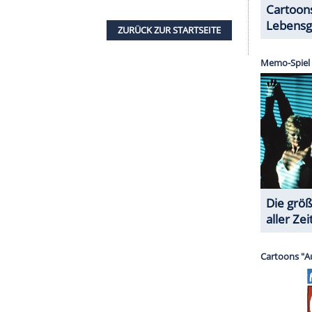
erer Redaktion eingebundenen Inhalt von Instagram
nzeigen lassen und auch wieder deaktivieren.
halte angezeigt werden. Damit können personenbezogene
r dazu in unseren Datenschutzhinweisen.
tre Liste prominenter Vorgängerinnen und Vorgänger
ahres zählen unter anderem Komiker Torsten
rsten Wingenfelder (2023), Sänger Max Mutzke
(2020) sowie die verstorbene Jazz-Legende Roger