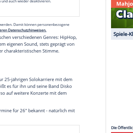
 selbiger zu sein - vielen Dank!", bedankte sich
 des Jahres" ehrt der Hutverband einen stylischen
geschichte geschrieben hat - und das mit einer
sikalische Karriere startete Jan Delay bereits in
ormation Absolute Beginner.
serer Redaktion eingebundenen Inhalt von Glomex GmbH
nzeigen lassen und auch wieder deaktivieren.