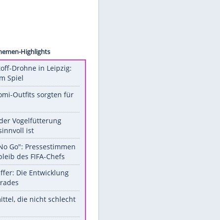
e e.V.
Unsere Themen-Highlights
Sprengstoff-Drohne in Leipzig:
Semtex im Spiel
Diese Promi-Outfits sorgten für
Aufruhr!