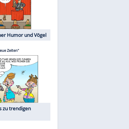
Cartoons mit wahren
Lebensgeschichten
EITE
Memo-Spiel