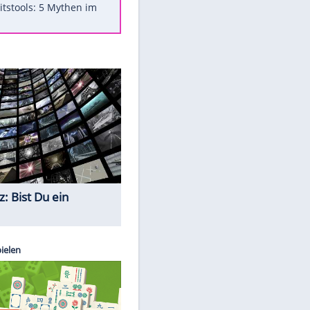
Was bei der Vogelfütterung
wirklich sinnvoll ist
"Infanti-No Go": Pressestimmen
zum Verbleib des FIFA-Chefs
Im Zeitraffer: Die Entwicklung
des Lenkrades
Lebensmittel, die nicht schlecht
werden
Sicherheitstools: 5 Mythen im
Check
Quiz