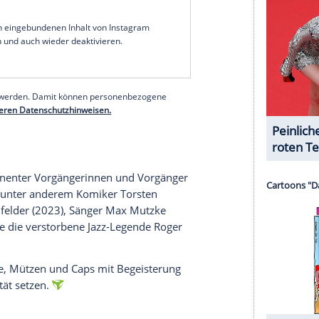
halte angezeigt werden. Damit können personenbezogene
r dazu in unseren Datenschutzhinweisen.
zwungen zwischen verschiedenen Genres: HipHop,
 ihm zu einem eigenen Sound, stets geprägt von
 und seiner charakteristischen Stimme.
iläumstour zur 25-jährigen Solokarriere mit dem
rt. Dann heißt es für ihn und seine Band Disko
ürfen sich also auf weitere Konzerte mit dem
eue Live-Termine für 26" bekannt - natürlich mit