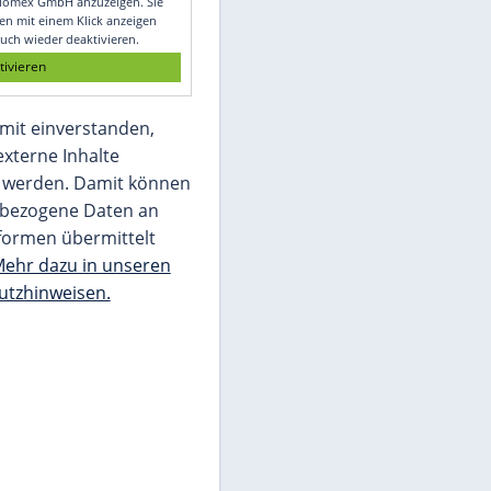
Glomex GmbH
Wir benötigen Ihre Zustimmung, um den
von unserer Redaktion eingebundenen
Inhalt von Glomex GmbH anzuzeigen. Sie
können diesen mit einem Klick anzeigen
lassen und auch wieder deaktivieren.
jetzt aktivieren
Ich bin damit einverstanden,
dass mir externe Inhalte
angezeigt werden. Damit können
personenbezogene Daten an
Drittplattformen übermittelt
werden.
Mehr dazu in unseren
Datenschutzhinweisen.