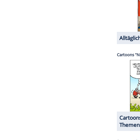
en, die Hüte, Mützen und Caps mit Begeisterung
Individualität setzen.
ZURÜCK ZUR STARTS