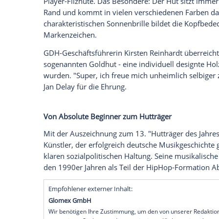
Deutscher Hutfachgeschäfte (GDH) verlie
Internationalen Tags des Hutes am 25. N
allerdings lässig mit Baseballkappe.
Schräger Hut, klare Ansage
Auf der Bühne sieht das ganz anders aus.
Elbe zu Hamburg. "Da bin ich speziell", ve
Hutgröße 59 trägt. Bei seinen Konzerten m
Player-Filzhüte. Das Besondere: Der Hut
Rand und kommt in vielen verschiedene
charakteristischen Sonnenbrille bildet 
Markenzeichen.
GDH-Geschäftsführerin Kirsten Reinhardt
sogenannten Goldhut - eine individuell d