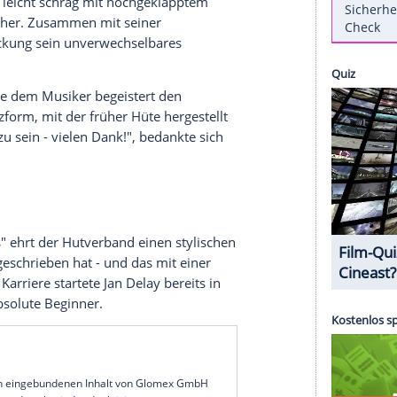
h ihm die Auszeichnung anlässlich des
ovember. Zur Preisverleihung erschien er
 Da gehört der Hut einfach zu Jan Delay wie die
rrät der gebürtige Jan Philipp Eißfeldt, der
it "Disko No. 1" setzt er ausschließlich auf edle
 sitzt immer leicht schräg mit hochgeklapptem
n Farben daher. Zusammen mit seiner
die Kopfbedeckung sein unverwechselbares
 überreichte dem Musiker begeistert den
esignte Holzform, mit der früher Hüte hergestellt