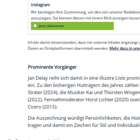
Ich bin damit einverstanden, dass mir externe In
Daten an Drittplattformen übermittelt werden.
Meh
Seitdem bewegt sich der Künstler unge
Soul, Reggae und Funk verschmelzen bei
seinem unverkennbaren Hamburger Slang
Die Tour geht weiter
Stillstand kennt Jan Delay nicht. Die Jub
Album "Forever Jan" wird 2026 fortgefüh
No. 1: "Best of 25+2 Years-Tour". Fans d
stilvollen Hutträger freuen.
Vor einer Woche gab er auf Instagram
"n
Hut.