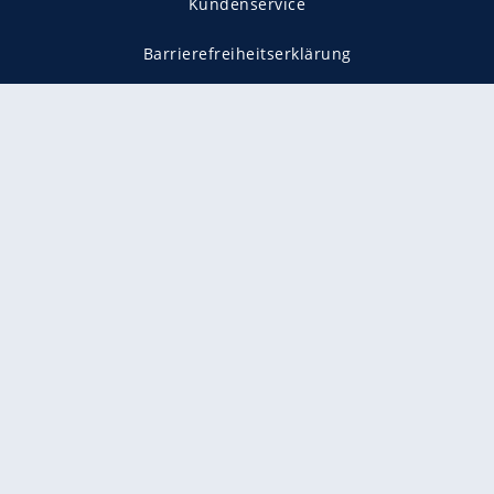
Kundenservice
Barrierefreiheitserklärung
Impressum
Datenschutz
Datenschutzmanager
Utiq verwalten
AGB
Gender-Hinweis
Presse
Mediadaten