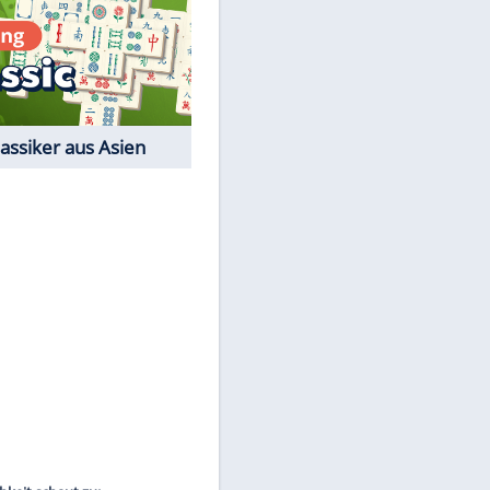
Film-Quiz: Bist Du ein
Cineast?
Kostenlos spielen