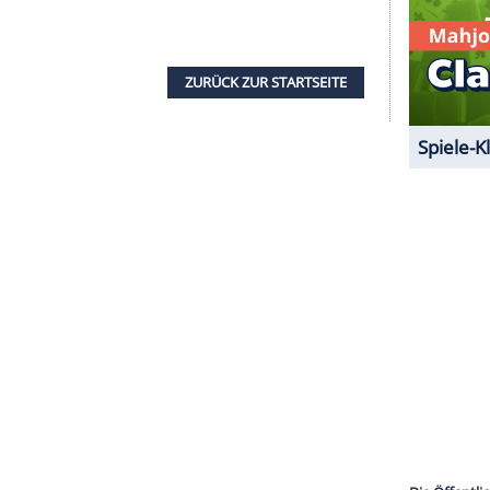
e Inhalte angezeigt werden. Damit können
 übermittelt werden.
Mehr dazu in unseren
1 von 33
ndig neue Tanzschritte ausprobiert oder ihre
aby
Charlotte
vielleicht nicht so gut schlafen und
onflikt.