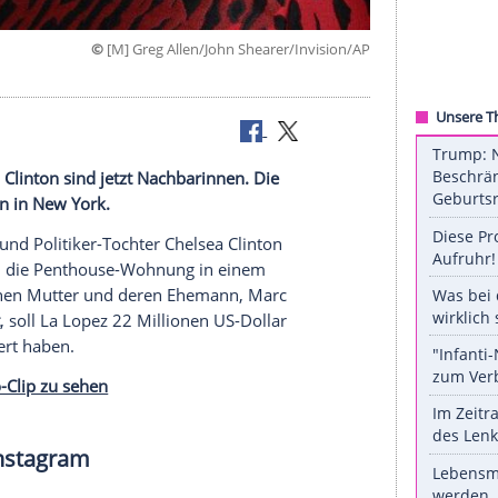
©
[M] Greg Allen/John Shearer/Invi
ter Chelsea Clinton sind jetzt Nachbarinnen. Die
 Wohnungen in New York.
 No More"
) und Politiker-Tochter
Chelsea Clinton