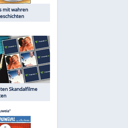
Die Öffentlichkeit schaut zu:
Peinliche Auftritte auf dem
roten Teppich
Cartoons "Das Wahre Leben"