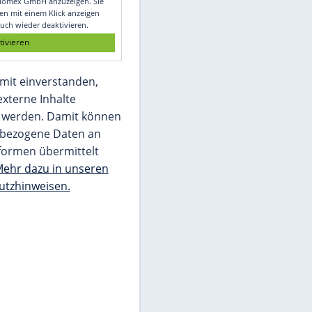
Glomex GmbH
Wir benötigen Ihre Zustimmung, um den
von unserer Redaktion eingebundenen
Inhalt von Glomex GmbH anzuzeigen. Sie
können diesen mit einem Klick anzeigen
lassen und auch wieder deaktivieren.
jetzt aktivieren
Ich bin damit einverstanden,
dass mir externe Inhalte
angezeigt werden. Damit können
personenbezogene Daten an
Drittplattformen übermittelt
werden.
Mehr dazu in unseren
Datenschutzhinweisen.