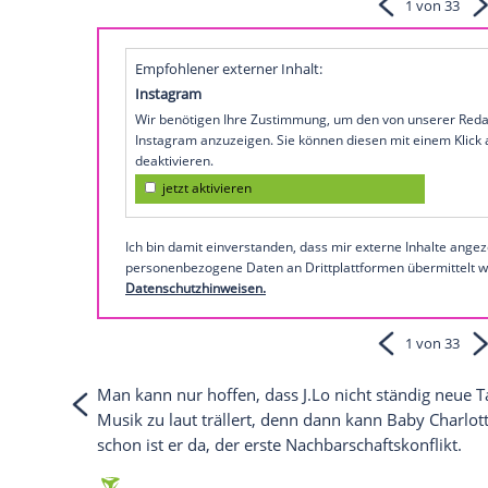
(34) sind jetzt Nachbarn, denn der
Supers
New Yorker Luxus-Gebäude über der fr
Mezvinsky, gekauft.
Wie die "New York P
(umgerechnet etwa 17,4 Mio. Euro) dafür
Mehr über
Jennifer Lopez
gibt es in die
So präsentiert sich Jennifer L
Empfohlener externer Inhalt:
Instagram
Wir benötigen Ihre Zustimmung, um den von
Instagram anzuzeigen. Sie können diesen mi