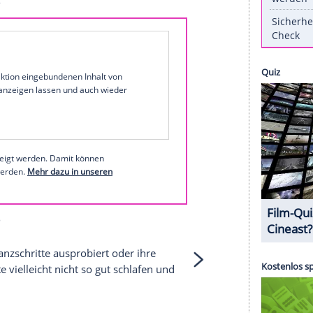
tar
hat sich die Penthouse-Wohnung in einem
ischgebackenen
Mutter
und deren
Ehemann
, Marc
ost" meldet
, soll La
Lopez
22 Millionen US-Dollar
 hingeblättert haben.
sem MyVideo-Clip zu sehen
opez bei Instagram
1 von 33
 unserer Redaktion eingebundenen Inhalt von
t einem Klick anzeigen lassen und auch wieder