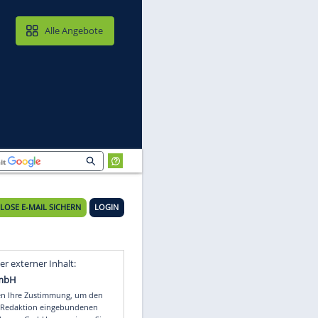
MAIL & CLOUD
Alle Angebote
KOSTENLOSE E-MAIL SICHERN
LOGIN
Video
Empfohlener externer Inhalt: