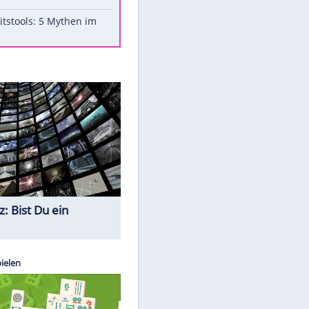
Aufruhr!
Was bei der Vogelfütterung
wirklich sinnvoll ist
"Infanti-No Go": Pressestimmen
zum Verbleib des FIFA-Chefs
Im Zeitraffer: Die Entwicklung
des Lenkrades
Lebensmittel, die nicht schlecht
werden
Sicherheitstools: 5 Mythen im
Check
Quiz