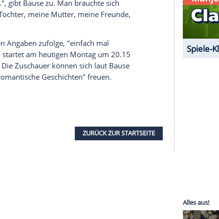
 unserer Redaktion eingebundenen Inhalt von
t einem Klick anzeigen lassen und auch wieder
e Inhalte angezeigt werden. Damit können
 übermittelt werden.
Mehr dazu in unseren
1 von 35
icht ihre Welt: "Ich bin lieber real sozial als im
gens alles gut, auch wenn derzeit kein Partner an
der
Schleife
...", gibt
Bause
zu. Man bräuchte sich
abe meine Tochter, meine
Mutter
, meine Freunde,