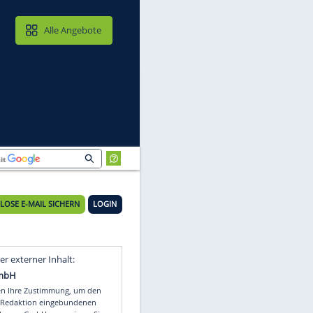
MAIL & CLOUD
Alle Angebote
KOSTENLOSE E-MAIL SICHERN
LOGIN
Video
Empfohlener externer Inhalt: