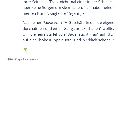
Wir benötigen Ihre Zustimmung, um den von
Instagram anzuzeigen. Sie können diesen mi
deaktivieren.
jetzt aktivieren
Ich bin damit einverstanden, dass mir extern
personenbezogene Daten an Drittplattformen
Datenschutzhinweisen.
Generell seien
Facebook
,
Twitter
und Co. n
sozialen Netz." Im Realen ist bei ihr Übri
ihrer Seite sei. "Es ist nicht mal einer in 
aber keine
Sorgen
um sie machen: "Ich h
meinen Hund", sagte die 45-Jährige.