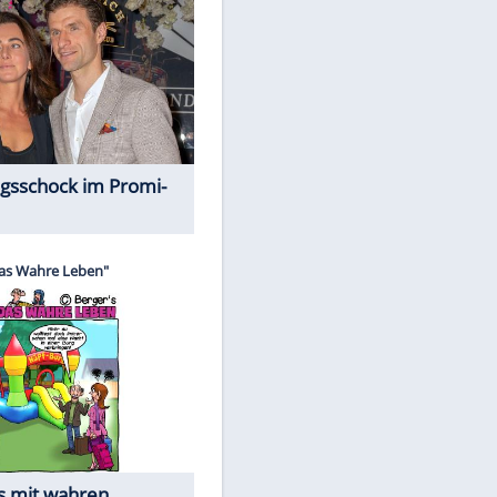
Spiele-Klassiker aus Asien
EITE
Alles aus!