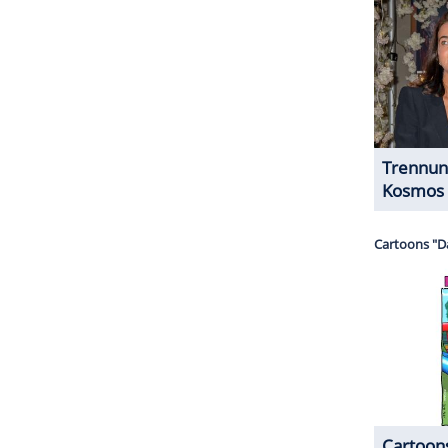
r sie eigenen Angaben zufolge, "einfach mal
en" wollte, startet am heutigen Montag um 20.15
au" auf
RTL
. Die
Zuschauer
können sich laut
Bause
ch schöne, romantische Geschichten" freuen.
ZURÜCK ZUR STARTS