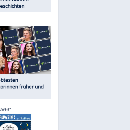
Trennungsschock im Promi-
Kosmos
Cartoons "Das Wahre Leben"