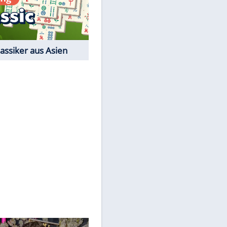
Film-Quiz: Bist Du ein
Cineast?
Kostenlos spielen