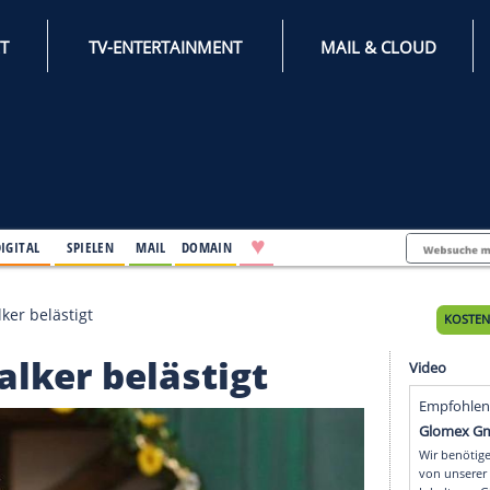
INTERNET
TV-ENTERTAINMENT
♥
IFESTYLE
DIGITAL
SPIELEN
MAIL
DOMAIN
de von Stalker belästigt
n Stalker belästigt