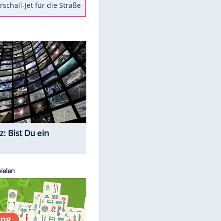
Berger im Wandel der Zeit
Todsünden im Restaurant
Die teuersten Neuzugänge der
BVB-Geschichte
Die gruseligsten Ort der Welt
Daten zwischen Windows und
Android austauschen
Ein Hyperschall-Jet für die Straße
Quiz