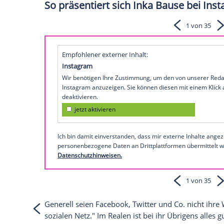
nicht existent. Zur zweiten Gruppe gehö
Moderatorin
Inka Bause
(45). Jetzt verri
"Bild" auch den Grund für ihre
Abstinenz
ich nach zwei Wochen einen Stalker", sa
Profile unter ihrem Namen gegeben.
Sehen Sie hier eine Switch-reloaded-Persi
MyVideo
So präsentiert sich Inka Bause
Empfohlener externer Inhalt:
Instagram