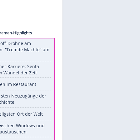
rowius
Unsere Themen-Highlights
Sprengstoff-Drohne am
Flughafen: "Fremde Mächte" am
Werk?
Bilder einer Karriere: Senta