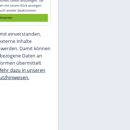
Glomex GmbH
Wir benötigen Ihre Zustimmung, um den
von unserer Redaktion eingebundenen
Inhalt von Glomex GmbH anzuzeigen. Sie
können diesen mit einem Klick anzeigen
lassen und auch wieder deaktivieren.
jetzt aktivieren
Ich bin damit einverstanden,
dass mir externe Inhalte
angezeigt werden. Damit können
personenbezogene Daten an
Drittplattformen übermittelt
werden.
Mehr dazu in unseren
Datenschutzhinweisen.