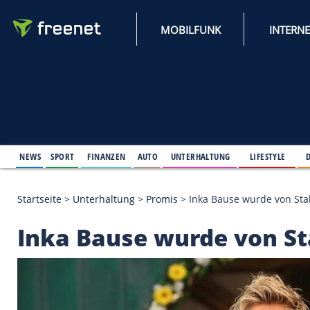
MOBILFUNK
NEWS
SPORT
FINANZEN
AUTO
UNTERHALTUNG
L
Startseite
>
Unterhaltung
>
Promis
>
Inka Bause wur
Inka Bause wurde vo