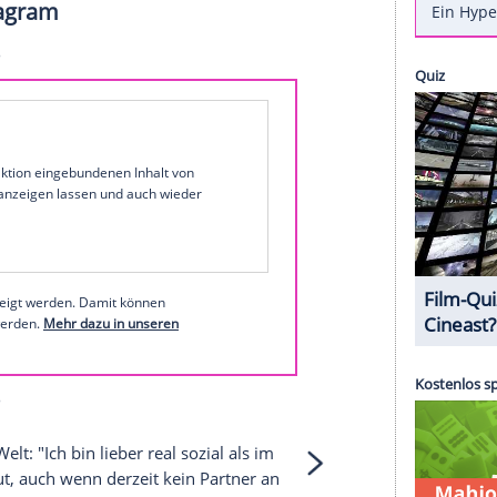
rt zum
Leidwesen
ihrer Fans zweifelsohne
et der "Bauer sucht Frau"-Star im
Interview
mit der
im Netz: Sie wurde gestalkt! "Bei
WhatsApp
hatte
gte
Bause
. Außerdem hätte es bei
Facebook
falsche
flage auf die
RTL
.Show "Bauer sucht Frau" bei
 bei Instagram
1 von 35