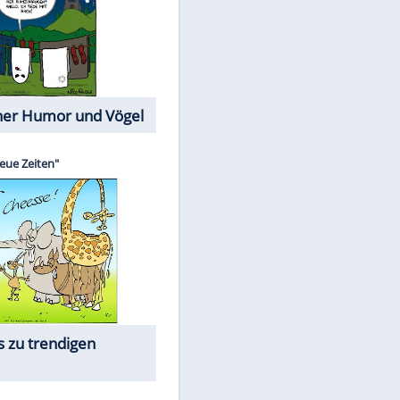
Cartoons mit wahren
Lebensgeschichten
Memo-Spiel
Die beliebtesten