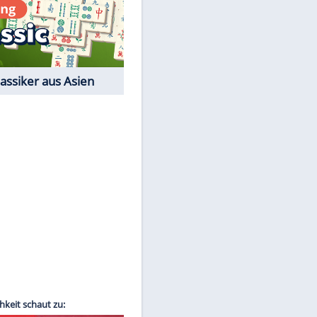
Film-Quiz: Bist Du ein
Cineast?
Kostenlos spielen