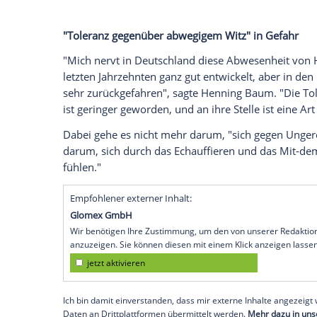
Henning Baum (49) ist genervt von der 
Schauspieler beklagt die "Toleranz" ge
einer "Art Empörungsbereitschaft" gewi
"Playboy" sagte.
Henning Baum ist ab dem 24. Februar 20
In der
Dramaserie
spielt er einen Dortmu
auf
Mallorca
mit einem
Biergarten
sein
G
Männermagazin
wurde der Darsteller dar
Statt zu antworten, machte sich Baum da
"Toleranz gegenüber abwegigem Witz" in
"Mich nervt in
Deutschland
diese
Abwese
letzten Jahrzehnten ganz gut entwickelt, 
sehr zurückgefahren", sagte
Henning Ba