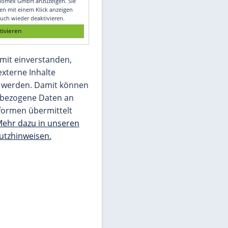
Glomex GmbH
Wir benötigen Ihre Zustimmung, um den
von unserer Redaktion eingebundenen
Inhalt von Glomex GmbH anzuzeigen. Sie
können diesen mit einem Klick anzeigen
lassen und auch wieder deaktivieren.
jetzt aktivieren
Ich bin damit einverstanden,
dass mir externe Inhalte
angezeigt werden. Damit können
personenbezogene Daten an
Drittplattformen übermittelt
werden.
Mehr dazu in unseren
Datenschutzhinweisen.