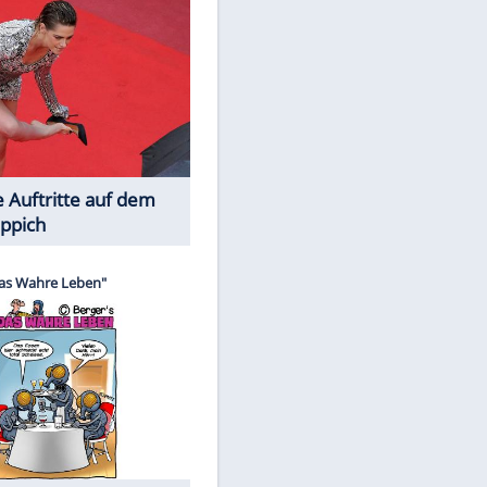
Spiele-Klassiker aus Asien
EITE
Die Öffentlichkeit schaut zu: