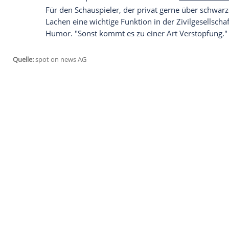
ist geringer geworden, und an ihre Stelle
Dabei gehe es nicht mehr darum, "sich 
darum, sich durch das Echauffieren und 
fühlen."
Empfohlener externer Inhalt:
Glomex GmbH
Wir benötigen Ihre Zustimmung, um den von un
anzuzeigen. Sie können diesen mit einem Klick a
jetzt aktivieren
Ich bin damit einverstanden, dass mir externe In
Daten an Drittplattformen übermittelt werden.
Meh
Für den Schauspieler, der privat gerne ü
Lachen eine wichtige Funktion in der
Zivi
Humor. "Sonst kommt es zu einer Art
Ve