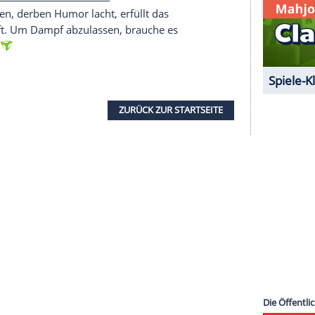
 ist eine Art Empörungsbereitschaft getreten".
gegen Ungerechtigkeiten zu empören, sondern
das Mit-dem-Finger-auf-andere-Zeigen besser zu
serer Redaktion eingebundenen Inhalt von Glomex GmbH
nzeigen lassen und auch wieder deaktivieren.
halte angezeigt werden. Damit können personenbezogene
r dazu in unseren Datenschutzhinweisen.
ber schwarzen, derben Humor lacht, erfüllt das
lgesellschaft
. Um
Dampf
abzulassen, brauche es
rstopfung
."