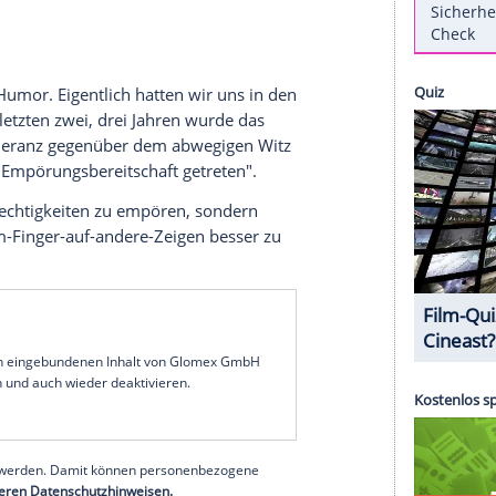
"Abwesenheit von Humor" in
Deutschland
. Der
genüber unbequemeren Formen von Humor. Die sei
chen, wie Baum in der aktuellen März-Ausgabe des
22 bei RTL+ als "Der
König
von Palma" zu sehen.
nder Familienvater, der Anfang der 1990er-Jahre
lück
versucht. In dem
Interview
mit dem
auf angesprochen, was ihn an der Insel nerve.
rüber Luft, was ihn an
Deutschland
gerade ärgert.
 Gefahr
nheit
von Humor. Eigentlich hatten wir uns in den
aber in den letzten zwei, drei Jahren wurde das
um
. "Die
Toleranz
gegenüber dem abwegigen
Witz