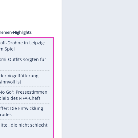
 Image
Unsere Themen-Highlights
Sprengstoff-Drohne in Leipzig:
Semtex im Spiel
Diese Promi-Outfits sorgten für
Aufruhr!