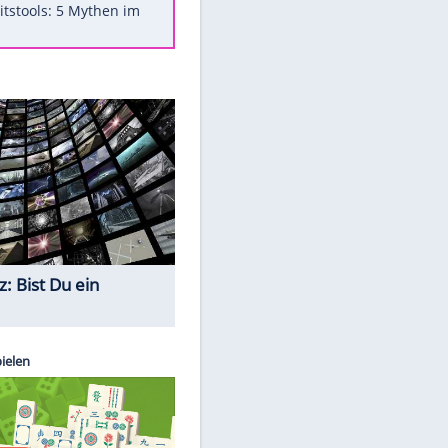
Was bei der Vogelfütterung
wirklich sinnvoll ist
"Infanti-No Go": Pressestimmen
zum Verbleib des FIFA-Chefs
Im Zeitraffer: Die Entwicklung
des Lenkrades
Lebensmittel, die nicht schlecht
werden
Sicherheitstools: 5 Mythen im
Check
Quiz