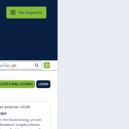
MAIL & CLOUD
Alle Angebote
KOSTENLOSE E-MAIL SICHERN
LOGIN
Video
Empfohlener externer Inhalt: