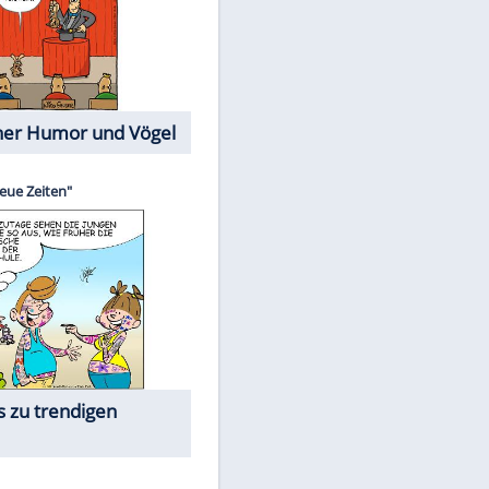
Cartoons mit wahren
Lebensgeschichten
Memo-Spiel