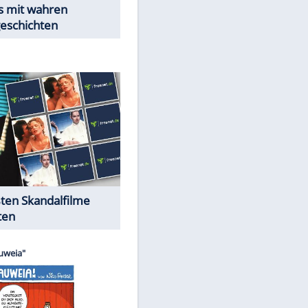
Peinliche Auftritte auf dem
roten Teppich
Cartoons "Das Wahre Leben"