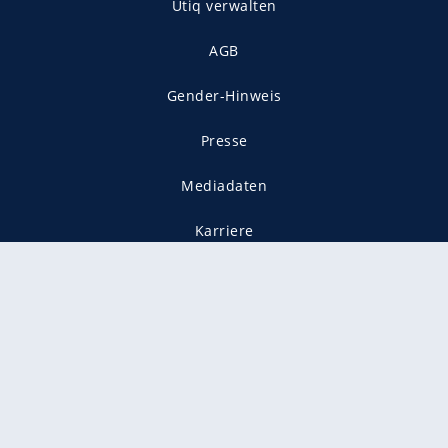
Utiq verwalten
AGB
Gender-Hinweis
Presse
Mediadaten
Karriere
Vertragskündigung
Vertrag widerrufen
gekennzeichnet mit
freenet ist Mitglied im JUSPROG e.V.