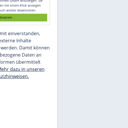
Glomex GmbH
Wir benötigen Ihre Zustimmung, um den
von unserer Redaktion eingebundenen
Inhalt von Glomex GmbH anzuzeigen. Sie
können diesen mit einem Klick anzeigen
lassen und auch wieder deaktivieren.
jetzt aktivieren
Ich bin damit einverstanden,
dass mir externe Inhalte
angezeigt werden. Damit können
personenbezogene Daten an
Drittplattformen übermittelt
werden.
Mehr dazu in unseren
Datenschutzhinweisen.