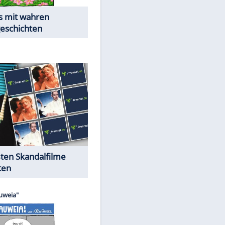
Die Öffentlichkeit schaut zu:
Peinliche Auftritte auf dem
roten Teppich
Cartoons "Das Wahre Leben"