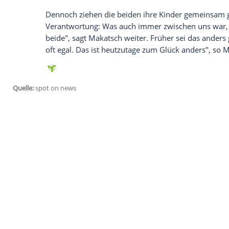
Zweifel glaubt sie nämlich nicht.
Schauspielerin
Heike Makatsch
(43,
"Hild
"NIDO" ein wenig desillusioniert. Sie sei
Grenzen stoße. "Die perfekte Balance, di
und Schattensein, die kann ich mir schlec
lebt seit Jahren nicht mehr mit dem Vate
(Schlagzeuger der Band Tomte), zusamm
Sehen Sie hier einen Beitrag über den D
Makatsch
Dennoch ziehen die beiden ihre Kinder ge
Verantwortung: Was auch immer zwischen
beide", sagt
Makatsch
weiter. Früher sei
oft egal. Das ist heutzutage zum
Glück
an