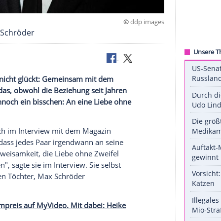
©
ddp 
ch und Max Schröder
n Ex-Paaren nicht glückt: Gemeinsam mit dem
 groß. Und das, obwohl die Beziehung seit Jahren
uspielerin dennoch ein bisschen: An eine Liebe ohne