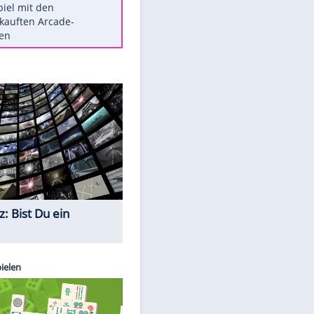
Die größten Mythen über
Medikamente
Auftakt-Misere gestoppt: Berlin
gewinnt in Bochum
Vorsicht: Diese 17 Dinge hassen
Katzen
Illegales Asphalt-Kartell muss
Mio-Strafe zahlen
Memo-Spiel mit den
meistverkauften Arcade-
Maschinen
Quiz