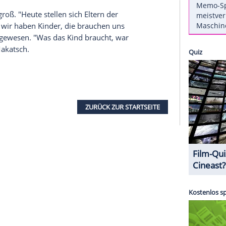
e"
) zeigt sich im
Interview
mit dem
Magazin
 sich sicher, dass jedes Paar irgendwann an seine
e perfekte
Zweisamkeit
, die
Liebe
ohne
Zweifel
ht vorstellen", sagte sie im
Interview
. Sie selbst
r ihrer beiden Töchter,
Max Schröder
en.
eutschen
Filmpreis
auf
MyVideo
. Mit dabei: Heike
meinsam groß. "Heute stellen sich Eltern der
 uns war, wir haben Kinder, die brauchen uns
 das anders gewesen. "Was das Kind braucht, war
ders", so
Makatsch
.