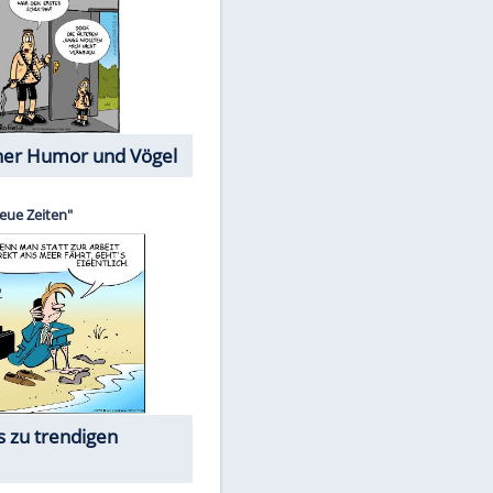
Cartoons mit wahren
Lebensgeschichten
Memo-Spiel