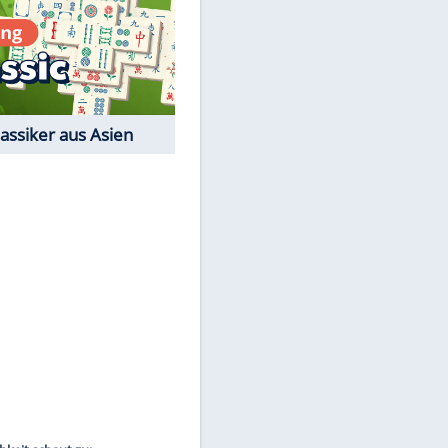
EITE
Film-Quiz: Bist Du ein
Cineast?
Kostenlos spielen