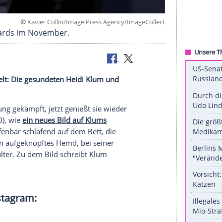
©
Xavier Collin/Image Press Agency/ImageC
n Music Awards im November.
big gekuschelt: Die gesundeten
Heidi Klum
und
aben.
limme
Erkältung
gekämpft, jetzt genießt sie wieder