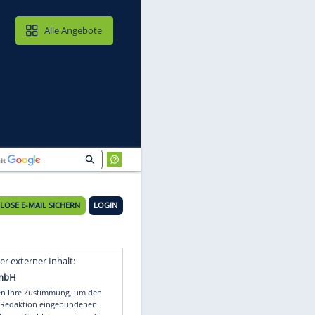
MAIL & CLOUD
Alle Angebote
KOSTENLOSE E-MAIL SICHERN
LOGIN
Video
Empfohlener externer Inhalt: