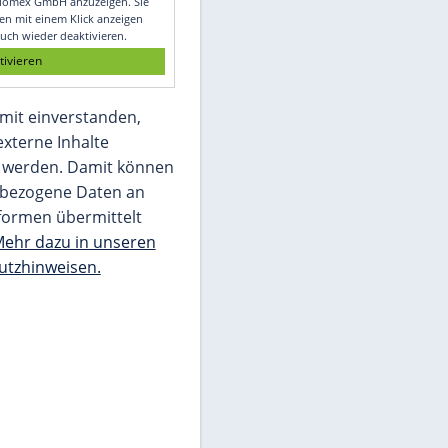
Glomex GmbH
Wir benötigen Ihre Zustimmung, um den
von unserer Redaktion eingebundenen
Inhalt von Glomex GmbH anzuzeigen. Sie
können diesen mit einem Klick anzeigen
lassen und auch wieder deaktivieren.
jetzt aktivieren
Ich bin damit einverstanden,
dass mir externe Inhalte
angezeigt werden. Damit können
personenbezogene Daten an
Drittplattformen übermittelt
werden.
Mehr dazu in unseren
Datenschutzhinweisen.