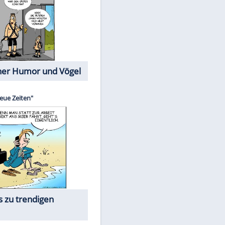
Cartoons mit wahren
Lebensgeschichten
Memo-Spiel