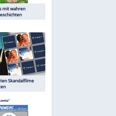
Die Öffentlichkeit schaut zu:
Peinliche Auftritte auf dem
roten Teppich
Cartoons "Das Wahre Leben"