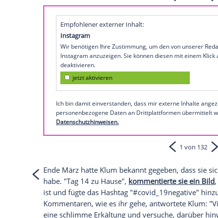
die Zweisamkeit mit ihrem Ehemann
Tom
Instagram-Account
beweist. Darauf liegt 
Köpfe liebevoll aneinander geschmiegt.
Ehefrau fällt der Träger ihres Oberteils 
schlicht: "Ich liebe dich."
So verliebt zeigt sich
Heidi Kl
Empfohlener externer Inhalt:
Instagram
Wir benötigen Ihre Zustimmung, um den von
Instagram anzuzeigen. Sie können diesen mi
deaktivieren.