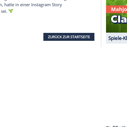
e Inhalte angezeigt werden. Damit können
 übermittelt werden.
Mehr dazu in unseren
1 von 132
ass sie sich nicht mit dem Coronavirus infiziert
e ein Bild
, auf dem sie im Gras liegend zu sehen
tive" hinzu. Auf die Frage eines Fans in den
te
Klum
: "Viel besser, vielen Dank. Ich habe nur
darüber hinwegzukommen". Tokio-Hotel-Sänger
 Ehemann
Tom
, hatte in einer
Instagram
Story
ausgefallen sei.