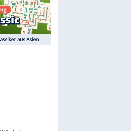
Film-Quiz: Bist Du ein
Cineast?
Kostenlos spielen