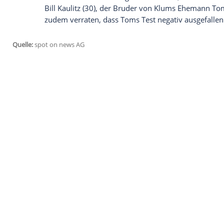
jetzt aktivieren
Ich bin damit einverstanden, dass mir extern
personenbezogene Daten an Drittplattformen
Datenschutzhinweisen.
Ende März hatte
Klum
bekannt gegeben, d
habe. "Tag 14 zu Hause",
kommentierte si
ist und fügte das Hashtag "#covid_19nega
Kommentaren, wie es ihr gehe, antworte
eine schlimme
Erkältung
und versuche, 
Bill Kaulitz (30), der Bruder von Klums
zudem verraten, dass
Toms
Test negativ 