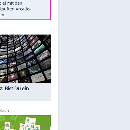
Die größten Mythen über
Medikamente
Berlins Matchwinner Grönning:
"Veränderte Perspektive"
Vorsicht: Diese 17 Dinge hassen
Katzen
Illegales Asphalt-Kartell muss
Mio-Strafe zahlen
Memo-Spiel mit den
meistverkauften Arcade-
Maschinen
Quiz