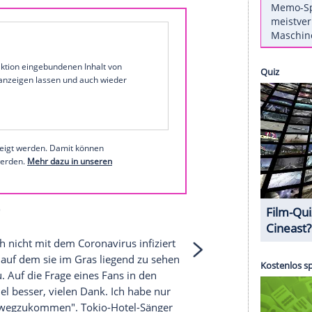
 Kaulitz
(30), wie
ein neues Bild auf Klums
das Paar offenbar schlafend auf dem Bett, die
Tom
trägt ein aufgeknöpftes Hemd, bei seiner
über die Schulter. Zu dem Bild schreibt
Klum
um
auf
Instagram
:
1 von 132
 unserer Redaktion eingebundenen Inhalt von
t einem Klick anzeigen lassen und auch wieder