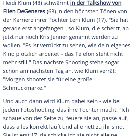
Heidi Klum (48) schwärmt
in der
Talkshow
von
Ellen DeGeneres
(63) in den höchsten Tönen von
der Karriere ihrer Tochter Leni
Klum
(17). "Sie hat
gerade erst angefangen", so
Klum
, die scherzt, ab
jetzt nur noch
Kris Jenner
genannt werden zu
wollen. "Es ist verrückt zu sehen, wie dein eigenes
Kind plötzlich arbeitet – das
Telefon
steht nicht
mehr still." Das nächste
Shooting
stehe sogar
schon am nächsten Tag an, wie
Klum
verrät:
"Morgen shootet sie für eine große
Schmuckmarke."
Und auch dann wird
Klum
dabei sein - wie bei
jedem
Fotoshooting
, das ihre Tochter macht: "Ich
schaue von der Seite zu, feuere sie an, passe auf,
dass alles korrekt läuft und alle nett zu ihr sind.
Sie ist erst 17, da schicke ich sie nicht alleine