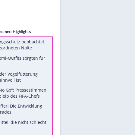
images
Unsere Themen-Highlights
Verfassungsschutz beobachtet
AfD-Abgeordneten Nolte
Diese Promi-Outfits sorgten für
Aufruhr!