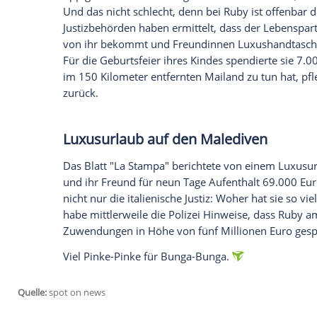
Giuseppe Spinelli, der langjährige Buchh
Wohlergehen der aparten Schützlinge de
auch "Bankomat".
Spinelli
wurde vor kur
Zahlungen zu und sagt, es handele sich 
5.000 Euro." Höhere Beträge müsse der 
Zahnpflegerin zu Haft verurteil
Eine andere Berlusconi-Vertraute ist sei
wurde im vergangenen November zu drei Ja
Unternehmer junge Frauen "beschafft" u
vom Ex-Premier erhalten haben soll, stel
"La Repubblica" fest.
Nicole Minetti hatte
Berlusconi
auch die 
als "
Ruby
" eine Weltberühmtheit wurde, z