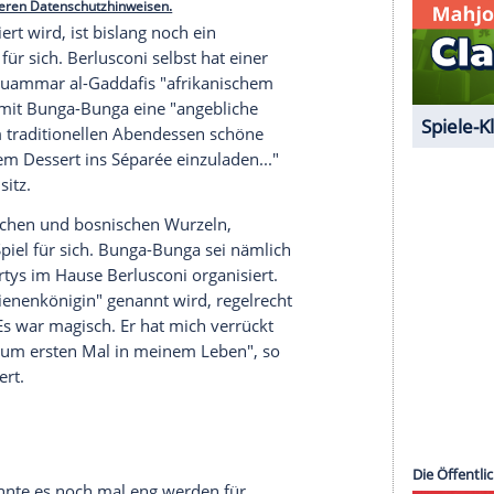
März
hungsrichter
, dass der skandalumwitterte
 hat. Im März soll Italiens höchstes Gericht den
serer Redaktion eingebundenen Inhalt von Glomex GmbH
nzeigen lassen und auch wieder deaktivieren.
halte angezeigt werden. Damit können personenbezogene
r dazu in unseren Datenschutzhinweisen.
isch definiert wird, ist bislang noch ein
ng spricht für sich.
Berlusconi
selbst hat einer