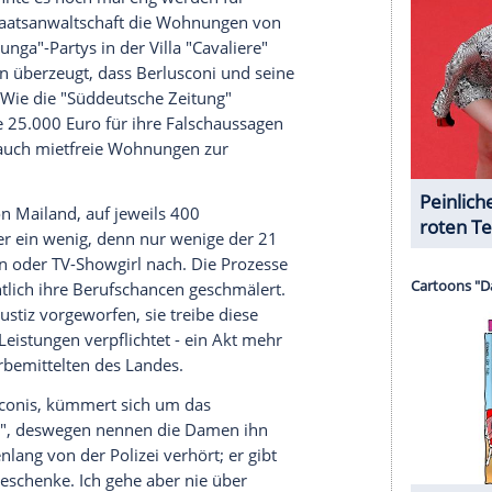
Ritus" in Muammar al-Gaddafis "afrikanischem
chrieb er mit Bunga-Bunga eine "angebliche
e
, nach dem traditionellen Abendessen schöne
rt erotischem Dessert ins Séparée einzuladen..."
Hauptwohnsitz
.
rin mit deutschen und bosnischen Wurzeln,
ga-Bunga-Spiel für sich. Bunga-Bunga sei nämlich
otischen Partys im Hause
Berlusconi
organisiert.
n Italien "Bienenkönigin" genannt wird, regelrecht
sen Grad. Es war magisch. Er hat mich verrückt
u gefühlt, zum ersten Mal in meinem Leben", so
Match" zitiert.