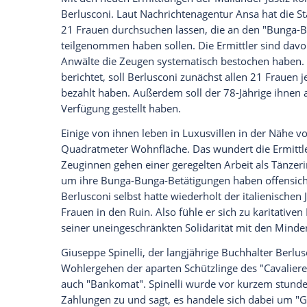
jungen Dame von einem faszinierenden "
Harem" vorgeschwärmt. Ein andermal bes
Angewohnheit
des Hausherrn von
Arcor
Frauen und interessierte Gäste zu einer A
In
Arcore
steht
Berlusconis
palastartiger
Sabina Began, eine (nun ja) Schauspiele
reklamiert die
Urheberschaft
für das Bun
ihr Spitzname, außerdem habe sie die er
Der "Cavaliere" habe Signora Began, die i
"verhext", zumindest "bis zu einem gewis
gemacht. Dank ihm habe ich mich als Fra
wird sie im französischen Magazin "Paris 
Es wird eng für
Silvio