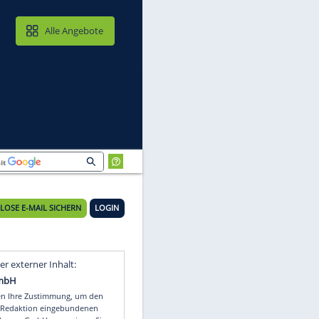
MAIL & CLOUD
Alle Angebote
KOSTENLOSE E-MAIL SICHERN
LOGIN
Video
Empfohlener externer Inhalt: