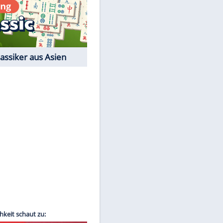
Film-Quiz: Bist Du ein
Cineast?
Kostenlos spielen