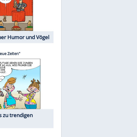
Cartoons mit wahren
Lebensgeschichten
Memo-Spiel