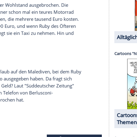
alter
Berlusconis
, kümmert sich um das
s "Cavaliere", deswegen nennen die
Damen
ihn
zem stundenlang von der
Polizei
verhört; er gibt
dabei um "Geschenke. Ich gehe aber nie über
Chef persönlich genehmigen.
t
ne ehemalige Zahnpflegerin
Nicole Minetti
. Sie
hren Haft verurteilt, weil sie für den TV-
nd dafür ein "Gehalt" von monatlich 15.000 Euro
lten die Mailänder
Ermittler
laut der Tageszeitung
17-jährige Marokkanerin
Karima El Mahroug
, die
ugeführt. Dabei wurde nie so recht klar, ob sich