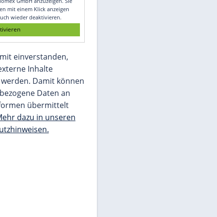
Glomex GmbH
Wir benötigen Ihre Zustimmung, um den
von unserer Redaktion eingebundenen
Inhalt von Glomex GmbH anzuzeigen. Sie
können diesen mit einem Klick anzeigen
lassen und auch wieder deaktivieren.
jetzt aktivieren
Ich bin damit einverstanden,
dass mir externe Inhalte
angezeigt werden. Damit können
personenbezogene Daten an
Drittplattformen übermittelt
werden.
Mehr dazu in unseren
Datenschutzhinweisen.