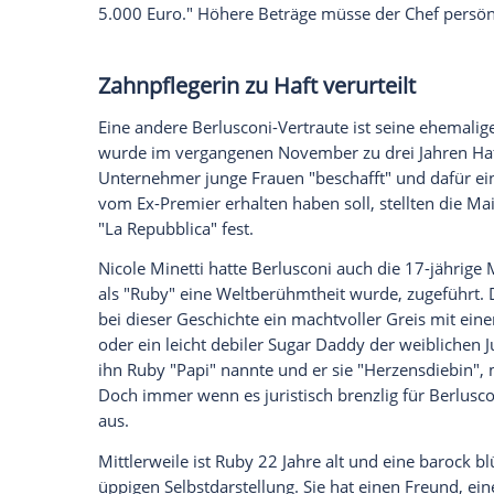
Mit den neuen Ermittlungen der Mailände
Berlusconi
. Laut Nachrichtenagentur Ans
21 Frauen durchsuchen lassen, die an den
teilgenommen haben sollen. Die
Ermittle
Anwälte die Zeugen systematisch bestoch
berichtet, soll
Berlusconi
zunächst allen 
bezahlt haben. Außerdem soll der 78-Jä
Verfügung gestellt haben.
Einige von ihnen leben in Luxusvillen in
Quadratmeter Wohnfläche. Das wundert
Zeuginnen gehen einer geregelten Arbeit 
um ihre Bunga-Bunga-Betätigungen haben
Berlusconi
selbst hatte wiederholt der ita
Frauen in den Ruin. Also fühle er sich zu 
seiner uneingeschränkten
Solidarität
mit 