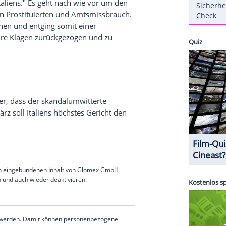
s auch um die körperliche Befindlichkeit von
 Bunga-Bunga wird ihm allemal zugetraut.
(noch). Diese Überzeugung treibt auch drei
seit Jahren ihr ganzes Tun und Streben den
 haben. Bunga-Bunga von Amts wegen.
Berlusconi
auf MyVideo
", ermitteln "in der
Affäre
, dem nunmehr dritten
halbseidenen und weltweit verhandelten Saga aus
äsidenten Italiens." Es geht nach wie vor um den
nderjährigen Prostituierten und Amtsmissbrauch.
reigesprochen und entging somit einer
en
hatten ihre Klagen zurückgezogen und zu