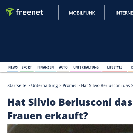
MOBILFUNK
NEWS
SPORT
FINANZEN
AUTO
UNTERHALTUNG
L
Startseite
>
Unterhaltung
>
Promis
>
Hat Silvio Ber
Hat Silvio Berlusco