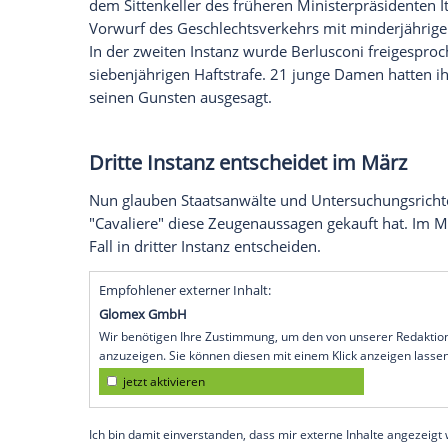
Bunga-Bunga und kein Ende. Wie immer e
Silvio Berlusconi
(78) bestellt sein mag -
Zumindest: Ein bisschen was geht immer 
Mailänder
Untersuchungsrichter
an, die 
amourösen Spielen
Berlusconis
gewidmet
Sehen Sie hier einen Beitrag über
Silvio 
Die Juristen, so die "
Süddeutsche Zeitung
Dossier im sogenannten Ruby-Gate, der 
dem Sittenkeller des früheren Ministerpr
Vorwurf des Geschlechtsverkehrs mit mi
In der zweiten Instanz wurde
Berlusconi
f
siebenjährigen Haftstrafe. 21 junge
Dam
seinen Gunsten ausgesagt.