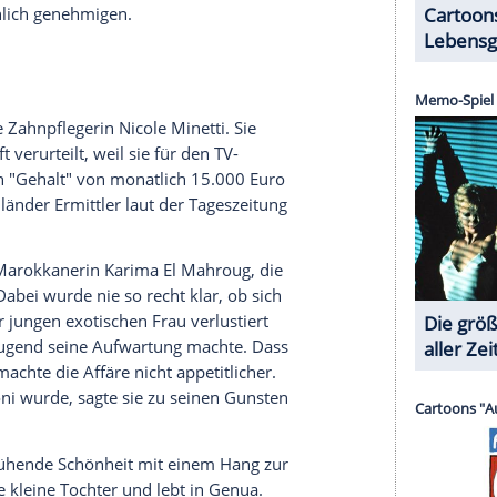
r Justiz könnte es noch mal eng werden für
a hat die
Staatsanwaltschaft
die Wohnungen von
 "Bunga-Bunga"-Partys in der Villa "Cavaliere"
r
sind davon überzeugt, dass
Berlusconi
und seine
en haben. Wie die "
Süddeutsche Zeitung
"
21 Frauen je 25.000 Euro für ihre Falschaussagen
hrige ihnen auch mietfreie Wohnungen zur
 der Nähe von
Mailand
, auf jeweils 400
 die
Ermittler
ein wenig, denn nur wenige der 21
als Tänzerin oder TV-Showgirl nach. Die Prozesse
 offensichtlich ihre Berufschancen geschmälert.
lienischen Justiz vorgeworfen, sie treibe diese
karitativen Leistungen verpflichtet - ein Akt mehr
den Minderbemittelten des Landes.