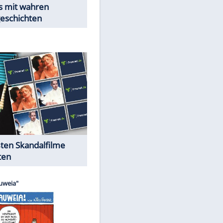
Peinliche Auftritte auf dem
roten Teppich
Cartoons "Das Wahre Leben"