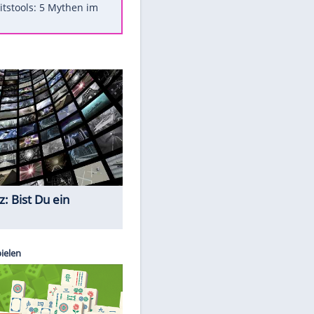
Was bei der Vogelfütterung
wirklich sinnvoll ist
"Infanti-No Go": Pressestimmen
zum Verbleib des FIFA-Chefs
Im Zeitraffer: Die Entwicklung
des Lenkrades
Lebensmittel, die nicht schlecht
werden
Sicherheitstools: 5 Mythen im
Check
Quiz