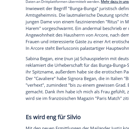
Dritte Instanz entscheidet im 
Nun glauben Staatsanwälte und
Untersuc
"Cavaliere" diese Zeugenaussagen gekauft
Fall in dritter Instanz entscheiden.
Empfohlener externer Inhalt:
Glomex GmbH
Wir benötigen Ihre Zustimmung, um den von un
anzuzeigen. Sie können diesen mit einem Klick a
jetzt aktivieren
Ich bin damit einverstanden, dass mir externe In
Daten an Drittplattformen übermittelt werden.
Meh
Inwieweit der Begriff "Bunga-Bunga" jurist
Amtsgeheimnis. Die lautmalerische Deutu