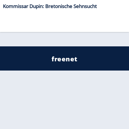
Kommissar Dupin: Bretonische Sehnsucht
freenet
Kundenservice
Barrierefreiheitserklärung
Impressum
Datenschutz
Datenschutzmanager