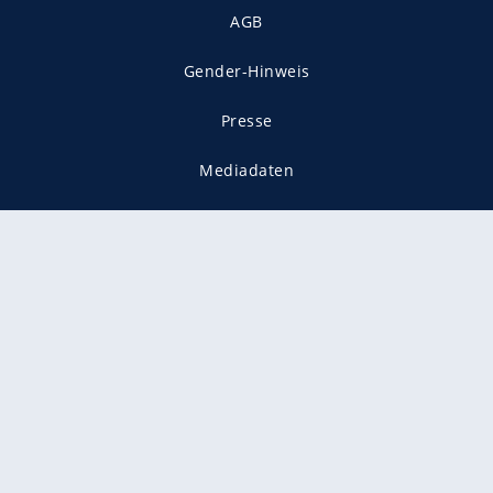
AGB
Gender-Hinweis
Presse
Mediadaten
Karriere
Vertragskündigung
Vertrag widerrufen
gekennzeichnet mit
freenet ist Mitglied im JUSPROG e.V.