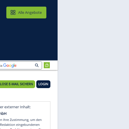
MAIL & CLOUD
Alle Angebote
KOSTENLOSE E-MAIL SICHERN
LOGIN
Video
Empfohlener externer Inhalt: