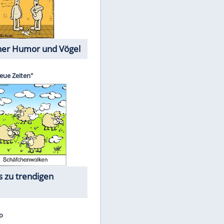
Cartoons mit wahren
Lebensgeschichten
Memo-Spiel
Die größten Skandalfilme