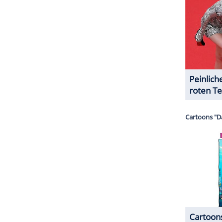
mir externe Inhalte angezeigt werden. Damit
 Drittplattformen übermittelt werden.
Mehr
sen.
ZURÜCK ZUR STARTS