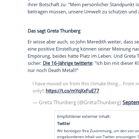
Greta Thunberg
(16) vor den
Vereinten N
"
Rolling Stone
" zu einem neuen Song insp
Thunberg sings Swedish Death Metal".
"Als ich ihre Rede sah, war ich sehr bee
sagte Meredith dem "Rolling Stone"
. "Un
Dunkelheit der Metal-Musik hervorgerufen
Sepultura." Er habe nicht wirklich eine a
einen Metal-Song zu verwandeln", erklärt 
glauben, "dass er mit dem Video versucht
ihrer Botschaft zu: "Mein persönlicher St
beitragen müssen, unsere Umwelt zu sch
Das sagt
Greta Thunberg
Er wisse aber auch, so
John Meredith
wei