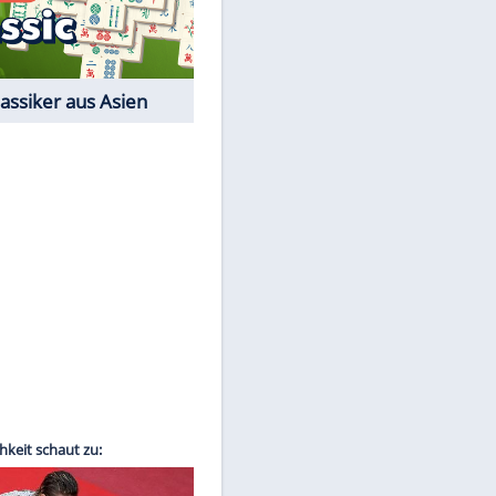
Film-Quiz: Bist Du ein
Cineast?
Kostenlos spielen