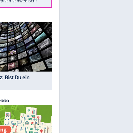
Diese Autos haben uns verlassen
Auftakt-Misere gestoppt: Berlin
gewinnt in Bochum
Mit diesen Tricks wird der Grill
ruckzuck sauber
So nutzt man alte Smartphones
sinnvoll
Das ist typisch schwedisch!
Quiz