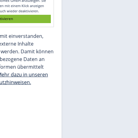
Glomex GmbH
Wir benötigen Ihre Zustimmung, um den
von unserer Redaktion eingebundenen
Inhalt von Glomex GmbH anzuzeigen. Sie
können diesen mit einem Klick anzeigen
lassen und auch wieder deaktivieren.
jetzt aktivieren
Ich bin damit einverstanden,
dass mir externe Inhalte
angezeigt werden. Damit können
personenbezogene Daten an
Drittplattformen übermittelt
werden.
Mehr dazu in unseren
Datenschutzhinweisen.