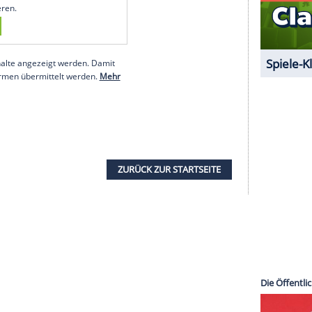
 Meinung nach genauso mächtig sein wie Wut und
 Und
Greta Thunbergs
Unterstützung ist ihm dabei
mit dieser Klima-Sache durch ... Ab jetzt mache ich
g... From now on I will be doing death metal
rg)
September 28, 2019
um den von unserer Redaktion
 anzuzeigen. Sie können diesen mit einem
eder deaktivieren.