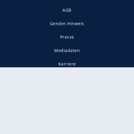
AGB
Gender-Hinweis
Presse
Mediadaten
Karriere
Vertragskündigung
Vertrag widerrufen
gekennzeichnet mit
freenet ist Mitglied im JUSPROG e.V.