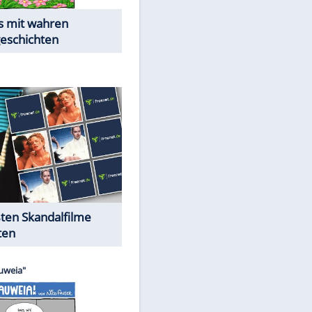
Die Öffentlichkeit schaut zu:
Peinliche Auftritte auf dem
roten Teppich
Cartoons "Das Wahre Leben"