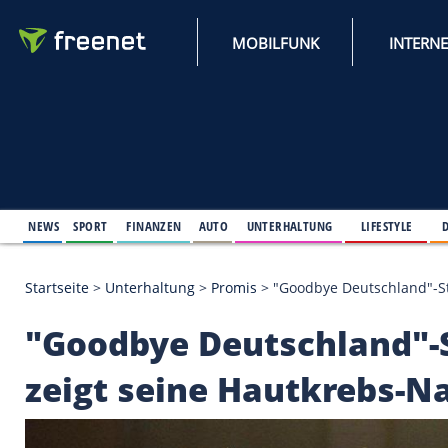
MOBILFUNK
NEWS
SPORT
FINANZEN
AUTO
UNTERHALTUNG
L
Startseite
>
Unterhaltung
>
Promis
>
"Goodbye Deuts
"Goodbye Deutschlan