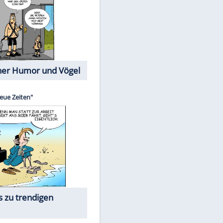
Cartoons mit wahren
Lebensgeschichten
Memo-Spiel