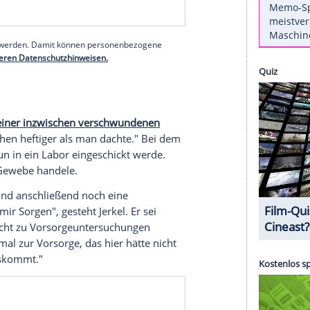
 Hautkrebs-Erkrankung öffentlich. Jetzt hat der
i Instagram die erschreckenden Auswirkungen
er Operation unterziehen, um Tumorgewebe
eß eine große Narbe auf der rechten Seite seiner
erer Redaktion eingebundenen Inhalt von Instagram
nzeigen lassen und auch wieder deaktivieren.
halte angezeigt werden. Damit können personenbezogene
r dazu in unseren Datenschutzhinweisen.