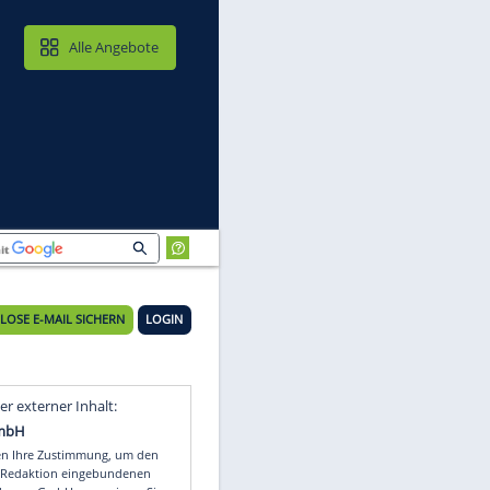
MAIL & CLOUD
Alle Angebote
KOSTENLOSE E-MAIL SICHERN
LOGIN
Video
Empfohlener externer Inhalt: