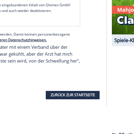
tratipp" aus einer inzwischen verschwundenen
ch ein bisschen heftiger als man dachte." Bei dem
bs, der nun in ein Labor eingeschickt werde.
 bösartiges Gewebe handele.
hälfte dran und anschließend noch eine
as macht mir Sorgen", gesteht Jerkel. Er sei
, weil er nicht zu Vorsorgeuntersuchungen
cht nur einmal zur Vorsorge, das hier hätte nicht
dabei herauskommt."
serer Redaktion eingebundenen Inhalt von Glomex GmbH
nzeigen lassen und auch wieder deaktivieren.