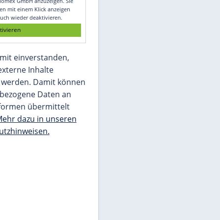
Glomex GmbH
Wir benötigen Ihre Zustimmung, um den
von unserer Redaktion eingebundenen
Inhalt von Glomex GmbH anzuzeigen. Sie
können diesen mit einem Klick anzeigen
lassen und auch wieder deaktivieren.
jetzt aktivieren
Ich bin damit einverstanden,
dass mir externe Inhalte
angezeigt werden. Damit können
personenbezogene Daten an
Drittplattformen übermittelt
werden.
Mehr dazu in unseren
Datenschutzhinweisen.