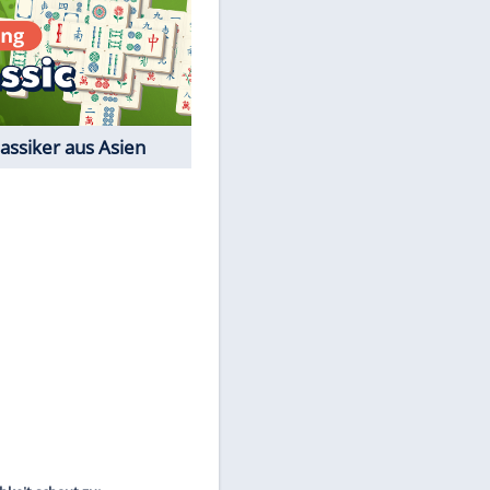
Film-Quiz: Bist Du ein
Cineast?
Kostenlos spielen