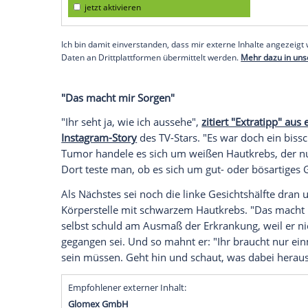
Im Oktober machte Steff Jerkel (52) seine
"Goodbye Deutschland"-Auswanderer
be
des Krebses gezeigt
: Er musste sich ein
entfernen zu lassen. Der Eingriff hinterli
Stirn.
Empfohlener externer Inhalt:
Instagram
Wir benötigen Ihre Zustimmung, um den von uns
anzuzeigen. Sie können diesen mit einem Klick a
jetzt aktivieren
Ich bin damit einverstanden, dass mir externe In
Daten an Drittplattformen übermittelt werden.
Meh
"Das macht mir Sorgen"