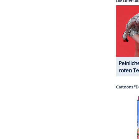
halte angezeigt werden. Damit können personenbezogene
r dazu in unseren Datenschutzhinweisen.
erkel sich später mit einem Verband über der
 habe es zwar gekühlt, aber der Arzt hat mich
 der schwerste sein wird, von der Schwellung her",
ZURÜCK ZUR STARTS