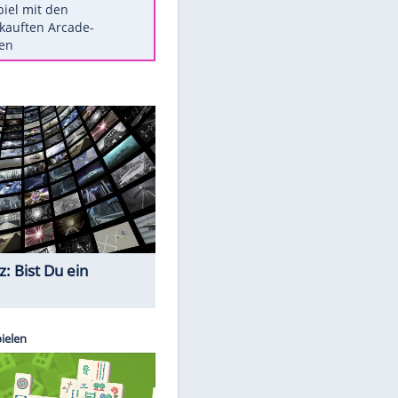
Die größten Mythen über
Medikamente
Berlins Matchwinner Grönning:
"Veränderte Perspektive"
Vorsicht: Diese 17 Dinge hassen
Katzen
Illegales Asphalt-Kartell muss
Mio-Strafe zahlen
Memo-Spiel mit den
meistverkauften Arcade-
Maschinen
Quiz