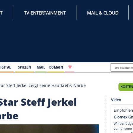
INTERNET
TV-ENTERTAINMENT
♥
IFESTYLE
DIGITAL
SPIELEN
MAIL
DOMAIN
chland"-Star Steff Jerkel zeigt seine Hautkrebs-Narbe
d"-Star Steff Jerkel