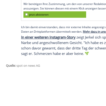
"Ihr seht ja, wie ich aussehe",
zitiert "Ex
Instagram-Story
des TV-Stars. "Es war do
Tumor handele es sich um weißen Hautkre
Dort teste man, ob es sich um gut- oder
Als Nächstes sei noch die linke Gesichts
Körperstelle mit schwarzem Hautkrebs. "D
selbst schuld am Ausmaß der Erkrankung
gegangen sei. Und so mahnt er: "Ihr brau
sein müssen. Geht hin und schaut, was 
Empfohlener externer Inhalt:
Glomex GmbH
Wir benötigen Ihre Zustimmung, um den von un
anzuzeigen. Sie können diesen mit einem Klick a
jetzt aktivieren